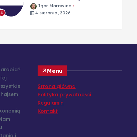
Igor Morawiec
4 sierpnia, 2026
4
5
 zarabia?
Menu
taj
szystkie
Strona główna
 hajsem,
Polityka prywatności
Regulamin
konomią
Kontakt
 Mam
u
tania i