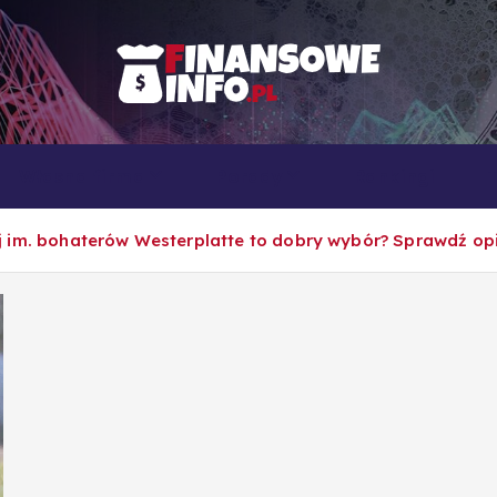
To i owo o rachunkowości, pracy, biznesie i ekonomii
Własna firma
Porady
Rankingi
 im. bohaterów Westerplatte to dobry wybór? Sprawdź opi