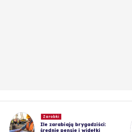
Zarobki
Ile zarabiają brygadziści:
średnie pensje i widełki