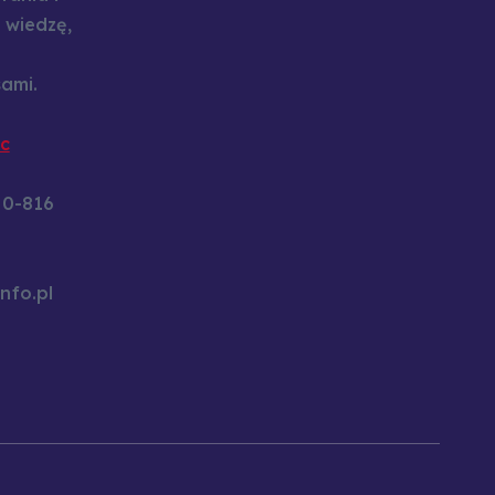
 wiedzę,
ami.
c
60-816
nfo.pl