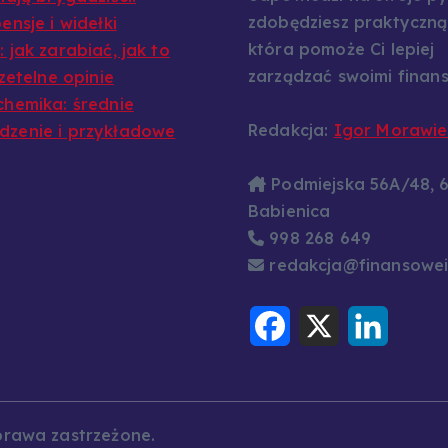
zdobędziesz praktyczną
ensje i widełki
która pomoże Ci lepiej
 jak zarabiać, jak to
zarządzać swoimi finans
rzetelne opinie
chemika: średnie
Redakcja:
Igor Morawie
zenie i przykładowe
Podmiejska 56A/48, 
Babienica
998 268 649
redakcja@finansowei
F
X
L
a
i
c
n
e
k
b
e
o
d
o
I
k
n
prawa zastrzeżone.