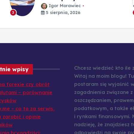
Igor Morawiec
5 sierpnia, 2026
3
Chcesz wiedzieć kto ile
tnie wpisy
Witaj na moim blogu! Tu
postaram się wyjaśnić w
na forexie czy obrót
zagadnienia związane z
lutami – porównanie
oszczędzaniem, prawem
 zysków
podatkowym, a także e
.me – co to za serwis,
i rynkami finansowymi.
 zarobić i opinie
nadzieję, że znajdziesz t
ników
odpowiedzi na swoje py
iają brygadziści: