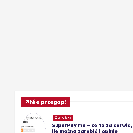
Nie przegap!
Zarobki
ót
SuperPay.me – co to za serwis,
nie
ile można zarobić i opinie