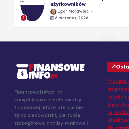
użytkowników
Igor Morawiec
6 sierpnia, 2026
2
Osta
Trading 
kryptowa
FinansoweInfo.pl to
ryzyka i
kompleksowe źródło wiedzy
SuperPay
finansowej, które oferuje nie
ile można
tylko ciekawostki, ale także
użytkow
szczegółowe analizy rynkowe i
Ile zarab