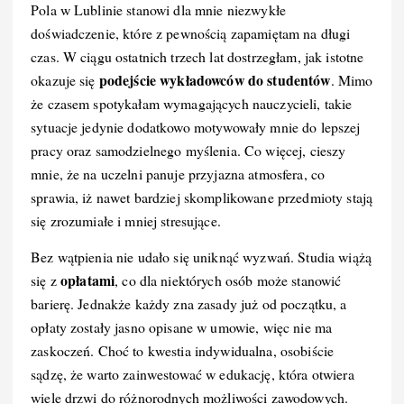
Pola w Lublinie stanowi dla mnie niezwykłe
e
e
bl
di
e
y
doświadczenie, które z pewnością zapamiętam na długi
b
st
r
t
d
Li
czas. W ciągu ostatnich trzech lat dostrzegłam, jak istotne
o
I
n
podejście wykładowców do studentów
okazuje się
. Mimo
że czasem spotykałam wymagających nauczycieli, takie
o
n
k
sytuacje jedynie dodatkowo motywowały mnie do lepszej
k
pracy oraz samodzielnego myślenia. Co więcej, cieszy
mnie, że na uczelni panuje przyjazna atmosfera, co
sprawia, iż nawet bardziej skomplikowane przedmioty stają
się zrozumiałe i mniej stresujące.
Bez wątpienia nie udało się uniknąć wyzwań. Studia wiążą
opłatami
się z
, co dla niektórych osób może stanowić
barierę. Jednakże każdy zna zasady już od początku, a
opłaty zostały jasno opisane w umowie, więc nie ma
zaskoczeń. Choć to kwestia indywidualna, osobiście
sądzę, że warto zainwestować w edukację, która otwiera
wiele drzwi do różnorodnych możliwości zawodowych.