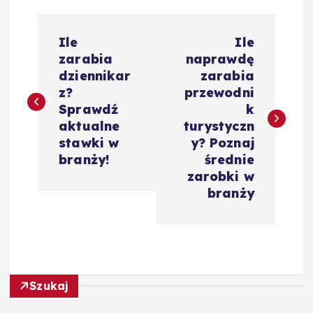
N
Ile
Ile
a
zarabia
naprawdę
dziennikar
zarabia
w
z?
przewodni
Sprawdź
k
i
aktualne
turystyczn
stawki w
y? Poznaj
g
branży!
średnie
zarobki w
a
branży
c
j
Szukaj
a