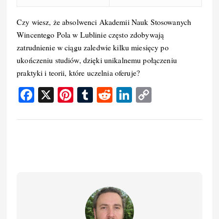
Czy wiesz, że absolwenci Akademii Nauk Stosowanych
Wincentego Pola w Lublinie często zdobywają
zatrudnienie w ciągu zaledwie kilku miesięcy po
ukończeniu studiów, dzięki unikalnemu połączeniu
praktyki i teorii, które uczelnia oferuje?
F
X
Pi
T
R
Li
C
a
nt
u
e
n
o
c
er
m
d
k
p
e
e
bl
di
e
y
b
st
r
t
d
Li
o
I
n
o
n
k
k