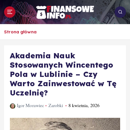
S
k
i
p
To i owo o rachunkowości, pracy, biznesie i
t
Strona główna
ekonomii
o
c
o
Akademia Nauk
n
Stosowanych Wincentego
t
e
Pola w Lublinie – Czy
n
Warto Zainwestować w Tę
t
Uczelnię?
Igor Morawiec
Zarobki
8 kwietnia, 2026