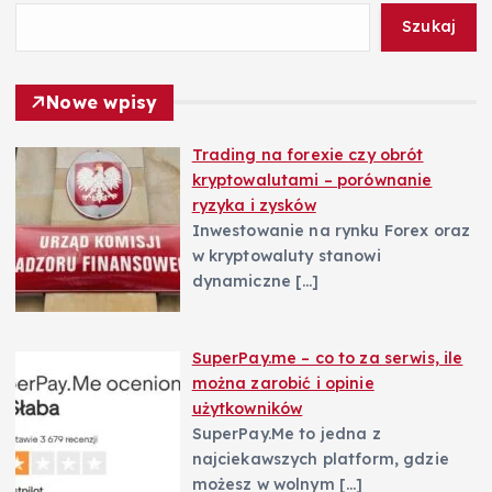
w
Szukaj
p
Nowe wpisy
i
Trading na forexie czy obrót
kryptowalutami – porównanie
s
ryzyka i zysków
Inwestowanie na rynku Forex oraz
u
w kryptowaluty stanowi
dynamiczne
[…]
SuperPay.me – co to za serwis, ile
można zarobić i opinie
użytkowników
SuperPay.Me to jedna z
najciekawszych platform, gdzie
możesz w wolnym
[…]