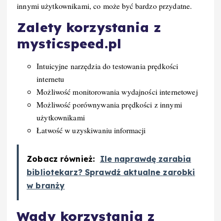
innymi użytkownikami, co może być bardzo przydatne.
Zalety korzystania z
mysticspeed.pl
Intuicyjne narzędzia do testowania prędkości
internetu
Możliwość monitorowania wydajności internetowej
Możliwość porównywania prędkości z innymi
użytkownikami
Łatwość w uzyskiwaniu informacji
Zobacz również:
Ile naprawdę zarabia
bibliotekarz? Sprawdź aktualne zarobki
w branży
Wady korzystania z