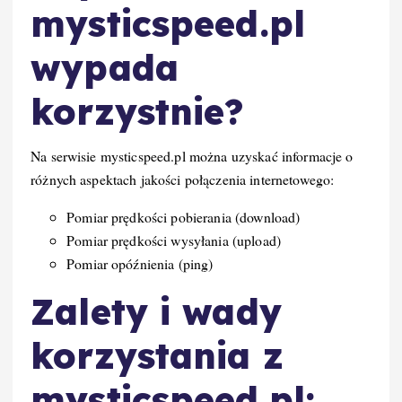
mysticspeed.pl
wypada
korzystnie?
Na serwisie mysticspeed.pl można uzyskać informacje o
różnych aspektach jakości połączenia internetowego:
Pomiar prędkości pobierania (download)
Pomiar prędkości wysyłania (upload)
Pomiar opóźnienia (ping)
Zalety i wady
korzystania z
mysticspeed.pl: