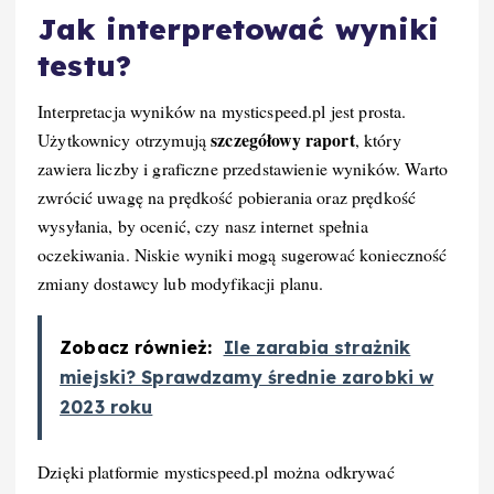
Jak interpretować wyniki
testu?
Interpretacja wyników na mysticspeed.pl jest prosta.
szczegółowy raport
Użytkownicy otrzymują
, który
zawiera liczby i graficzne przedstawienie wyników. Warto
zwrócić uwagę na prędkość pobierania oraz prędkość
wysyłania, by ocenić, czy nasz internet spełnia
oczekiwania. Niskie wyniki mogą sugerować konieczność
zmiany dostawcy lub modyfikacji planu.
Zobacz również:
Ile zarabia strażnik
miejski? Sprawdzamy średnie zarobki w
2023 roku
Dzięki platformie mysticspeed.pl można odkrywać