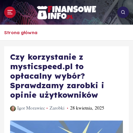
S
k
i
p
To i owo o rachunkowości, pracy, biznesie i
t
Strona główna
ekonomii
o
c
o
Czy korzystanie z
n
mysticspeed.pl to
t
e
opłacalny wybór?
n
Sprawdzamy zarobki i
t
opinie użytkowników
Igor Morawiec
Zarobki
28 kwietnia, 2025