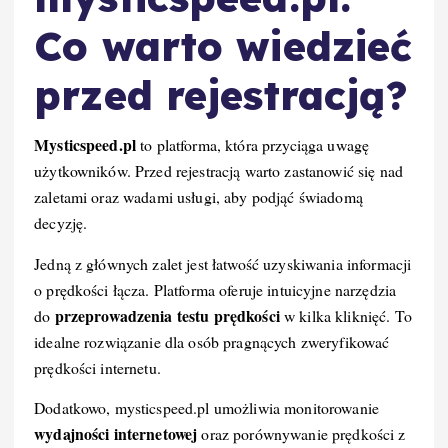
Co warto wiedzieć
przed rejestracją?
Mysticspeed.pl
to platforma, która przyciąga uwagę
użytkowników. Przed rejestracją warto zastanowić się nad
zaletami oraz wadami usługi, aby podjąć świadomą
decyzję.
Jedną z głównych zalet jest łatwość uzyskiwania informacji
o prędkości łącza. Platforma oferuje intuicyjne narzędzia
przeprowadzenia testu prędkości
do
w kilka kliknięć. To
idealne rozwiązanie dla osób pragnących zweryfikować
prędkości internetu.
Dodatkowo, mysticspeed.pl umożliwia monitorowanie
wydajności internetowej
oraz porównywanie prędkości z