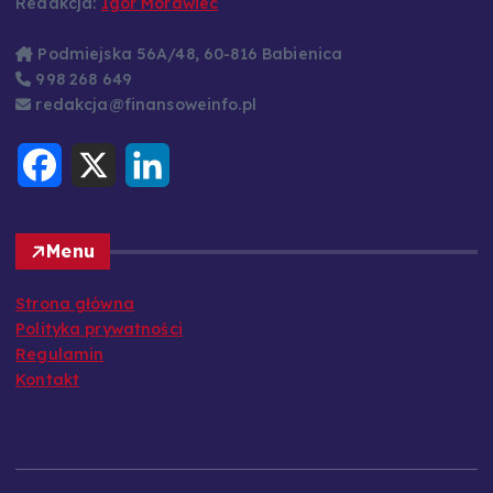
Redakcja:
Igor Morawiec
Podmiejska 56A/48, 60-816 Babienica
998 268 649
redakcja@finansoweinfo.pl
F
X
L
a
i
c
n
e
k
b
e
o
d
Menu
o
I
k
n
Strona główna
Polityka prywatności
Regulamin
Kontakt