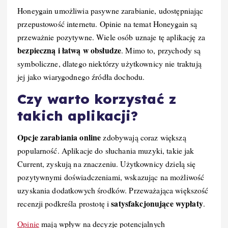
Honeygain umożliwia pasywne zarabianie, udostępniając
przepustowość internetu. Opinie na temat Honeygain są
przeważnie pozytywne. Wiele osób uznaje tę aplikację za
bezpieczną i łatwą w obsłudze
. Mimo to, przychody są
symboliczne, dlatego niektórzy użytkownicy nie traktują
jej jako wiarygodnego źródła dochodu.
Czy warto korzystać z
takich aplikacji?
Opcje zarabiania online
zdobywają coraz większą
popularność. Aplikacje do słuchania muzyki, takie jak
Current, zyskują na znaczeniu. Użytkownicy dzielą się
pozytywnymi doświadczeniami, wskazując na możliwość
uzyskania dodatkowych środków. Przeważająca większość
satysfakcjonujące wypłaty
recenzji podkreśla prostotę i
.
Opinie
mają wpływ na decyzje potencjalnych