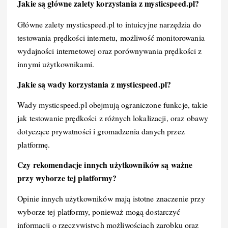
Jakie są główne zalety korzystania z mysticspeed.pl?
Główne zalety mysticspeed.pl to intuicyjne narzędzia do
testowania prędkości internetu, możliwość monitorowania
wydajności internetowej oraz porównywania prędkości z
innymi użytkownikami.
Jakie są wady korzystania z mysticspeed.pl?
Wady mysticspeed.pl obejmują ograniczone funkcje, takie
jak testowanie prędkości z różnych lokalizacji, oraz obawy
dotyczące prywatności i gromadzenia danych przez
platformę.
Czy rekomendacje innych użytkowników są ważne
przy wyborze tej platformy?
Opinie innych użytkowników mają istotne znaczenie przy
wyborze tej platformy, ponieważ mogą dostarczyć
informacji o rzeczywistych możliwościach zarobku oraz