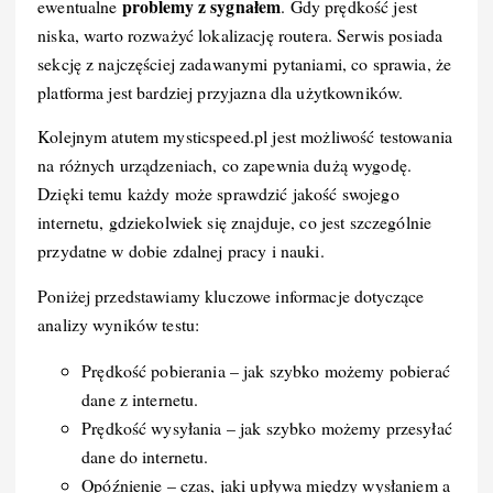
problemy z sygnałem
ewentualne
. Gdy prędkość jest
niska, warto rozważyć lokalizację routera. Serwis posiada
sekcję z najczęściej zadawanymi pytaniami, co sprawia, że
platforma jest bardziej przyjazna dla użytkowników.
Kolejnym atutem mysticspeed.pl jest możliwość testowania
na różnych urządzeniach, co zapewnia dużą wygodę.
Dzięki temu każdy może sprawdzić jakość swojego
internetu, gdziekolwiek się znajduje, co jest szczególnie
przydatne w dobie zdalnej pracy i nauki.
Poniżej przedstawiamy kluczowe informacje dotyczące
analizy wyników testu:
Prędkość pobierania – jak szybko możemy pobierać
dane z internetu.
Prędkość wysyłania – jak szybko możemy przesyłać
dane do internetu.
Opóźnienie – czas, jaki upływa między wysłaniem a