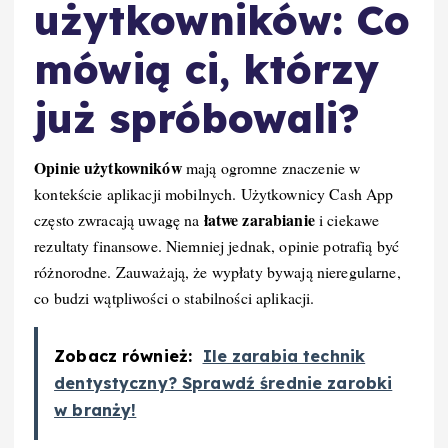
użytkowników: Co
mówią ci, którzy
już spróbowali?
Opinie użytkowników
mają ogromne znaczenie w
kontekście aplikacji mobilnych. Użytkownicy Cash App
łatwe zarabianie
często zwracają uwagę na
i ciekawe
rezultaty finansowe. Niemniej jednak, opinie potrafią być
różnorodne. Zauważają, że wypłaty bywają nieregularne,
co budzi wątpliwości o stabilności aplikacji.
Zobacz również:
Ile zarabia technik
dentystyczny? Sprawdź średnie zarobki
w branży!