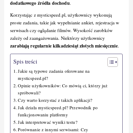
o
I
n
dodatkowego źródła dochodu
.
o
n
k
Korzystając z mysticspeed.pl, użytkownicy wykonują
k
proste zadania, takie jak wypełnianie ankiet, rejestracja w
serwisach czy oglądanie filmów. Wysokość zarobków
zależy od zaangażowania. Niektórzy użytkownicy
zarabiają regularnie kilkadziesiąt złotych miesięcznie
.
Spis treści
Jakie są typowe zadania oferowane na
mysticspeed.pl?
Opinie użytkowników: Co mówią ci, którzy już
spróbowali?
Czy warto korzystać z takich aplikacji?
Jak działa mysticspeed.pl? Przewodnik po
funkcjonowaniu platformy
Jak interpretować wyniki testu?
Porównanie z innymi serwisami: Czy