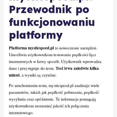
Przewodnik po
funkcjonowaniu
platformy
Platforma mysticspeed.pl
to nowoczesne narzędzie.
Umożliwia użytkownikom testowanie prędkości łącz
internetowych w łatwy sposób. Użytkownik wprowadza
Test trwa zaledwie kilka
dane i przystępuje do testu.
minut
, a wyniki są czytelne.
Po uruchomieniu testu, mysticspeed.pl analizuje wiele
parametrów, takich jak prędkość pobierania, prędkość
wysyłania oraz opóźnienie. Te informacje pomagają
użytkownikom zrozumieć jakość ich połączenia
internetowego.