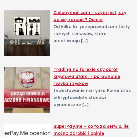
Zielonymail.com – czym jest, czy
da się zarobić? Opinie
Od kilku lat przeprowadzam testy
różnych serwisów, które
umożliwiają
[…]
Trading na forexie czy obrót
kryptowalutami – porównanie
ryzyka i zysków
Inwestowanie na rynku Forex oraz
w kryptowaluty stanowi
dynamiczne
[…]
SuperPay.me – co to za serwis, ile
można zarobić i opinie