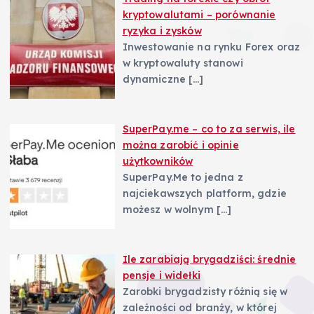
kryptowalutami – porównanie
ryzyka i zysków
Inwestowanie na rynku Forex oraz
w kryptowaluty stanowi
dynamiczne
[…]
SuperPay.me – co to za serwis, ile
można zarobić i opinie
użytkowników
SuperPay.Me to jedna z
najciekawszych platform, gdzie
możesz w wolnym
[…]
Ile zarabiają brygadziści: średnie
pensje i widełki
Zarobki brygadzisty różnią się w
zależności od branży, w której