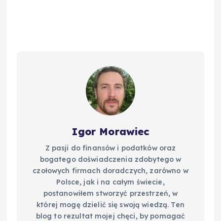
e
e
bl
di
e
y
b
st
r
t
d
Li
o
I
n
o
n
k
k
Igor Morawiec
Z pasji do finansów i podatków oraz
bogatego doświadczenia zdobytego w
czołowych firmach doradczych, zarówno w
Polsce, jak i na całym świecie,
postanowiłem stworzyć przestrzeń, w
której mogę dzielić się swoją wiedzą. Ten
blog to rezultat mojej chęci, by pomagać