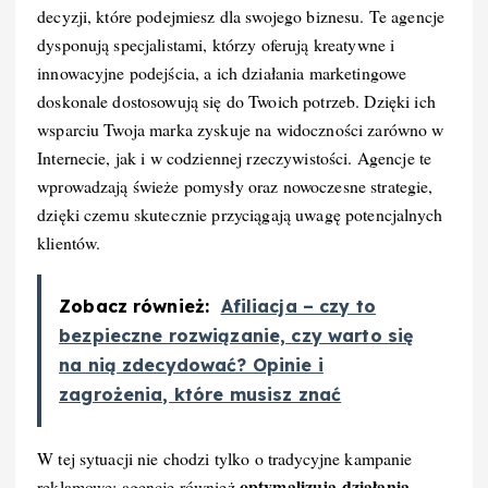
decyzji, które podejmiesz dla swojego biznesu. Te agencje
dysponują specjalistami, którzy oferują kreatywne i
innowacyjne podejścia, a ich działania marketingowe
doskonale dostosowują się do Twoich potrzeb. Dzięki ich
wsparciu Twoja marka zyskuje na widoczności zarówno w
Internecie, jak i w codziennej rzeczywistości. Agencje te
wprowadzają świeże pomysły oraz nowoczesne strategie,
dzięki czemu skutecznie przyciągają uwagę potencjalnych
klientów.
Zobacz również:
Afiliacja – czy to
bezpieczne rozwiązanie, czy warto się
na nią zdecydować? Opinie i
zagrożenia, które musisz znać
W tej sytuacji nie chodzi tylko o tradycyjne kampanie
optymalizują działania
reklamowe; agencje również