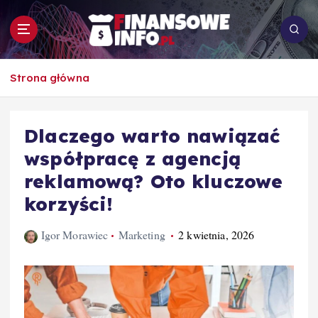
S
k
i
p
To i owo o rachunkowości, pracy, biznesie i
t
Strona główna
ekonomii
o
c
o
Dlaczego warto nawiązać
n
współpracę z agencją
t
e
reklamową? Oto kluczowe
n
korzyści!
t
Igor Morawiec
Marketing
2 kwietnia, 2026