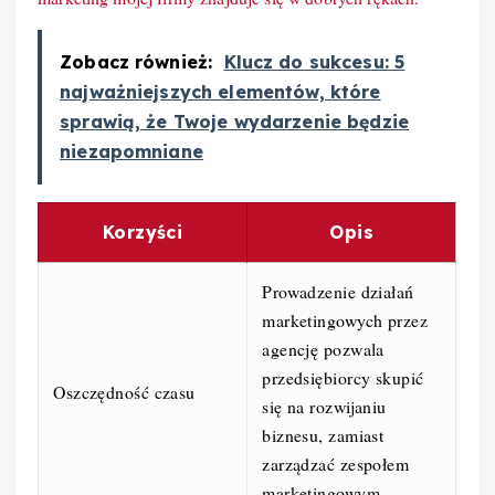
Zobacz również:
Klucz do sukcesu: 5
najważniejszych elementów, które
sprawią, że Twoje wydarzenie będzie
niezapomniane
Korzyści
Opis
Prowadzenie działań
marketingowych przez
agencję pozwala
przedsiębiorcy skupić
Oszczędność czasu
się na rozwijaniu
biznesu, zamiast
zarządzać zespołem
marketingowym.