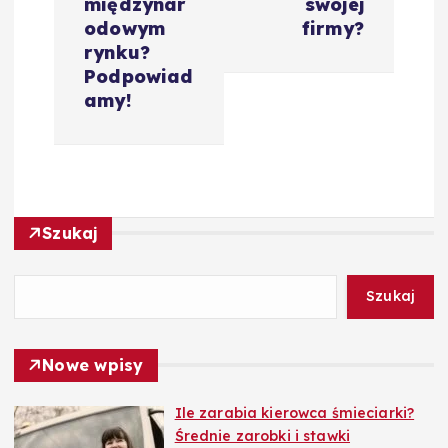
międzynar
swojej
a
odowym
firmy?
rynku?
c
Podpowiad
amy!
j
a
w
Szukaj
p
Szukaj
i
Nowe wpisy
s
Ile zarabia kierowca śmieciarki?
u
Średnie zarobki i stawki