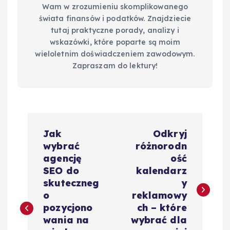
Wam w zrozumieniu skomplikowanego
świata finansów i podatków. Znajdziecie
tutaj praktyczne porady, analizy i
wskazówki, które poparte są moim
wieloletnim doświadczeniem zawodowym.
Zapraszam do lektury!
N
Jak
Odkryj
a
wybrać
różnorodn
agencję
ość
w
SEO do
kalendarz
skuteczneg
y
i
o
reklamowy
pozycjono
ch – które
g
wania na
wybrać dla