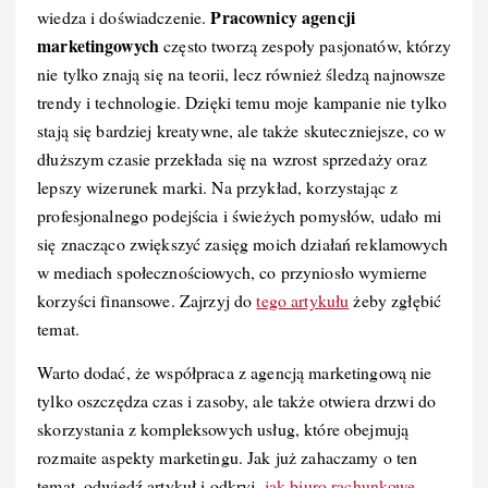
Pracownicy agencji
wiedza i doświadczenie.
marketingowych
często tworzą zespoły pasjonatów, którzy
nie tylko znają się na teorii, lecz również śledzą najnowsze
trendy i technologie. Dzięki temu moje kampanie nie tylko
stają się bardziej kreatywne, ale także skuteczniejsze, co w
dłuższym czasie przekłada się na wzrost sprzedaży oraz
lepszy wizerunek marki. Na przykład, korzystając z
profesjonalnego podejścia i świeżych pomysłów, udało mi
się znacząco zwiększyć zasięg moich działań reklamowych
w mediach społecznościowych, co przyniosło wymierne
korzyści finansowe. Zajrzyj do
tego artykułu
żeby zgłębić
temat.
Warto dodać, że współpraca z agencją marketingową nie
tylko oszczędza czas i zasoby, ale także otwiera drzwi do
skorzystania z kompleksowych usług, które obejmują
rozmaite aspekty marketingu. Jak już zahaczamy o ten
temat, odwiedź artykuł i odkryj,
jak biuro rachunkowe