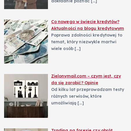
dokładnie poznać
[…]
Co nowego w świecie kredytów?
Aktualności na blogu kredytowym
Poprawa zdolności kredytowej to
temat, który niezwykle martwi
wiele osób
[…]
Zielonymail.com – czym jest, czy
da się zarobić? Opinie
Od kilku lat przeprowadzam testy
różnych serwisów, które
umożliwiają
[…]
Trading na forexie czy obrót