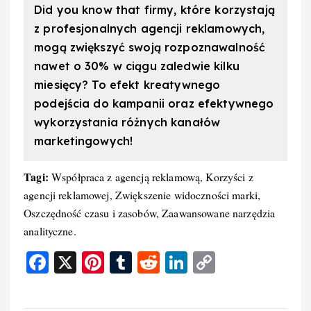
Did you know that firmy, które korzystają
z profesjonalnych agencji reklamowych,
mogą zwiększyć swoją rozpoznawalność
nawet o 30% w ciągu zaledwie kilku
miesięcy? To efekt kreatywnego
podejścia do kampanii oraz efektywnego
wykorzystania różnych kanałów
marketingowych!
Tagi:
Współpraca z agencją reklamową, Korzyści z
agencji reklamowej, Zwiększenie widoczności marki,
Oszczędność czasu i zasobów, Zaawansowane narzędzia
analityczne.
F
X
Pi
T
R
Li
C
a
nt
u
e
n
o
c
er
m
d
k
p