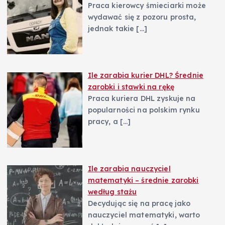
Praca kierowcy śmieciarki może
wydawać się z pozoru prosta,
jednak takie
[…]
Ile zarabia kurier DHL? Średnie
zarobki i stawki na rękę
Praca kuriera DHL zyskuje na
popularności na polskim rynku
pracy, a
[…]
Ile zarabia nauczyciel
matematyki – średnie zarobki
według stażu
Decydując się na pracę jako
nauczyciel matematyki, warto