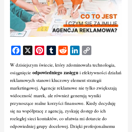
F
X
Pi
T
R
Li
C
a
nt
u
e
n
o
W dzisiejszym świecie, który zdominowała technologia,
c
er
m
d
k
p
odpowiedniego zasięgu
osiągnięcie
i efektywności działań
e
e
bl
di
e
y
reklamowych stanowi kluczowy element strategii
b
st
r
t
d
Li
marketingowej. Agencje reklamowe nie tylko zwiększają
o
I
n
widoczność marek, ale również generują wyniki
przynoszące realne korzyści finansowe. Kiedy decyduję
o
n
k
się na współpracę z agencją, zyskuję dostęp do ich
k
rozległej sieci kontaktów, co ułatwia mi dotarcie do
odpowiedniej grupy docelowej. Dzięki profesjonalnemu