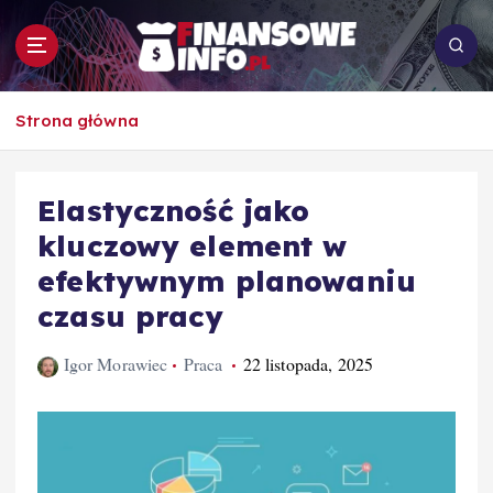
S
k
i
p
To i owo o rachunkowości, pracy, biznesie i
t
Strona główna
ekonomii
o
c
o
Elastyczność jako
n
kluczowy element w
t
e
efektywnym planowaniu
n
czasu pracy
t
Igor Morawiec
Praca
22 listopada, 2025