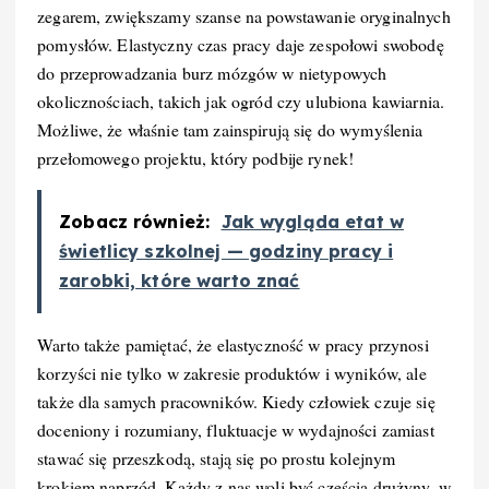
zegarem, zwiększamy szanse na powstawanie oryginalnych
pomysłów. Elastyczny czas pracy daje zespołowi swobodę
do przeprowadzania burz mózgów w nietypowych
okolicznościach, takich jak ogród czy ulubiona kawiarnia.
Możliwe, że właśnie tam zainspirują się do wymyślenia
przełomowego projektu, który podbije rynek!
Zobacz również:
Jak wygląda etat w
świetlicy szkolnej — godziny pracy i
zarobki, które warto znać
Warto także pamiętać, że elastyczność w pracy przynosi
korzyści nie tylko w zakresie produktów i wyników, ale
także dla samych pracowników. Kiedy człowiek czuje się
doceniony i rozumiany, fluktuacje w wydajności zamiast
stawać się przeszkodą, stają się po prostu kolejnym
krokiem naprzód. Każdy z nas woli być częścią drużyny, w