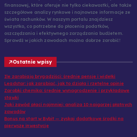
FinansoweInfo.pl to kompleksowe źródło wiedzy
finansowej, które oferuje nie tylko ciekawostki, ale także
szczegółowe analizy rynkowe i najnowsze informacje ze
świata rachunków. W naszym portalu znajdziesz
wszystko, co potrzebne do płacenia podatków,
oszczędzania i efektywnego zarządzania budżetem.
Sprawdź w jakich zawodach można dobrze zarobić!
Ostatnie wpisy
Ile zarabiają brygadziści: średnie pensje i widełki
Leadstar: jak zarabiać, jak to działa i rzetelne opinie
Zarobki chemika: średnie wynagrodzenie i przykładowe
stawki
Jaki zawód płaci najmniej: analiza 10 najgorzej płatnych
zawodów
Bonus na start w Bybit — zyskaj dodatkowe środki na
pierwsze inwestycje