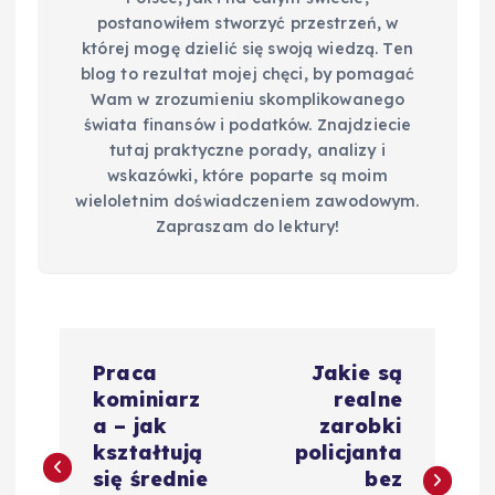
postanowiłem stworzyć przestrzeń, w
której mogę dzielić się swoją wiedzą. Ten
blog to rezultat mojej chęci, by pomagać
Wam w zrozumieniu skomplikowanego
świata finansów i podatków. Znajdziecie
tutaj praktyczne porady, analizy i
wskazówki, które poparte są moim
wieloletnim doświadczeniem zawodowym.
Zapraszam do lektury!
N
Praca
Jakie są
a
kominiarz
realne
a – jak
zarobki
w
kształtują
policjanta
się średnie
bez