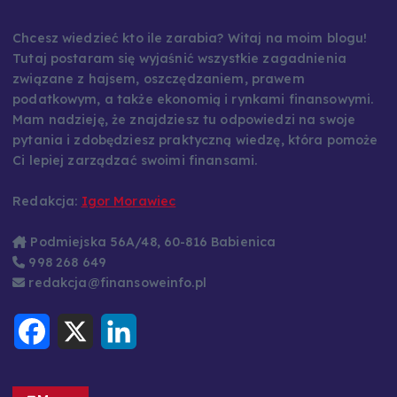
Chcesz wiedzieć kto ile zarabia? Witaj na moim blogu!
Tutaj postaram się wyjaśnić wszystkie zagadnienia
związane z hajsem, oszczędzaniem, prawem
podatkowym, a także ekonomią i rynkami finansowymi.
Mam nadzieję, że znajdziesz tu odpowiedzi na swoje
pytania i zdobędziesz praktyczną wiedzę, która pomoże
Ci lepiej zarządzać swoimi finansami.
Redakcja:
Igor Morawiec
Podmiejska 56A/48, 60-816 Babienica
998 268 649
redakcja@finansoweinfo.pl
F
X
L
a
i
c
n
e
k
b
e