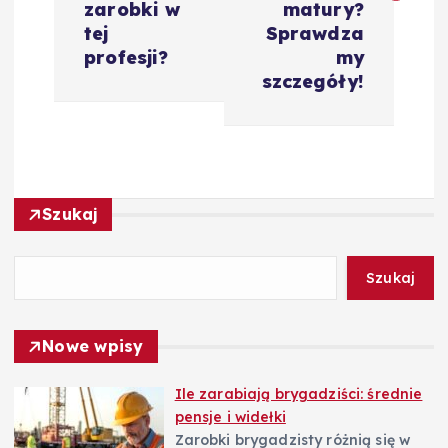
i
zarobki w
matury?
tej
Sprawdza
g
profesji?
my
szczegóły!
a
c
j
Szukaj
a
Szukaj
w
Nowe wpisy
p
Ile zarabiają brygadziści: średnie
i
pensje i widełki
Zarobki brygadzisty różnią się w