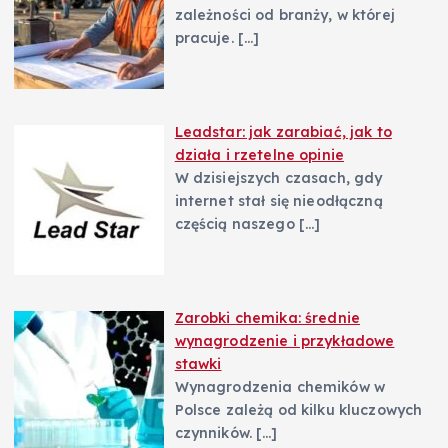
s
zależności od branży, w której
pracuje.
[…]
u
Leadstar: jak zarabiać, jak to
działa i rzetelne opinie
W dzisiejszych czasach, gdy
internet stał się nieodłączną
częścią naszego
[…]
Zarobki chemika: średnie
wynagrodzenie i przykładowe
stawki
Wynagrodzenia chemików w
Polsce zależą od kilku kluczowych
czynników.
[…]