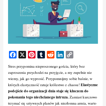
F
X
Pi
T
R
Li
C
a
nt
u
e
n
o
Stres przypomina nieproszonego gościa, który bez
c
er
m
d
k
p
zaproszenia przychodzi na przyjęcie, a my zupełnie nie
e
e
bl
di
e
y
wiemy, jak go wyprosić. Przypomnijmy sobie baśnie, w
b
st
r
t
d
Li
Elastyczne
których elastyczność ratuje królestwo z chaosu!
o
I
n
podejście do organizacji dnia staje się kluczem do
pokonania tego niechcianego intruza.
Zamiast kurczowo
o
n
k
trzymać się sztywnych planów jak niezłomna armia, warto