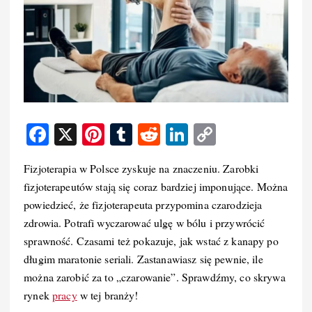
F
X
Pi
T
R
Li
C
a
nt
u
e
n
o
Fizjoterapia w Polsce zyskuje na znaczeniu. Zarobki
c
er
m
d
k
p
fizjoterapeutów stają się coraz bardziej imponujące. Można
e
e
bl
di
e
y
powiedzieć, że fizjoterapeuta przypomina czarodzieja
b
st
r
t
d
Li
zdrowia. Potrafi wyczarować ulgę w bólu i przywrócić
o
I
n
sprawność. Czasami też pokazuje, jak wstać z kanapy po
długim maratonie seriali. Zastanawiasz się pewnie, ile
o
n
k
można zarobić za to „czarowanie”. Sprawdźmy, co skrywa
k
rynek
pracy
w tej branży!