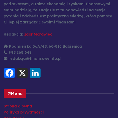
podatkowym, a także ekonomią i rynkami finansowymi.
Mam nadzieję, że znajdziesz tu odpowiedzi na swoje
pytania i zdobędziesz praktyczną wiedzę, która pomoże
Ci lepiej zarządzać swoimi finansami.
Redakcja:
Igor Morawiec
Podmiejska 56A/48, 60-816 Babienica
998 268 649
redakcja@finansoweinfo.pl
F
X
L
a
i
c
n
e
k
b
e
o
d
Menu
o
I
k
n
Strona główna
Polityka prywatności