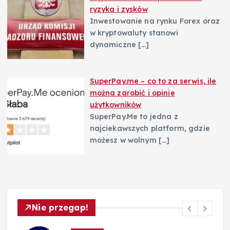
ryzyka i zysków
Inwestowanie na rynku Forex oraz
w kryptowaluty stanowi
dynamiczne
[…]
SuperPay.me – co to za serwis, ile
można zarobić i opinie
użytkowników
SuperPay.Me to jedna z
najciekawszych platform, gdzie
możesz w wolnym
[…]
Nie przegap!