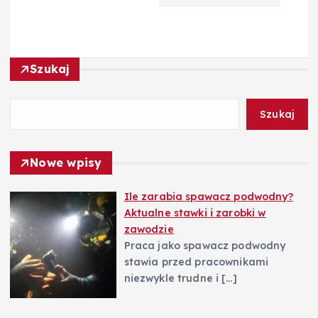
a
c
j
Szukaj
a
Szukaj
w
Nowe wpisy
p
Ile zarabia spawacz podwodny?
i
Aktualne stawki i zarobki w
zawodzie
s
Praca jako spawacz podwodny
stawia przed pracownikami
u
niezwykle trudne i
[…]