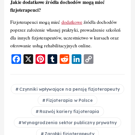
Jakie dodatkowe źródła dochodów mogą mieć
fizjoterapeuci?
Fizjoterapeuci mogą mieć
dodatkowe
źródła dochodów
poprzez założenie własnej praktyki, prowadzenie szkoleń
dla innych fizjoterapeutów, uczestnictwo w kursach oraz
oferowanie usług rehabilitacyjnych online.
F
X
Pi
T
R
Li
C
a
nt
u
e
n
o
c
er
m
d
k
p
e
e
bl
di
e
y
Czynniki wpływające na pensję fizjoterapeuty
b
st
r
t
d
Li
Fizjoterapia w Polsce
o
I
n
Rozwój kariery fizjoterapia
o
n
k
Wynagrodzenia sektor publiczny prywatny
k
Zarobki fizjoterapeuty