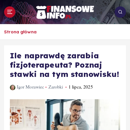
S
k
i
p
To i owo o rachunkowości, pracy, biznesie i
t
Strona główna
ekonomii
o
c
o
Ile naprawdę zarabia
n
fizjoterapeuta? Poznaj
t
e
stawki na tym stanowisku!
n
t
Igor Morawiec
Zarobki
1 lipca, 2025