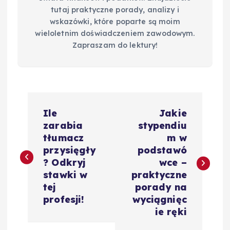
tutaj praktyczne porady, analizy i
wskazówki, które poparte są moim
wieloletnim doświadczeniem zawodowym.
Zapraszam do lektury!
N
Ile
Jakie
a
zarabia
stypendiu
tłumacz
m w
w
przysięgły
podstawó
? Odkryj
wce –
i
stawki w
praktyczne
tej
porady na
g
profesji!
wyciągnięc
ie ręki