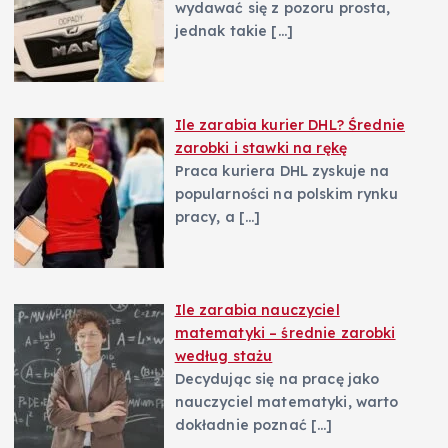
wydawać się z pozoru prosta,
jednak takie
[…]
Ile zarabia kurier DHL? Średnie
zarobki i stawki na rękę
Praca kuriera DHL zyskuje na
popularności na polskim rynku
pracy, a
[…]
Ile zarabia nauczyciel
matematyki – średnie zarobki
według stażu
Decydując się na pracę jako
nauczyciel matematyki, warto
dokładnie poznać
[…]