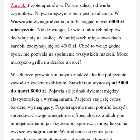
Zarobki
fizjoterapeutów w Polsce zależą od wielu
czynników. Najważniejszym z nich jest lokalizacja. W
6000 zł
Warszawie wynagrodzenia potrafią sięgać nawet
miesięcznie
. Nic dziwnego, że wielu młodych adeptów
decyduje się na stolicę. W mniejszych miejscowościach
zarobki zaczynają się od 4000 zł. Choć to wciąż godne
życie, nie pozwala na spełnienie wszystkich marzeń. Może
marzysz o grillu na działce u cioci?
W sektorze prywatnym można znaleźć idealne połączenie
od 5000
zawodu z życiem osobistym. Stawki tam wynoszą
do nawet 8000 zł
. Pojawia się jednak dylemat między
elastycznością a wymaganiami. Pacjenci stają się coraz
bardziej wymagający. Fizjoterapeuta musi potrafić leczyć i
sprzedawać swoje umiejętności. Specjaliści z unikalnymi
umiejętnościami, jak fizjoterapia sportowa, mogą liczyć na
wyższe wynagrodzenie. Wchodzenie na rynek jako
gwiazdy rehabilitacji przynosi dodatkowe korzyści.