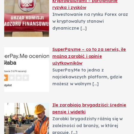
kryptowalutami – porównanie
ryzyka i zysków
s
Inwestowanie na rynku Forex oraz
w kryptowaluty stanowi
u
dynamiczne
[…]
SuperPay.me – co to za serwis, ile
można zarobić i opinie
użytkowników
SuperPay.Me to jedna z
najciekawszych platform, gdzie
możesz w wolnym
[…]
Ile zarabiają brygadziści: średnie
pensje i widełki
Zarobki brygadzisty różnią się w
zależności od branży, w której
pracuje.
[…]