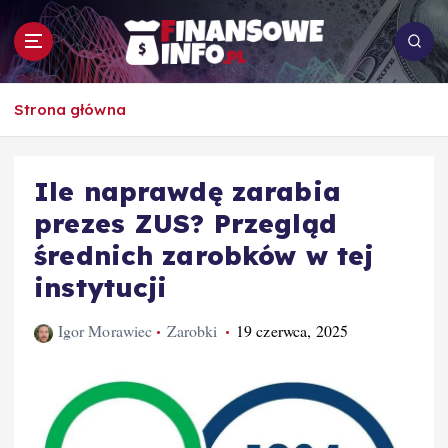
S
k
i
p
To i owo o rachunkowości, pracy, biznesie i
t
Strona główna
ekonomii
o
c
o
Ile naprawdę zarabia
n
prezes ZUS? Przegląd
t
e
średnich zarobków w tej
n
instytucji
t
Igor Morawiec
Zarobki
19 czerwca, 2025