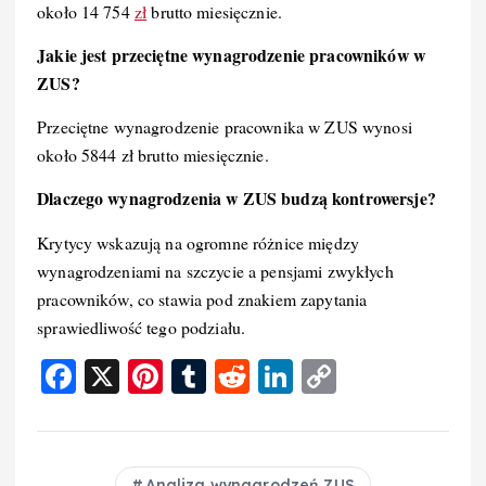
około 14 754
zł
brutto miesięcznie.
Jakie jest przeciętne wynagrodzenie pracowników w
ZUS?
Przeciętne wynagrodzenie pracownika w ZUS wynosi
około 5844 zł brutto miesięcznie.
Dlaczego wynagrodzenia w ZUS budzą kontrowersje?
Krytycy wskazują na ogromne różnice między
wynagrodzeniami na szczycie a pensjami zwykłych
pracowników, co stawia pod znakiem zapytania
sprawiedliwość tego podziału.
F
X
Pi
T
R
Li
C
a
nt
u
e
n
o
c
er
m
d
k
p
e
e
bl
di
e
y
Analiza wynagrodzeń ZUS