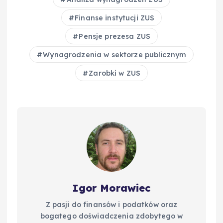
b
st
r
t
d
Li
Finanse instytucji ZUS
o
I
n
Pensje prezesa ZUS
o
n
k
Wynagrodzenia w sektorze publicznym
k
Zarobki w ZUS
Igor Morawiec
Z pasji do finansów i podatków oraz
bogatego doświadczenia zdobytego w