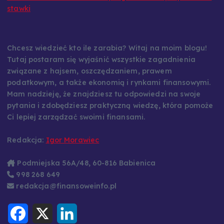
Chcesz wiedzieć kto ile zarabia? Witaj na moim blogu!
Tutaj postaram się wyjaśnić wszystkie zagadnienia
związane z hajsem, oszczędzaniem, prawem
podatkowym, a także ekonomią i rynkami finansowymi.
Mam nadzieję, że znajdziesz tu odpowiedzi na swoje
pytania i zdobędziesz praktyczną wiedzę, która pomoże
Ci lepiej zarządzać swoimi finansami.
Redakcja:
Igor Morawiec
Podmiejska 56A/48, 60-816 Babienica
998 268 649
redakcja@finansoweinfo.pl
F
X
L
a
i
c
n
e
k