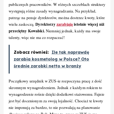
publicznych pracowników. W różnych szczeblach struktury
występują różne zasady wynagradzania. Na przykład,
patrząc na pensje dyrektorów, można dostrzec kwoty, które
Dyrektorzy
zarabiają
istotnie więcej niż
wielu zaskoczą.
przeciętny Kowalski.
Niemniej jednak, każdy ma swoje
talenty, więc nie ma co rozpaczać!
Zobacz również:
Ile tak naprawdę
zarabia kosmetolog w Polsce? Oto
średnie zarobki netto w branży
Początkowy urzędnik w ZUS-ie rozpoczyna pracę z dość
skromnym wynagrodzeniem. Jednak z każdym rokiem to
wynagrodzenie rośnie dzięki dodatkowi stażowemu. Fajnie
jest być docenionym za swoją lojalność. Chociaż te kwoty
nie imponują za bardzo, to nie pozwalają na planowanie
długiego urlopu na Bali. Mimo to, praca w ZUS-ie ma