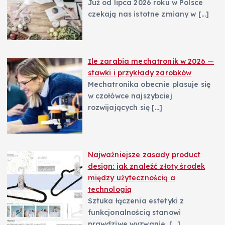
Już od lipca 2026 roku w Polsce
czekają nas istotne zmiany w
[…]
Ile zarabia mechatronik w 2026 —
stawki i przykłady zarobków
Mechatronika obecnie plasuje się
w czołówce najszybciej
rozwijających się
[…]
Najważniejsze zasady product
design: jak znaleźć złoty środek
między użytecznością a
technologią
Sztuka łączenia estetyki z
funkcjonalnością stanowi
prawdziwe wyzwanie,
[…]