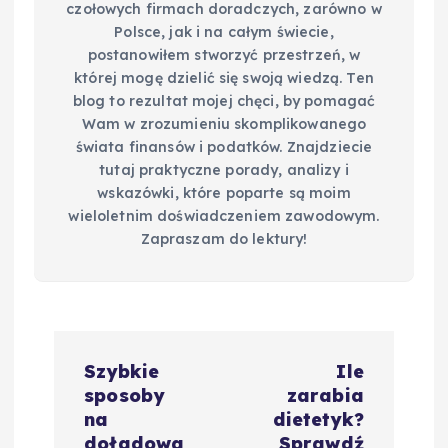
czołowych firmach doradczych, zarówno w
Polsce, jak i na całym świecie,
postanowiłem stworzyć przestrzeń, w
której mogę dzielić się swoją wiedzą. Ten
blog to rezultat mojej chęci, by pomagać
Wam w zrozumieniu skomplikowanego
świata finansów i podatków. Znajdziecie
tutaj praktyczne porady, analizy i
wskazówki, które poparte są moim
wieloletnim doświadczeniem zawodowym.
Zapraszam do lektury!
N
Szybkie
Ile
a
sposoby
zarabia
na
dietetyk?
doładowa
Sprawdź