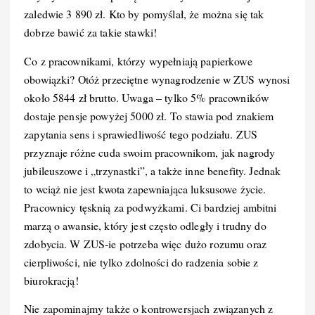
zaledwie 3 890 zł. Kto by pomyślał, że można się tak
dobrze bawić za takie stawki!
Co z pracownikami, którzy wypełniają papierkowe
obowiązki? Otóż przeciętne wynagrodzenie w ZUS wynosi
około 5844 zł brutto. Uwaga – tylko 5% pracowników
dostaje pensje powyżej 5000 zł. To stawia pod znakiem
zapytania sens i sprawiedliwość tego podziału. ZUS
przyznaje różne cuda swoim pracownikom, jak nagrody
jubileuszowe i „trzynastki”, a także inne benefity. Jednak
to wciąż nie jest kwota zapewniająca luksusowe życie.
Pracownicy tęsknią za podwyżkami. Ci bardziej ambitni
marzą o awansie, który jest często odległy i trudny do
zdobycia. W ZUS-ie potrzeba więc dużo rozumu oraz
cierpliwości, nie tylko zdolności do radzenia sobie z
biurokracją!
Nie zapominajmy także o kontrowersjach związanych z