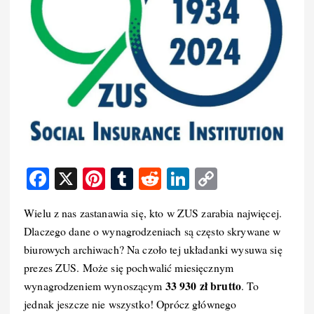
F
X
Pi
T
R
Li
C
a
nt
u
e
n
o
Wielu z nas zastanawia się, kto w ZUS zarabia najwięcej.
c
er
m
d
k
p
Dlaczego dane o wynagrodzeniach są często skrywane w
e
e
bl
di
e
y
biurowych archiwach? Na czoło tej układanki wysuwa się
b
st
r
t
d
Li
prezes ZUS. Może się pochwalić miesięcznym
o
I
n
33 930 zł brutto
wynagrodzeniem wynoszącym
. To
jednak jeszcze nie wszystko! Oprócz głównego
o
n
k