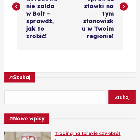
w
nie salda
stawki na
i
w Bolt –
tym
sprawdź,
stanowisk
g
jak to
u w Twoim
zrobić!
regionie!
a
c
j
Szukaj
a
Szukaj
w
Nowe wpisy
p
Trading na forexie czy obrót
i