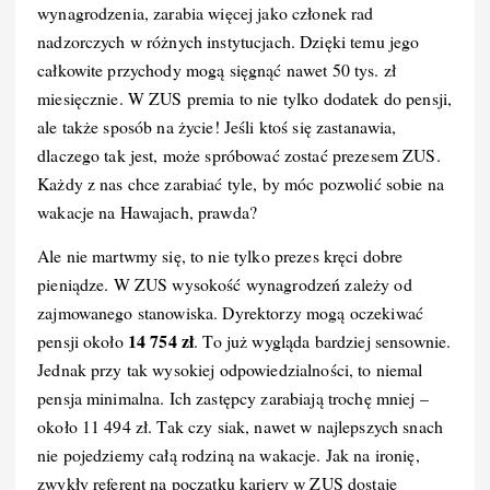
wynagrodzenia, zarabia więcej jako członek rad
k
nadzorczych w różnych instytucjach. Dzięki temu jego
całkowite przychody mogą sięgnąć nawet 50 tys. zł
miesięcznie. W ZUS premia to nie tylko dodatek do pensji,
ale także sposób na życie! Jeśli ktoś się zastanawia,
dlaczego tak jest, może spróbować zostać prezesem ZUS.
Każdy z nas chce zarabiać tyle, by móc pozwolić sobie na
wakacje na Hawajach, prawda?
Ale nie martwmy się, to nie tylko prezes kręci dobre
pieniądze. W ZUS wysokość wynagrodzeń zależy od
zajmowanego stanowiska. Dyrektorzy mogą oczekiwać
14 754 zł
pensji około
. To już wygląda bardziej sensownie.
Jednak przy tak wysokiej odpowiedzialności, to niemal
pensja minimalna. Ich zastępcy zarabiają trochę mniej –
około 11 494 zł. Tak czy siak, nawet w najlepszych snach
nie pojedziemy całą rodziną na wakacje. Jak na ironię,
zwykły referent na początku kariery w ZUS dostaje