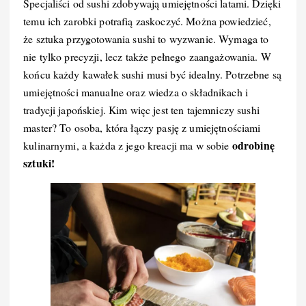
Specjaliści od sushi zdobywają umiejętności latami. Dzięki
b
st
r
t
d
Li
temu ich zarobki potrafią zaskoczyć. Można powiedzieć,
o
I
n
że sztuka przygotowania sushi to wyzwanie. Wymaga to
nie tylko precyzji, lecz także pełnego zaangażowania. W
o
n
k
końcu każdy kawałek sushi musi być idealny. Potrzebne są
k
umiejętności manualne oraz wiedza o składnikach i
tradycji japońskiej. Kim więc jest ten tajemniczy sushi
master? To osoba, która łączy pasję z umiejętnościami
odrobinę
kulinarnymi, a każda z jego kreacji ma w sobie
sztuki!