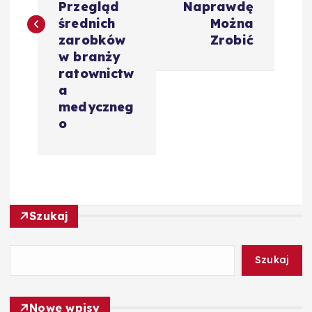
i
Przegląd
Naprawdę
średnich
Można
g
zarobków
Zrobić
w branży
a
ratownictw
a
c
medyczneg
o
j
a
w
Szukaj
p
Szukaj
i
Nowe wpisy