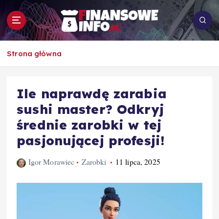
S
k
i
p
To i owo o rachunkowości, pracy, biznesie i
t
Strona główna
ekonomii
o
c
o
Ile naprawdę zarabia
n
sushi master? Odkryj
t
e
średnie zarobki w tej
n
pasjonującej profesji!
t
Igor Morawiec
Zarobki
11 lipca, 2025