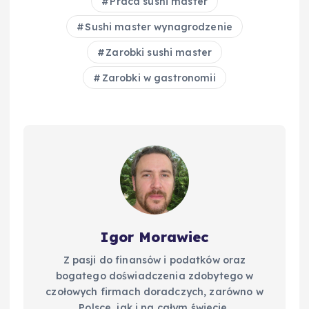
Praca sushi master
o
I
n
Sushi master wynagrodzenie
o
n
k
Zarobki sushi master
k
Zarobki w gastronomii
Igor Morawiec
Z pasji do finansów i podatków oraz
bogatego doświadczenia zdobytego w
czołowych firmach doradczych, zarówno w
Polsce, jak i na całym świecie,