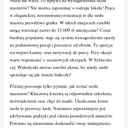
Nadal nie wiesz, co wpływa na wynagrodzenia sushi
masterów? Nie można zapominać o rodzaju lokalu! Praca
w eleganckiej, renomowanej restauracji to dla sushi
mastera prawdziwa gratka. W takich miejscach zarobki
mogą wzrosnąć nawet do 15 000 zł miesięcznie! Coraz
bardziej popularny staje się system wynagrodzenia oparty
na podstawowej pensji i procencie od obrotu. To sprzyja
rozwojowi kariery oraz motywacji do pracy. Przy okazji
warto wspomnieć o sezonowych okazjach. W Sylwestra
czy Walentynki można zarobić ekstra, bo wtedy sushi
sprzedaje się jak świeże bułeczki!
Później pozostaje tylko pytanie: jak zostać sushi
masterem? Kluczową kwestią są odpowiednie szkolenia,
doświadczenie oraz chęć do nauki. Ukończenie kursu
sushi to pierwszy krok. Natomiast najważniejsze jest
zdobywanie praktyki pod okiem prawdziwych mistrzów.
Powinno się nieustannie doskonalić swoje umiejętności.