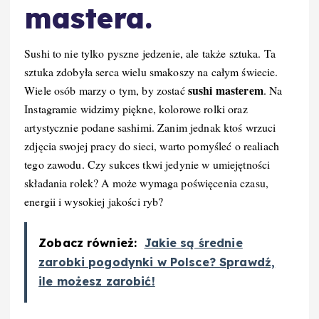
mastera.
Sushi to nie tylko pyszne jedzenie, ale także sztuka. Ta
sztuka zdobyła serca wielu smakoszy na całym świecie.
sushi masterem
Wiele osób marzy o tym, by zostać
. Na
Instagramie widzimy piękne, kolorowe rolki oraz
artystycznie podane sashimi. Zanim jednak ktoś wrzuci
zdjęcia swojej pracy do sieci, warto pomyśleć o realiach
tego zawodu. Czy sukces tkwi jedynie w umiejętności
składania rolek? A może wymaga poświęcenia czasu,
energii i wysokiej jakości ryb?
Zobacz również:
Jakie są średnie
zarobki pogodynki w Polsce? Sprawdź,
ile możesz zarobić!