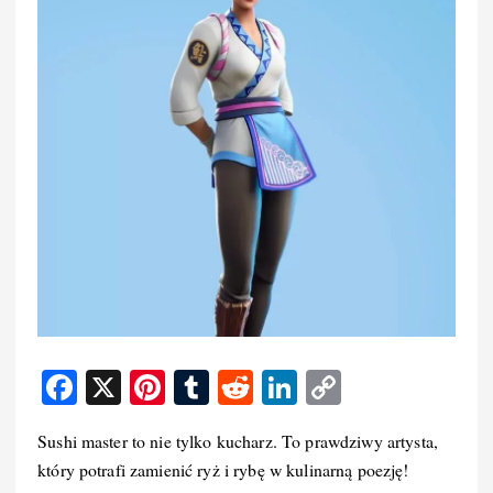
F
X
Pi
T
R
Li
C
a
nt
u
e
n
o
Sushi master to nie tylko kucharz. To prawdziwy artysta,
c
er
m
d
k
p
który potrafi zamienić ryż i rybę w kulinarną poezję!
e
e
bl
di
e
y