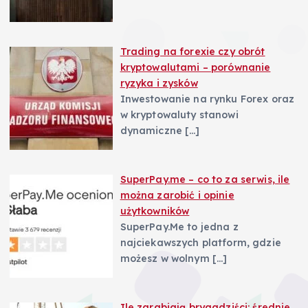
Trading na forexie czy obrót
kryptowalutami – porównanie
ryzyka i zysków
Inwestowanie na rynku Forex oraz
w kryptowaluty stanowi
dynamiczne
[…]
SuperPay.me – co to za serwis, ile
można zarobić i opinie
użytkowników
SuperPay.Me to jedna z
najciekawszych platform, gdzie
możesz w wolnym
[…]
Ile zarabiają brygadziści: średnie