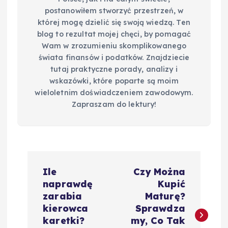
postanowiłem stworzyć przestrzeń, w
której mogę dzielić się swoją wiedzą. Ten
blog to rezultat mojej chęci, by pomagać
Wam w zrozumieniu skomplikowanego
świata finansów i podatków. Znajdziecie
tutaj praktyczne porady, analizy i
wskazówki, które poparte są moim
wieloletnim doświadczeniem zawodowym.
Zapraszam do lektury!
N
Ile
Czy Można
a
naprawdę
Kupić
zarabia
Maturę?
w
kierowca
Sprawdza
karetki?
my, Co Tak