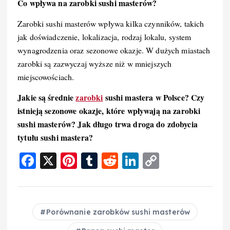
Co wpływa na zarobki sushi masterów?
Zarobki sushi masterów wpływa kilka czynników, takich
jak doświadczenie, lokalizacja, rodzaj lokalu, system
wynagrodzenia oraz sezonowe okazje. W dużych miastach
zarobki są zazwyczaj wyższe niż w mniejszych
miejscowościach.
Jakie są średnie
zarobki
sushi mastera w Polsce?
Czy
istnieją sezonowe okazje, które wpływają na zarobki
sushi masterów?
Jak długo trwa droga do zdobycia
tytułu sushi mastera?
F
X
Pi
T
R
Li
C
a
nt
u
e
n
o
c
er
m
d
k
p
e
e
bl
di
e
y
Porównanie zarobków sushi masterów
b
st
r
t
d
Li