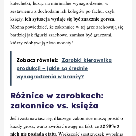
katechetki, licząc na minimalne wynagrodzenie, w
zestawieniu z dochodami ich kolegów po fachu, czyli
ich sytuacja wydaje się być znacznie gorsza
księży,
.
Można powiedzieć, że zakonnice w tej grze zachowują się
bardziej jak figurki szachowe, zamiast być graczami,
którzy zdobywają złote monety!
Zobacz również:
Zarobki kierownika
produkcji – jakie są średnie
wynagrodzenia w branży?
Różnice w zarobkach:
zakonnice vs. księża
Jeśli zastanawiasz się, dlaczego zakonnice muszą prosić o
aż 90% z
każdy grosz, warto zwrócić uwagę na fakt, że
nich nie posiada etatu
. Większość siostrzyczek wypełnia