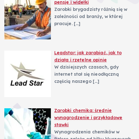
pensje i widełki
Zarobki brygadzisty różnią się w
zależności od branży, w której
pracuje.
[…]
Leadstar: jak zarabiać, jak to
działa i rzetelne opinie
W dzisiejszych czasach, gdy
internet stał się nieodłączną
częścią naszego
[…]
Zarobki chemika: średnie
wynagrodzenie i przykładowe
stawki
Wynagrodzenia chemików w
Polsce zależą od kilku kluczowych