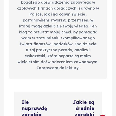
bogatego doświadczenia zdobytego w
czołowych firmach doradczych, zarówno w
Polsce, jak i na całym świecie,
postanowiłem stworzyć przestrzeń, w
której mogę dzielić się swoją wiedzą. Ten
blog to rezultat mojej chęci, by pomagać
Wam w zrozumieniu skomplikowanego
świata finansów i podatków. Znajdziecie
tutaj praktyczne porady, analizy i
wskazówki, które poparte są moim
wieloletnim doświadczeniem zawodowym.
Zapraszam do lektury!
N
Ile
Jakie są
a
naprawdę
średnie
zarabia
zarobki