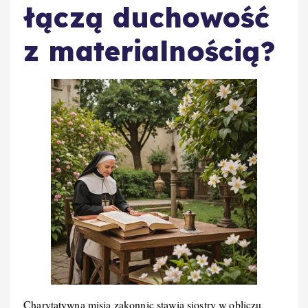
łączą duchowość
z materialnością?
Charytatywna misja zakonnic stawia siostry w obliczu