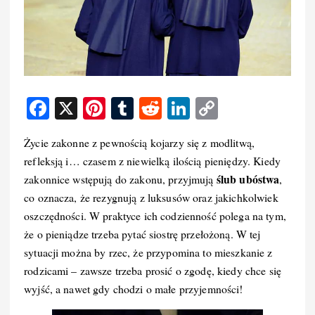
F
X
Pi
T
R
Li
C
a
nt
u
e
n
o
Życie zakonne z pewnością kojarzy się z modlitwą,
c
er
m
d
k
p
refleksją i… czasem z niewielką ilością pieniędzy. Kiedy
e
e
bl
di
e
y
ślub ubóstwa
zakonnice wstępują do zakonu, przyjmują
,
b
st
r
t
d
Li
co oznacza, że rezygnują z luksusów oraz jakichkolwiek
o
I
n
oszczędności. W praktyce ich codzienność polega na tym,
że o pieniądze trzeba pytać siostrę przełożoną. W tej
o
n
k
sytuacji można by rzec, że przypomina to mieszkanie z
k
rodzicami – zawsze trzeba prosić o zgodę, kiedy chce się
wyjść, a nawet gdy chodzi o małe przyjemności!