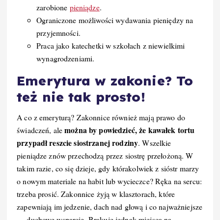
zarobione
pieniądze
.
Ograniczone możliwości wydawania pieniędzy na
przyjemności.
Praca jako katechetki w szkołach z niewielkimi
wynagrodzeniami.
Emerytura w zakonie? To
też nie tak prosto!
A co z emeryturą? Zakonnice również mają prawo do
można by powiedzieć, że kawałek tortu
świadczeń, ale
przypadł reszcie siostrzanej rodziny
. Wszelkie
pieniądze znów przechodzą przez siostrę przełożoną. W
takim razie, co się dzieje, gdy którakolwiek z sióstr marzy
o nowym materiale na habit lub wycieczce? Ręka na sercu:
trzeba prosić. Zakonnice żyją w klasztorach, które
zapewniają im jedzenie, dach nad głową i co najważniejsze
— duchowe wsparcie. Brakuje jednak miejsca na