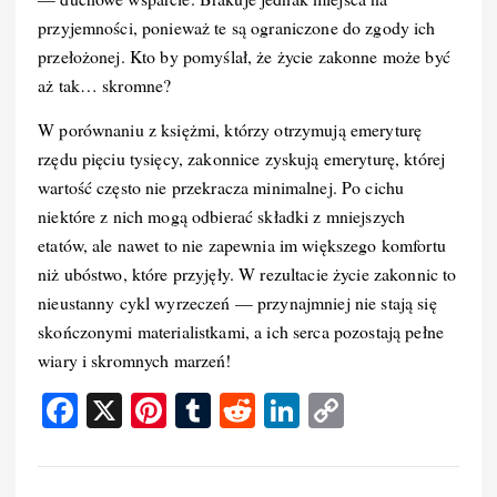
przyjemności, ponieważ te są ograniczone do zgody ich
przełożonej. Kto by pomyślał, że życie zakonne może być
aż tak… skromne?
W porównaniu z księżmi, którzy otrzymują emeryturę
rzędu pięciu tysięcy, zakonnice zyskują emeryturę, której
wartość często nie przekracza minimalnej. Po cichu
niektóre z nich mogą odbierać składki z mniejszych
etatów, ale nawet to nie zapewnia im większego komfortu
niż ubóstwo, które przyjęły. W rezultacie życie zakonnic to
nieustanny cykl wyrzeczeń — przynajmniej nie stają się
skończonymi materialistkami, a ich serca pozostają pełne
wiary i skromnych marzeń!
F
X
Pi
T
R
Li
C
a
nt
u
e
n
o
c
er
m
d
k
p