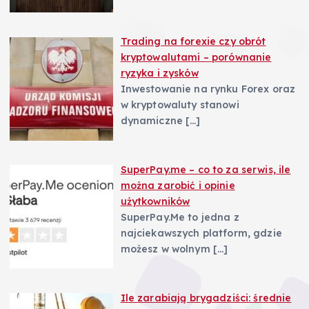
Trading na forexie czy obrót
kryptowalutami – porównanie
ryzyka i zysków
Inwestowanie na rynku Forex oraz
w kryptowaluty stanowi
dynamiczne
[…]
SuperPay.me – co to za serwis, ile
można zarobić i opinie
użytkowników
SuperPay.Me to jedna z
najciekawszych platform, gdzie
możesz w wolnym
[…]
Ile zarabiają brygadziści: średnie