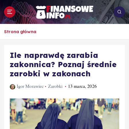
S
k
i
p
To i owo o rachunkowości, pracy, biznesie i
t
Strona główna
ekonomii
o
c
o
Ile naprawdę zarabia
n
zakonnica? Poznaj średnie
t
e
zarobki w zakonach
n
t
Igor Morawiec
Zarobki
13 marca, 2026