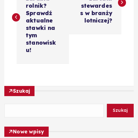
w
rolnik?
stewardes
Sprawdź
s w branży
i
aktualne
lotniczej?
stawki na
g
tym
stanowisk
a
u!
c
j
Szukaj
a
w
Szukaj
p
Nowe wpisy