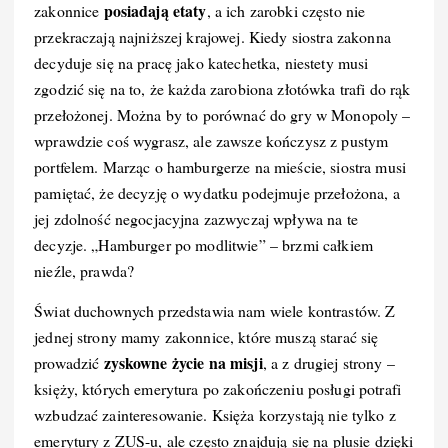
posiadają etaty
zakonnice
, a ich zarobki często nie
przekraczają najniższej krajowej. Kiedy siostra zakonna
decyduje się na pracę jako katechetka, niestety musi
zgodzić się na to, że każda zarobiona złotówka trafi do rąk
przełożonej. Można by to porównać do gry w Monopoly –
wprawdzie coś wygrasz, ale zawsze kończysz z pustym
portfelem. Marząc o hamburgerze na mieście, siostra musi
pamiętać, że decyzję o wydatku podejmuje przełożona, a
jej zdolność negocjacyjna zazwyczaj wpływa na te
decyzje. „Hamburger po modlitwie” – brzmi całkiem
nieźle, prawda?
Świat duchownych przedstawia nam wiele kontrastów. Z
jednej strony mamy zakonnice, które muszą starać się
zyskowne życie na misji
prowadzić
, a z drugiej strony –
księży, których emerytura po zakończeniu posługi potrafi
wzbudzać zainteresowanie. Księża korzystają nie tylko z
emerytury z ZUS-u, ale często znajdują się na plusie dzięki