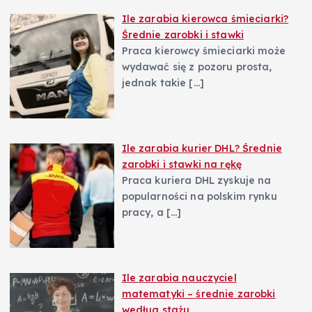
i
Ile zarabia kierowca śmieciarki?
Średnie zarobki i stawki
s
Praca kierowcy śmieciarki może
wydawać się z pozoru prosta,
u
jednak takie
[…]
Ile zarabia kurier DHL? Średnie
zarobki i stawki na rękę
Praca kuriera DHL zyskuje na
popularności na polskim rynku
pracy, a
[…]
Ile zarabia nauczyciel
matematyki – średnie zarobki
według stażu