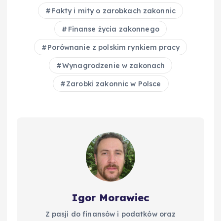
e
e
bl
di
e
y
Fakty i mity o zarobkach zakonnic
b
st
r
t
d
Li
Finanse życia zakonnego
o
I
n
Porównanie z polskim rynkiem pracy
o
n
k
Wynagrodzenie w zakonach
k
Zarobki zakonnic w Polsce
Igor Morawiec
Z pasji do finansów i podatków oraz