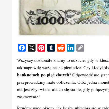
F
X
Pi
T
R
Li
C
a
nt
u
e
n
o
Wszyscy doskonale znamy to uczucie, gdy w kiesze
c
er
m
d
k
p
tak naprawdę ważą nasze pieniądze. Czy kiedykol
e
e
bl
di
e
y
banknotach po pięć złotych
? Odpowiedź nie jest 
b
st
r
t
d
Li
przeprowadźmy małe obliczenia. Otóż jedna monet
o
I
n
nie jest zbyt wiele, ale co się stanie, gdy połączym
o
n
k
zaskoczenie!
k
Rzućmy więc okiem, jak liczby układają się w cał