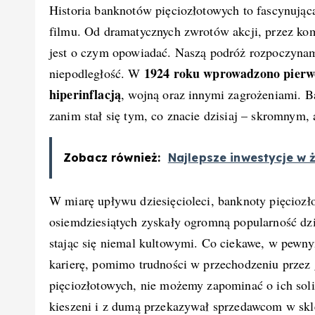
Historia banknotów pięciozłotowych to fascynując
filmu. Od dramatycznych zwrotów akcji, przez ko
jest o czym opowiadać. Naszą podróż rozpoczynam
1924 roku wprowadzono pierwot
niepodległość. W
hiperinflacją
, wojną oraz innymi zagrożeniami. Ba
zanim stał się tym, co znacie dzisiaj – skromnym,
Zobacz również:
Najlepsze inwestycje w 
W miarę upływu dziesięcioleci, banknoty pięcioz
osiemdziesiątych zyskały ogromną popularność dz
stając się niemal kultowymi. Co ciekawe, w pew
karierę, pomimo trudności w przechodzeniu przez 
pięciozłotowych, nie możemy zapominać o ich sol
kieszeni i z dumą przekazywał sprzedawcom w skl