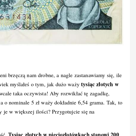
ni brzęczą nam drobne, a nagle zastanawiamy się, ile
tysiąc złotych w
wiek myślałeś o tym, jak dużo waży
wcale taka oczywista! Aby rozwikłać tę zagadkę,
a o nominale 5 zł waży dokładnie 6,54 grama. Tak, to
y je w większej ilości? Przygotujcie się na
Tysiąc złotych w pięciozłotówkach stanowi 200
ość.