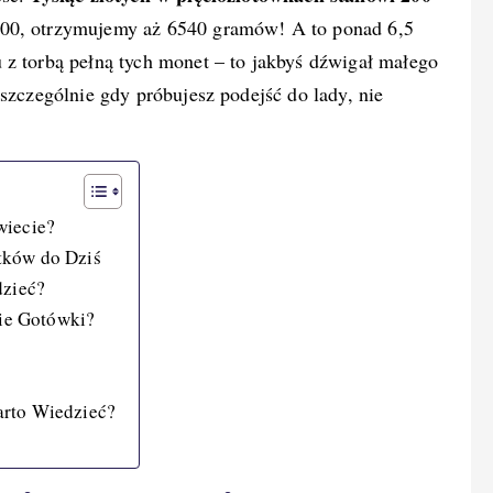
200, otrzymujemy aż 6540 gramów! A to ponad 6,5
 z torbą pełną tych monet – to jakbyś dźwigał małego
 szczególnie gdy próbujesz podejść do lady, nie
wiecie?
tków do Dziś
dzieć?
ie Gotówki?
arto Wiedzieć?