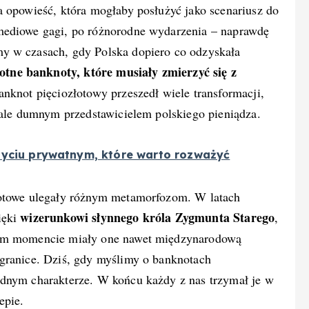
a opowieść, która mogłaby posłużyć jako scenariusz do
mediowe gagi, po różnorodne wydarzenia – naprawdę
y w czasach, gdy Polska dopiero co odzyskała
ne banknoty, które musiały zmierzyć się z
nknot pięciozłotowy przeszedł wiele transformacji,
 ale dumnym przedstawicielem polskiego pieniądza.
życiu prywatnym, które warto rozważyć
łotowe ulegały różnym metamorfozom. W latach
wizerunkowi słynnego króla Zygmunta Starego
ięki
,
nym momencie miały one nawet międzynarodową
granice. Dziś, gdy myślimy o banknotach
idnym charakterze. W końcu każdy z nas trzymał je w
epie.