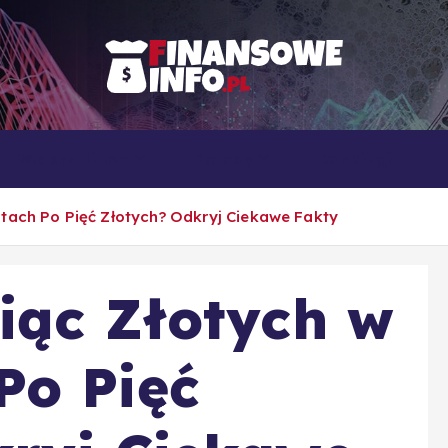
To i owo o rachunkowości, pracy, biznesie i ekonomii
Własna firma
Porady
Rankingi
tach Po Pięć Złotych? Odkryj Ciekawe Fakty
iąc Złotych w
Po Pięć