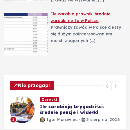
Ile zarabia prawnik: średnie
zarobki netto w Polsce
Prawniczy zawód w Polsce cieszy
się dużym zainteresowaniem
moich znajomych
[…]
Nie przegap!
Biznes
Leadstar: jak zarabiać, jak to
działa i rzetelne opinie
26
Igor Morawiec
4 sierpnia, 2026
3