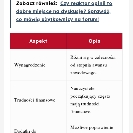
Zobacz również:
Czy reaktor opinii to
dobre miejsce na dyskusje? Sprawdź,
co mówią użytkownicy na forum!
Aspekt
Opis
Różni się w zależności
Wynagrodzenie
od stopnia awansu
zawodowego.
Nauczyciele
początkujący często
Trudności finansowe
mają trudności
finansowe.
Możliwe poprawienie
Dodatki do