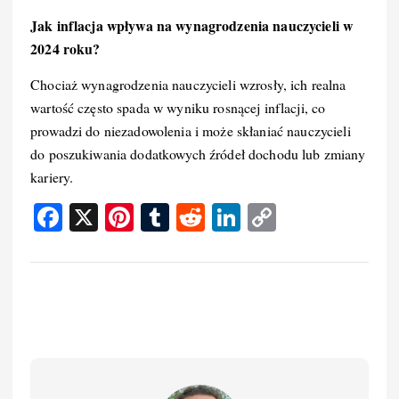
Jak inflacja wpływa na wynagrodzenia nauczycieli w
2024 roku?
Chociaż wynagrodzenia nauczycieli wzrosły, ich realna
wartość często spada w wyniku rosnącej inflacji, co
prowadzi do niezadowolenia i może skłaniać nauczycieli
do poszukiwania dodatkowych źródeł dochodu lub zmiany
kariery.
F
X
Pi
T
R
Li
C
a
nt
u
e
n
o
c
er
m
d
k
p
e
e
bl
di
e
y
b
st
r
t
d
Li
o
I
n
o
n
k