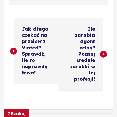
N
Jak długo
Ile
a
czekać na
zarabia
przelew z
agent
w
Vinted?
celny?
Sprawdź,
Poznaj
i
ile to
średnie
naprawdę
zarobki w
g
trwa!
tej
profesji!
a
c
j
Szukaj