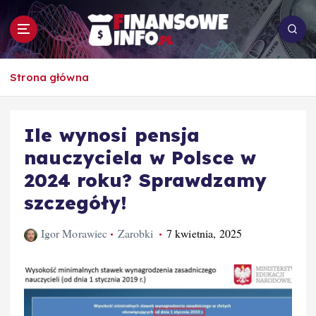
S
k
i
p
To i owo o rachunkowości, pracy, biznesie i
t
Strona główna
ekonomii
o
c
o
Ile wynosi pensja
n
nauczyciela w Polsce w
t
e
2024 roku? Sprawdzamy
n
szczegóły!
t
Igor Morawiec
Zarobki
7 kwietnia, 2025