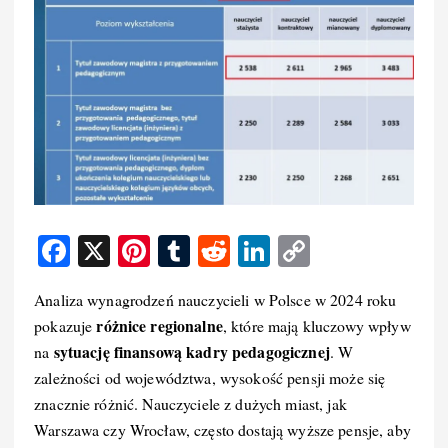
F
X
Pi
T
R
Li
C
a
nt
u
e
n
o
Analiza wynagrodzeń nauczycieli w Polsce w 2024 roku
c
er
m
d
k
p
różnice regionalne
pokazuje
, które mają kluczowy wpływ
e
e
bl
di
e
y
sytuację finansową kadry pedagogicznej
na
. W
b
st
r
t
d
Li
zależności od województwa, wysokość pensji może się
o
I
n
znacznie różnić. Nauczyciele z dużych miast, jak
Warszawa czy Wrocław, często dostają wyższe pensje, aby
o
n
k