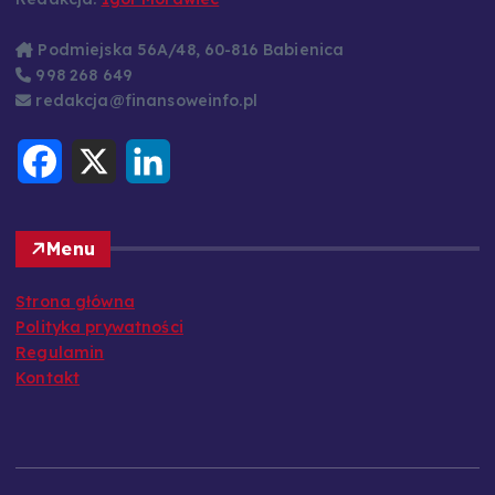
Podmiejska 56A/48, 60-816 Babienica
998 268 649
redakcja@finansoweinfo.pl
F
X
L
a
i
c
n
e
k
b
e
o
d
Menu
o
I
k
n
Strona główna
Polityka prywatności
Regulamin
Kontakt