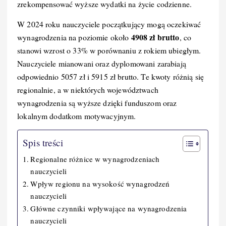
zrekompensować wyższe wydatki na życie codzienne.
k
W 2024 roku nauczyciele początkujący mogą oczekiwać
4908 zł brutto
wynagrodzenia na poziomie około
, co
stanowi wzrost o 33% w porównaniu z rokiem ubiegłym.
Nauczyciele mianowani oraz dyplomowani zarabiają
odpowiednio 5057 zł i 5915 zł brutto. Te kwoty różnią się
regionalnie, a w niektórych województwach
wynagrodzenia są wyższe dzięki funduszom oraz
lokalnym dodatkom motywacyjnym.
Spis treści
Regionalne różnice w wynagrodzeniach
nauczycieli
Wpływ regionu na wysokość wynagrodzeń
nauczycieli
Główne czynniki wpływające na wynagrodzenia
nauczycieli