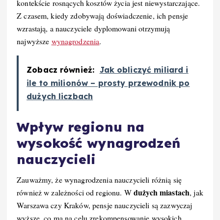
kontekście rosnących kosztów życia jest niewystarczające.
Z czasem, kiedy zdobywają doświadczenie, ich pensje
wzrastają, a nauczyciele dyplomowani otrzymują
najwyższe
wynagrodzenia
.
Zobacz również:
Jak obliczyć miliard i
ile to milionów – prosty przewodnik po
dużych liczbach
Wpływ regionu na
wysokość wynagrodzeń
nauczycieli
Zauważmy, że wynagrodzenia nauczycieli różnią się
dużych miastach
również w zależności od regionu. W
, jak
Warszawa czy Kraków, pensje nauczycieli są zazwyczaj
wyższe, co ma na celu zrekompensowanie wysokich