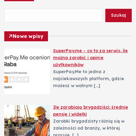
a
Szukaj
w
Nowe wpisy
p
SuperPay.me – co to za serwis, ile
i
można zarobić i opinie
użytkowników
s
SuperPay.Me to jedna z
najciekawszych platform, gdzie
u
możesz w wolnym
[…]
Ile zarabiają brygadziści: średnie
pensje i widełki
Zarobki brygadzisty różnią się w
zależności od branży, w której
pracuje.
[…]