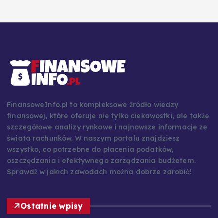
FinansoweInfo.pl to kompleksowe źródło wiedzy
finansowej, które oferuje nie tylko ciekawostki, ale także
szczegółowe analizy rynkowe i najnowsze informacje ze
świata rachunków. W naszym portalu znajdziesz
wszystko, co potrzebne do płacenia podatków,
oszczędzania i efektywnego zarządzania budżetem.
Sprawdź w jakich zawodach można dobrze zarobić!
Ostatnie wpisy