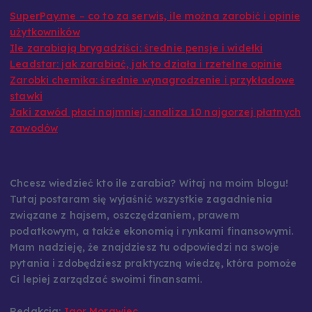
SuperPay.me – co to za serwis, ile można zarobić i opinie
użytkowników
Ile zarabiają brygadziści: średnie pensje i widełki
Leadstar: jak zarabiać, jak to działa i rzetelne opinie
Zarobki chemika: średnie wynagrodzenie i przykładowe
stawki
Jaki zawód płaci najmniej: analiza 10 najgorzej płatnych
zawodów
Chcesz wiedzieć kto ile zarabia? Witaj na moim blogu!
Tutaj postaram się wyjaśnić wszystkie zagadnienia
związane z hajsem, oszczędzaniem, prawem
podatkowym, a także ekonomią i rynkami finansowymi.
Mam nadzieję, że znajdziesz tu odpowiedzi na swoje
pytania i zdobędziesz praktyczną wiedzę, która pomoże
Ci lepiej zarządzać swoimi finansami.
Redakcja:
Igor Morawiec