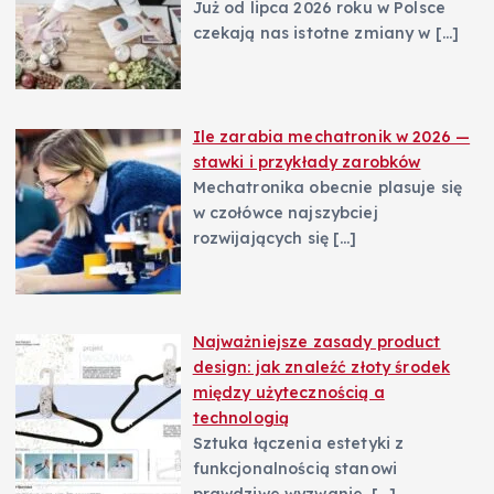
Już od lipca 2026 roku w Polsce
czekają nas istotne zmiany w
[…]
Ile zarabia mechatronik w 2026 —
stawki i przykłady zarobków
Mechatronika obecnie plasuje się
w czołówce najszybciej
rozwijających się
[…]
Najważniejsze zasady product
design: jak znaleźć złoty środek
między użytecznością a
technologią
Sztuka łączenia estetyki z
funkcjonalnością stanowi
prawdziwe wyzwanie,
[…]