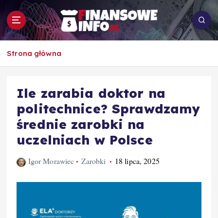
S
k
i
p
To i owo o rachunkowości, pracy, biznesie i
t
Strona główna
ekonomii
o
c
o
Ile zarabia doktor na
n
politechnice? Sprawdzamy
t
e
średnie zarobki na
n
uczelniach w Polsce
t
Igor Morawiec
Zarobki
18 lipca, 2025