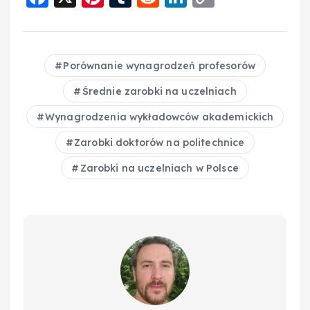
a
nt
u
e
n
o
c
er
m
d
k
p
e
e
bl
di
e
y
Porównanie wynagrodzeń profesorów
b
st
r
t
d
Li
Średnie zarobki na uczelniach
o
I
n
Wynagrodzenia wykładowców akademickich
o
n
k
Zarobki doktorów na politechnice
k
Zarobki na uczelniach w Polsce