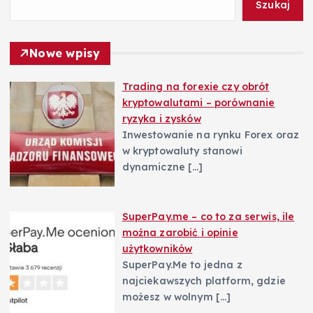
Szukaj
p
Nowe wpisy
i
Trading na forexie czy obrót
s
kryptowalutami – porównanie
ryzyka i zysków
u
Inwestowanie na rynku Forex oraz
w kryptowaluty stanowi
dynamiczne
[…]
SuperPay.me – co to za serwis, ile
można zarobić i opinie
użytkowników
SuperPay.Me to jedna z
najciekawszych platform, gdzie
możesz w wolnym
[…]