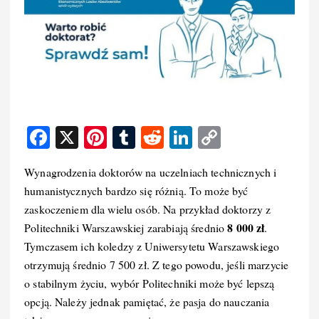
F
X
Pi
T
R
Li
C
a
nt
u
e
n
o
Wynagrodzenia doktorów na uczelniach technicznych i
c
er
m
d
k
p
humanistycznych bardzo się różnią. To może być
e
e
bl
di
e
y
zaskoczeniem dla wielu osób. Na przykład doktorzy z
b
st
r
t
d
Li
8 000 zł
Politechniki Warszawskiej zarabiają średnio
.
o
I
n
Tymczasem ich koledzy z Uniwersytetu Warszawskiego
otrzymują średnio 7 500 zł. Z tego powodu, jeśli marzycie
o
n
k
o stabilnym życiu, wybór Politechniki może być lepszą
k
opcją. Należy jednak pamiętać, że pasja do nauczania