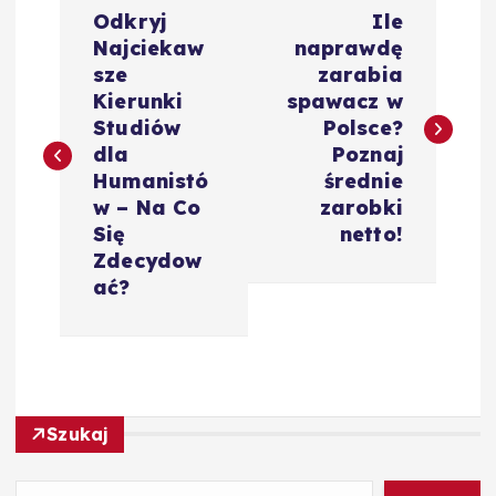
N
Odkryj
Ile
a
Najciekaw
naprawdę
sze
zarabia
w
Kierunki
spawacz w
Studiów
Polsce?
i
dla
Poznaj
Humanistó
średnie
g
w – Na Co
zarobki
Się
netto!
a
Zdecydow
ać?
c
j
a
Szukaj
w