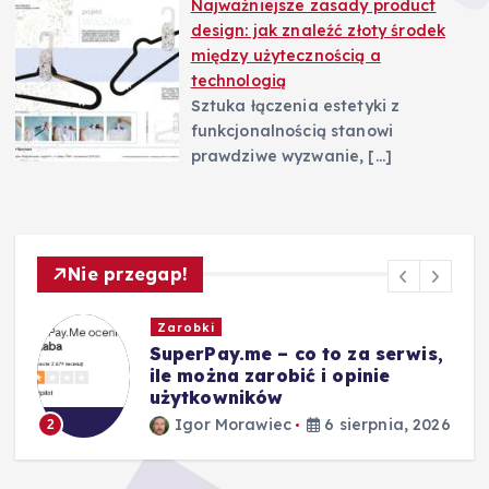
Najważniejsze zasady product
design: jak znaleźć złoty środek
między użytecznością a
technologią
Sztuka łączenia estetyki z
funkcjonalnością stanowi
prawdziwe wyzwanie,
[…]
Nie przegap!
Zarobki
,
Ile zarabiają brygadziści:
średnie pensje i widełki
Igor Morawiec
5 sierpnia, 2026
3
26