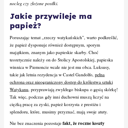
nocleg czy złożone posiłki.
Jakie przywileje ma
papież?
Poruszając temat „rzeczy watykańskich”, warto podkreślić,
że papież dysponuje również dostępnym, sporym
majątkiem, znanym jako papieskie skarby. Choć
teoretycznie należy on do Stolicy Apostolskiej, papieska
winnica w Piemoncie wcale nie jest mu obca. Luksusy,
takie jak letnia rezydencja w Castel Gandolfo,
pełna
ochrona oraz nieograniczony dostęp do królestwa sztuki
Watykanu
, przyprawiają zwykłego biskupa o gęsią skórkę!
Tak więc, podczas gdy inni duchowni muszą liczyć na
ciężką pracę za zyski, papież korzysta z prestiżu i
splendoru, które, musimy przyznać, mają swoje atuty.
fakt, że roczne koszty
Nie bez znaczenia pozostaje