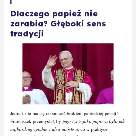
Dlaczego papież nie
zarabia? Głęboki sens
tradycji
Jednak nie ma się co smucić brakiem papieskiej pensji!
Franciszek przemyślał, by
jego życie jako papieża było jak
najbardziej zgodne z ideą ubóstwa
, co w praktyce