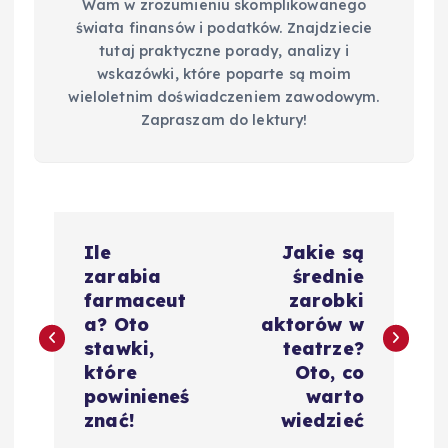
Wam w zrozumieniu skomplikowanego
świata finansów i podatków. Znajdziecie
tutaj praktyczne porady, analizy i
wskazówki, które poparte są moim
wieloletnim doświadczeniem zawodowym.
Zapraszam do lektury!
N
Ile
Jakie są
a
zarabia
średnie
farmaceut
zarobki
w
a? Oto
aktorów w
stawki,
teatrze?
i
które
Oto, co
powinieneś
warto
g
znać!
wiedzieć