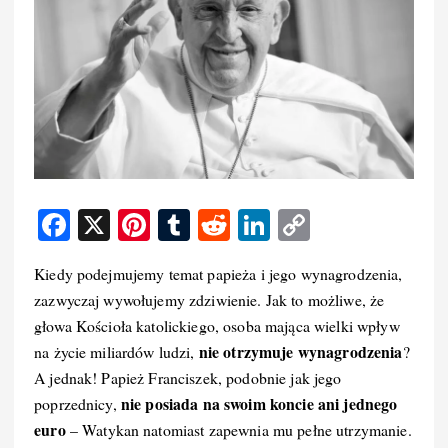
F
X
Pi
T
R
Li
C
a
nt
u
e
n
o
Kiedy podejmujemy temat papieża i jego wynagrodzenia,
c
er
m
d
k
p
zazwyczaj wywołujemy zdziwienie. Jak to możliwe, że
e
e
bl
di
e
y
głowa Kościoła katolickiego, osoba mająca wielki wpływ
b
st
r
t
d
Li
nie otrzymuje wynagrodzenia
na życie miliardów ludzi,
?
o
I
n
A jednak! Papież Franciszek, podobnie jak jego
nie posiada na swoim koncie ani jednego
poprzednicy,
o
n
k
euro
– Watykan natomiast zapewnia mu pełne utrzymanie.