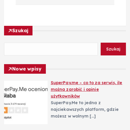
a
c
Szukaj
j
a
Szukaj
w
Nowe wpisy
p
SuperPay.me – co to za serwis, ile
można zarobić i opinie
i
użytkowników
SuperPay.Me to jedna z
s
najciekawszych platform, gdzie
możesz w wolnym
[…]
u