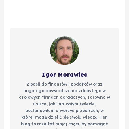
c
er
m
d
k
p
e
e
bl
di
e
y
b
st
r
t
d
Li
o
I
n
o
n
k
k
Igor Morawiec
Z pasji do finansów i podatków oraz
bogatego doświadczenia zdobytego w
czołowych firmach doradczych, zarówno w
Polsce, jak i na całym świecie,
postanowiłem stworzyć przestrzeń, w
której mogę dzielić się swoją wiedzą. Ten
blog to rezultat mojej chęci, by pomagać