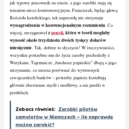
jak typowy pracownik na etacie, a jego zarobki stają się
tematem nieco kontrowersyjnym. Franciszek, będąc głową
Kościoła katolickiego, tak naprawdę nie otrzymuje
wynagrodzenia w konwencjonalnym rozumieniu
. Co
z
pensji
, która w teorii mogłaby
więcej, zrezygnował
wynosić około trzydziestu dwóch tysięcy dolarów
miesięcznie
. Tak, dobrze to słyszycie! W rzeczywistości,
wszystkie potrzebne mu do życia zasoby pochodziły z
Watykanu. Tajemnicze „fundusze papieskie” dbają o jego
utrzymanie, co można porównać do wytwornych
szwajcarskich banków – potrzeby papieża kształtują
głównie zbawienne myśli i modlitwy, a nie pustki w
portfelach.
Zobacz również:
Zarobki pilotów
samolotów w Niemczech – ile naprawdę
można zarobić?