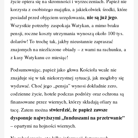
życie opiera się na skromności i wyrzeczeniach. Papież nie
korzysta z osobistego majątku, a jakiekolwiek środki, które
nie są już jego
posiadał przed objęciem urzędowania,
.
Wszystkie potrzeby zaspokaja Watykan, a mimo braku
pensji, roczne koszty utrzymania wynoszą około 100 tys.
dolarów! To trochę tak, jakby nieustannie zapraszać
znajomych na niezliczone obiady – z wami na rachunku, a
z kasy Watykanu co miesiąc!
Podsumowując, papież jako głowa Kościoła wcale nie
znajduje się w tak niekorzystnej sytuacji, jak mogłoby się
wydawać. Choć jego „pensja” wynosi dokładnie zero,
codzienne życie, hotele podczas podróży oraz ochrona są
finansowane przez wiernych, którzy składają ofiary na
stwierdzić, że papież zawsze
tacę. Zatem można
dysponuje najwyższymi „funduszami na przetrwanie”
– opartymi na hojności wiernych.
Na zakończenie, oto kilka informacji dotyczących