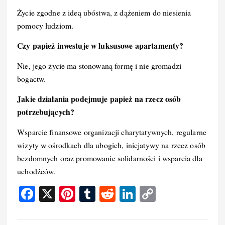
Życie zgodne z ideą ubóstwa, z dążeniem do niesienia
pomocy ludziom.
Czy papież inwestuje w luksusowe apartamenty?
Nie, jego życie ma stonowaną formę i nie gromadzi
bogactw.
Jakie działania podejmuje papież na rzecz osób
potrzebujących?
Wsparcie finansowe organizacji charytatywnych, regularne
wizyty w ośrodkach dla ubogich, inicjatywy na rzecz osób
bezdomnych oraz promowanie solidarności i wsparcia dla
uchodźców.
F
X
Pi
T
R
Li
C
a
nt
u
e
n
o