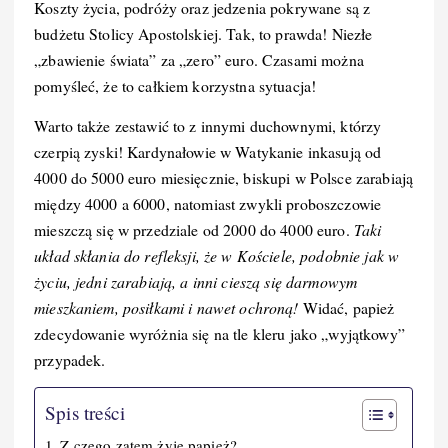
k
Koszty życia, podróży oraz jedzenia pokrywane są z
budżetu Stolicy Apostolskiej. Tak, to prawda! Niezłe
„zbawienie świata” za „zero” euro. Czasami można
pomyśleć, że to całkiem korzystna sytuacja!
Warto także zestawić to z innymi duchownymi, którzy
czerpią zyski! Kardynałowie w Watykanie inkasują od
4000 do 5000 euro miesięcznie, biskupi w Polsce zarabiają
między 4000 a 6000, natomiast zwykli proboszczowie
mieszczą się w przedziale od 2000 do 4000 euro.
Taki
układ skłania do refleksji, że w Kościele, podobnie jak w
życiu, jedni zarabiają, a inni cieszą się darmowym
mieszkaniem, posiłkami i nawet ochroną!
Widać, papież
zdecydowanie wyróżnia się na tle kleru jako „wyjątkowy”
przypadek.
Spis treści
Z czego zatem żyje papież?