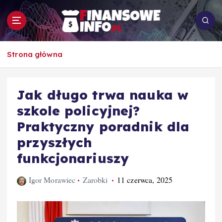
S
k
i
p
To i owo o rachunkowości, pracy, biznesie i
t
Strona główna
ekonomii
o
c
o
Jak długo trwa nauka w
n
szkole policyjnej?
t
e
Praktyczny poradnik dla
n
przyszłych
t
funkcjonariuszy
Igor Morawiec
Zarobki
11 czerwca, 2025