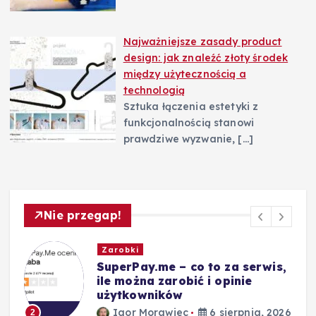
Najważniejsze zasady product
design: jak znaleźć złoty środek
między użytecznością a
technologią
Sztuka łączenia estetyki z
funkcjonalnością stanowi
prawdziwe wyzwanie,
[…]
Nie przegap!
Zarobki
,
Ile zarabiają brygadziści:
średnie pensje i widełki
Igor Morawiec
5 sierpnia, 2026
3
26