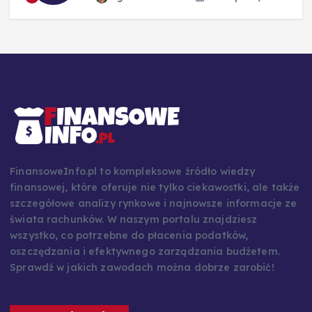
FinansoweInfo.pl to kompleksowe źródło wiedzy
finansowej, które oferuje nie tylko ciekawostki, ale także
szczegółowe analizy rynkowe i najnowsze informacje ze
świata rachunków. W naszym portalu znajdziesz
wszystko, co potrzebne do płacenia podatków,
oszczędzania i efektywnego zarządzania budżetem.
Sprawdź w jakich zawodach można dobrze zarobić!
Ostatnie wpisy