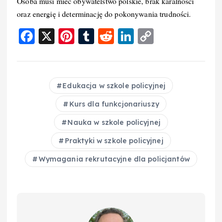
Osoba musi mieć obywatelstwo polskie, brak karalności
oraz energię i determinację do pokonywania trudności.
F
X
Pi
T
R
Li
C
a
nt
u
e
n
o
c
er
m
d
k
p
e
e
bl
di
e
y
Edukacja w szkole policyjnej
b
st
r
t
d
Li
Kurs dla funkcjonariuszy
o
I
n
Nauka w szkole policyjnej
o
n
k
Praktyki w szkole policyjnej
k
Wymagania rekrutacyjne dla policjantów