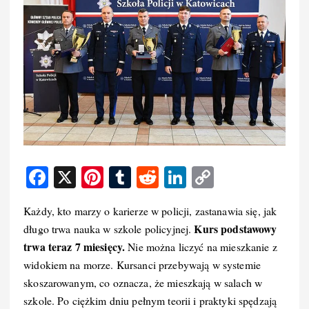
F
X
Pi
T
R
Li
C
a
nt
u
e
n
o
Każdy, kto marzy o karierze w policji, zastanawia się, jak
c
er
m
d
k
p
Kurs podstawowy
długo trwa nauka w szkole policyjnej.
e
e
bl
di
e
y
trwa teraz 7 miesięcy.
Nie można liczyć na mieszkanie z
b
st
r
t
d
Li
widokiem na morze. Kursanci przebywają w systemie
o
I
n
skoszarowanym, co oznacza, że mieszkają w salach w
szkole. Po ciężkim dniu pełnym teorii i praktyki spędzają