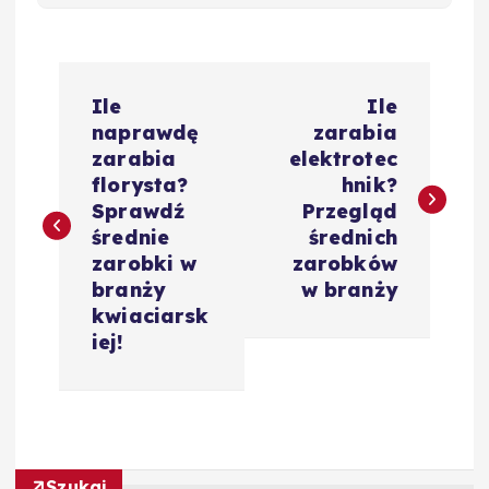
N
Ile
Ile
a
naprawdę
zarabia
zarabia
elektrotec
w
florysta?
hnik?
Sprawdź
Przegląd
i
średnie
średnich
zarobki w
zarobków
g
branży
w branży
kwiaciarsk
a
iej!
c
j
Szukaj