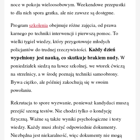
o
n
k
noce w pokoju wieloosobowym. Weekendowe przepustki
k
to dla nich spora gratka, ale nie zawsze są dostępne.
Program
szkolenia
obejmuje różne zajęcia, od prawa
karnego po techniki interwencji i pierwszą pomoc. To
wielki tygiel wiedzy, który przygotowuje młodych
Każdy dzień
policjantów do trudnej rzeczywistości.
wypełniony jest nauką, co skutkuje brakiem nudy.
W
poniedziałek siedzą na ławce szkolnej, we wtorek ćwiczą
na strzelnicy, a w środę poznają techniki samoobrony.
Bywa ciężko, ale później zakochują się w swoim
powołaniu.
Rekrutacja to spore wyzwanie, ponieważ kandydaci muszą
przejść szereg testów. Nie chodzi tylko o kondycję
fizyczną. Ważne są także wyniki psychologiczne i testy
wiedzy. Każdy musi złożyć odpowiednie dokumenty.
Niezbędna jest niekaralność, więc dokumenty nie mogą