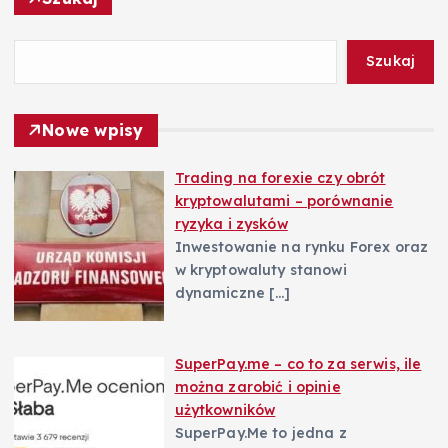
a
w
Szukaj
p
Nowe wpisy
i
Trading na forexie czy obrót
kryptowalutami – porównanie
s
ryzyka i zysków
Inwestowanie na rynku Forex oraz
u
w kryptowaluty stanowi
dynamiczne
[…]
SuperPay.me – co to za serwis, ile
można zarobić i opinie
użytkowników
SuperPay.Me to jedna z