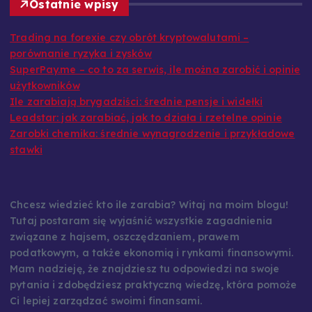
Trading na forexie czy obrót kryptowalutami –
porównanie ryzyka i zysków
SuperPay.me – co to za serwis, ile można zarobić i opinie
użytkowników
Ile zarabiają brygadziści: średnie pensje i widełki
Leadstar: jak zarabiać, jak to działa i rzetelne opinie
Zarobki chemika: średnie wynagrodzenie i przykładowe
stawki
Chcesz wiedzieć kto ile zarabia? Witaj na moim blogu!
Tutaj postaram się wyjaśnić wszystkie zagadnienia
związane z hajsem, oszczędzaniem, prawem
podatkowym, a także ekonomią i rynkami finansowymi.
Mam nadzieję, że znajdziesz tu odpowiedzi na swoje
pytania i zdobędziesz praktyczną wiedzę, która pomoże
Ci lepiej zarządzać swoimi finansami.