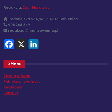
Redakcja:
Igor Morawiec
Podmiejska 56A/48, 60-816 Babienica
998 268 649
redakcja@finansoweinfo.pl
F
X
L
a
i
c
n
e
k
b
e
o
d
Menu
o
I
k
n
Strona główna
Polityka prywatności
Regulamin
Kontakt