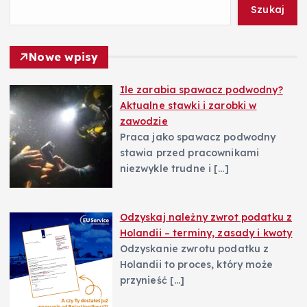
w
Szukaj
p
Nowe wpisy
i
Ile zarabia spawacz podwodny?
Aktualne stawki i zarobki w
s
zawodzie
Praca jako spawacz podwodny
u
stawia przed pracownikami
niezwykle trudne i
[…]
Odzyskaj należny zwrot podatku z
Holandii – terminy, zasady i kwoty
Odzyskanie zwrotu podatku z
Holandii to proces, który może
przynieść
[…]