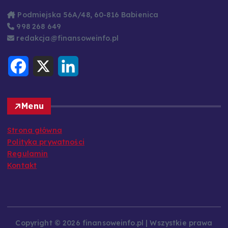
Podmiejska 56A/48, 60-816 Babienica
998 268 649
redakcja@finansoweinfo.pl
F
X
L
a
i
c
n
e
k
b
e
o
d
Menu
o
I
k
n
Strona główna
Polityka prywatności
Regulamin
Kontakt
Copyright © 2026 finansoweinfo.pl | Wszystkie prawa