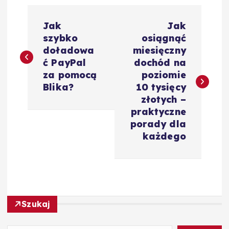
N
Jak
Jak
a
szybko
osiągnąć
doładowa
miesięczny
w
ć PayPal
dochód na
za pomocą
poziomie
i
Blika?
10 tysięcy
złotych –
g
praktyczne
porady dla
a
każdego
c
j
Szukaj
a