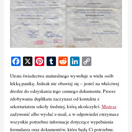
F
X
Pi
T
R
Li
C
a
nt
u
e
n
o
Utrata świadectwa maturalnego wywołuje u wielu osób
c
er
m
d
k
p
lekką panikę. Jednak nie obawiaj się – jesteś na właściwej
e
e
bl
di
e
y
drodze do odzyskania tego cennego dokumentu. Proces
b
st
r
t
d
Li
zdobywania duplikatu zaczynasz od kontaktu z
o
I
n
sekretariatem szkoły średniej, którą ukończyłeś.
Możesz
zadzwonić albo wysłać e-mail, a w odpowiedzi otrzymasz
o
n
k
wszystkie potrzebne informacje dotyczące wypełnienia
k
formularza oraz dokumentów, które będą Ci potrzebne.