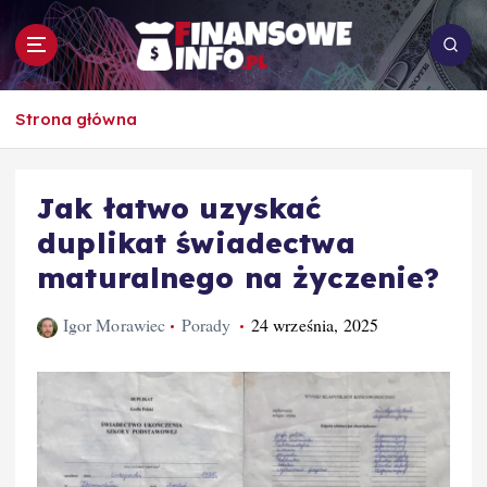
S
k
i
p
To i owo o rachunkowości, pracy, biznesie i
t
Strona główna
ekonomii
o
c
o
Jak łatwo uzyskać
n
duplikat świadectwa
t
e
maturalnego na życzenie?
n
t
Igor Morawiec
Porady
24 września, 2025