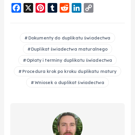
F
X
Pi
T
R
Li
C
a
nt
u
e
n
o
c
er
m
d
k
p
e
e
bl
di
e
y
Dokumenty do duplikatu świadectwa
b
st
r
t
d
Li
Duplikat świadectwa maturalnego
o
I
n
Opłaty i terminy duplikatu świadectwa
o
n
k
Procedura krok po kroku duplikatu matury
k
Wniosek o duplikat świadectwa