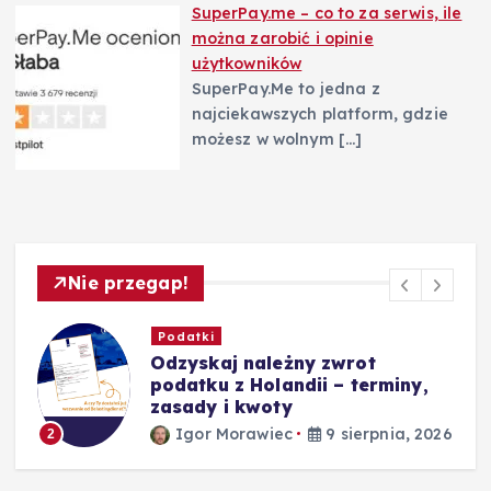
SuperPay.me – co to za serwis, ile
można zarobić i opinie
użytkowników
SuperPay.Me to jedna z
najciekawszych platform, gdzie
możesz w wolnym
[…]
Nie przegap!
Biznes
Maszt wózka widłowego a
efektywność magazynu –
najważniejsze informacje
26
Igor Morawiec
9 sierpnia, 2026
3