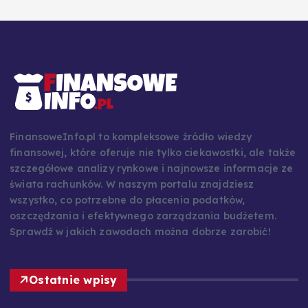
FinansoweInfo.pl to kompleksowe źródło wiedzy
finansowej, które oferuje nie tylko ciekawostki, ale także
szczegółowe analizy rynkowe i najnowsze informacje ze
świata rachunków. W naszym portalu znajdziesz
wszystko, co potrzebne do płacenia podatków,
oszczędzania i efektywnego zarządzania budżetem.
Sprawdź w jakich zawodach można dobrze zarobić!
Ostatnie wpisy