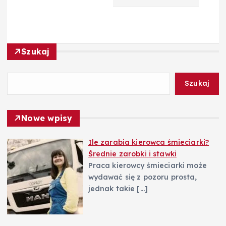
a
w
Szukaj
p
i
Szukaj
s
Nowe wpisy
u
Ile zarabia kierowca śmieciarki?
Średnie zarobki i stawki
Praca kierowcy śmieciarki może
wydawać się z pozoru prosta,
jednak takie
[…]