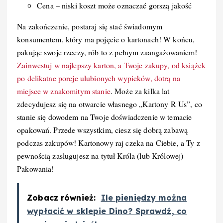
Cena – niski koszt może oznaczać gorszą jakość
Na zakończenie, postaraj się stać świadomym
konsumentem, który ma pojęcie o kartonach! W końcu,
pakując swoje rzeczy, rób to z pełnym zaangażowaniem!
Zainwestuj w najlepszy karton, a Twoje zakupy, od książek
po delikatne porcje ulubionych wypieków, dotrą na
miejsce w znakomitym stanie
. Może za kilka lat
zdecydujesz się na otwarcie własnego „Kartony R Us”, co
stanie się dowodem na Twoje doświadczenie w temacie
opakowań. Przede wszystkim, ciesz się dobrą zabawą
podczas zakupów! Kartonowy raj czeka na Ciebie, a Ty z
pewnością zasługujesz na tytuł Króla (lub Królowej)
Pakowania!
Zobacz również:
Ile pieniędzy można
wypłacić w sklepie Dino? Sprawdź, co