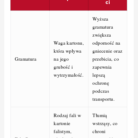
ci
Wyższa
gramatura
zwiększa
Waga kartonu,
odporność na
która wpływa
gniecenie oraz
Gramatura
na jego
przebicia, co
grubość i
zapewnia
wytrzymałość.
lepszą
ochronę
podczas
transportu.
Rodzaj fali w
Tłumią
kartonie
wstrząsy, co
falistym,
chroni