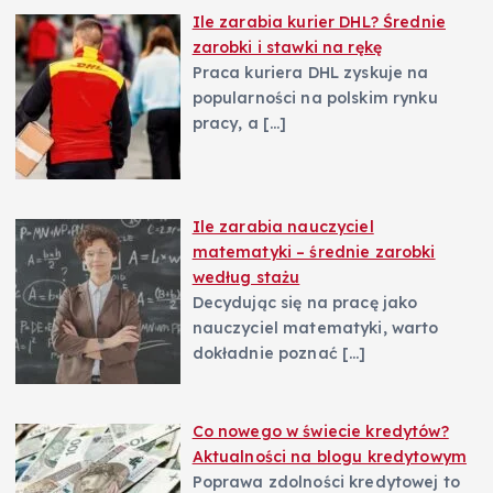
Ile zarabia kurier DHL? Średnie
zarobki i stawki na rękę
Praca kuriera DHL zyskuje na
popularności na polskim rynku
pracy, a
[…]
Ile zarabia nauczyciel
matematyki – średnie zarobki
według stażu
Decydując się na pracę jako
nauczyciel matematyki, warto
dokładnie poznać
[…]
Co nowego w świecie kredytów?
Aktualności na blogu kredytowym
Poprawa zdolności kredytowej to