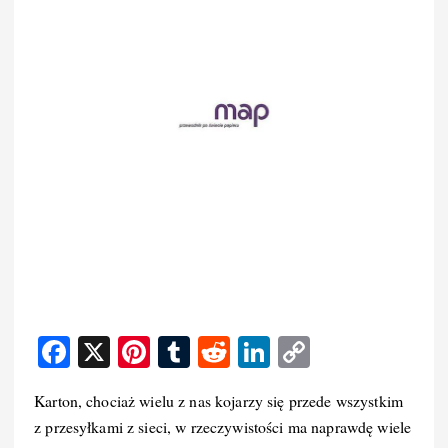
F
X
Pi
T
R
Li
C
a
nt
u
e
n
o
Karton, chociaż wielu z nas kojarzy się przede wszystkim
c
er
m
d
k
p
z przesyłkami z sieci, w rzeczywistości ma naprawdę wiele
e
e
bl
di
e
y