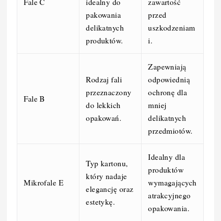
Fale C
idealny do
zawartość
pakowania
przed
delikatnych
uszkodzeniam
produktów.
i.
Zapewniają
Rodzaj fali
odpowiednią
przeznaczony
ochronę dla
Fale B
do lekkich
mniej
opakowań.
delikatnych
przedmiotów.
Idealny dla
Typ kartonu,
produktów
który nadaje
Mikrofale E
wymagających
elegancję oraz
atrakcyjnego
estetykę.
opakowania.