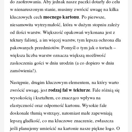
do zaoferowania. Aby jednak nasze paczki dotarły do celu
b
st
r
t
d
Li
w nienaruszonym stanie, musimy zwrócić uwagę na kilka
o
I
n
mocnego kartonu
kluczowych cech
. Po pierwsze,
niesamowita wytrzymałość, która w dużym stopniu zależy
o
n
k
od ilości warstw. Większość opakowań wykonana jest z
k
tektury falistej, a im więcej warstw, tym lepsza ochrona dla
pakowanych przedmiotów. Pomyśl o tym jak o tortach –
większa liczba warstw oznacza większą możliwość
zaskoczenia gości w dniu urodzin (a co dopiero w dniu
zamówienia!).
Następnie, drugim kluczowym elementem, na który warto
rodzaj fal w tekturze
zwrócić uwagę, jest
. Fale różnią się
wysokością i kształtem, co znacząco wpływa na
elastyczność oraz odporność kartonu. Wysokie fale
doskonale tłumią wstrząsy, natomiast małe zapewniają
lepszą gładkość, co ma kluczowe znaczenie, zwłaszcza
jeśli planujemy umieścić na kartonie nasze piękne logo. O