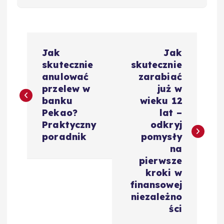
N
Jak
Jak
a
skutecznie
skutecznie
anulować
zarabiać
w
przelew w
już w
banku
wieku 12
i
Pekao?
lat –
Praktyczny
odkryj
g
poradnik
pomysły
na
a
pierwsze
kroki w
c
finansowej
niezależno
j
ści