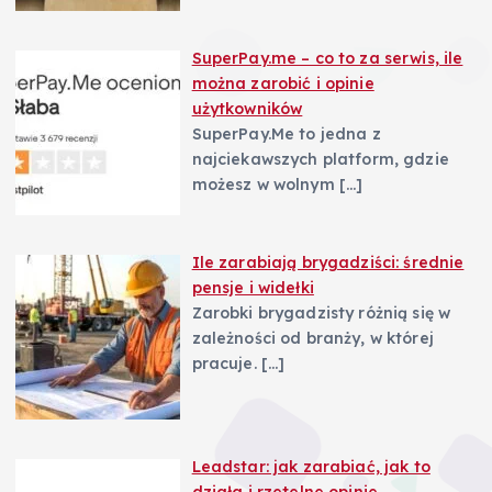
SuperPay.me – co to za serwis, ile
można zarobić i opinie
użytkowników
SuperPay.Me to jedna z
najciekawszych platform, gdzie
możesz w wolnym
[…]
Ile zarabiają brygadziści: średnie
pensje i widełki
Zarobki brygadzisty różnią się w
zależności od branży, w której
pracuje.
[…]
Leadstar: jak zarabiać, jak to
działa i rzetelne opinie