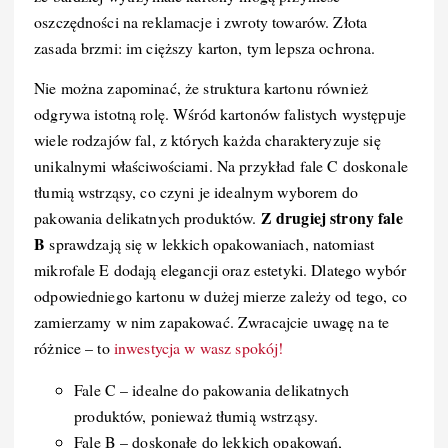
oszczędności na reklamacje i zwroty towarów. Złota
zasada brzmi: im cięższy karton, tym lepsza ochrona.
Nie można zapominać, że struktura kartonu również
odgrywa istotną rolę. Wśród kartonów falistych występuje
wiele rodzajów fal, z których każda charakteryzuje się
unikalnymi właściwościami. Na przykład fale C doskonale
tłumią wstrząsy, co czyni je idealnym wyborem do
Z drugiej strony fale
pakowania delikatnych produktów.
B
sprawdzają się w lekkich opakowaniach, natomiast
mikrofale E dodają elegancji oraz estetyki. Dlatego wybór
odpowiedniego kartonu w dużej mierze zależy od tego, co
zamierzamy w nim zapakować. Zwracajcie uwagę na te
różnice – to
inwestycja w wasz spokój!
Fale C – idealne do pakowania delikatnych
produktów, ponieważ tłumią wstrząsy.
Fale B – doskonałe do lekkich opakowań,