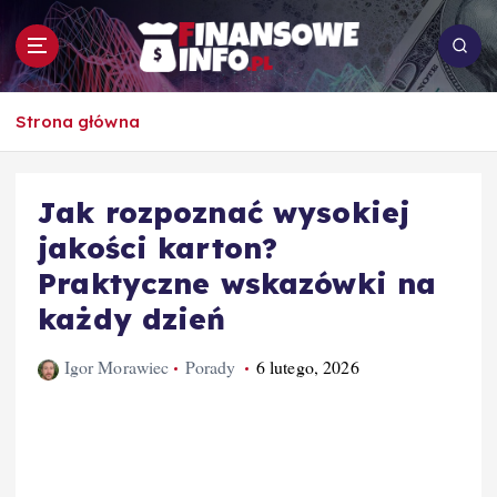
S
k
i
p
To i owo o rachunkowości, pracy, biznesie i
t
Strona główna
ekonomii
o
c
o
Jak rozpoznać wysokiej
n
jakości karton?
t
e
Praktyczne wskazówki na
n
każdy dzień
t
Igor Morawiec
Porady
6 lutego, 2026