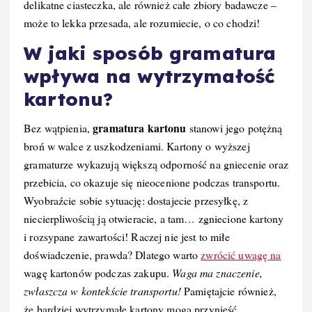
delikatne ciasteczka, ale również całe zbiory badawcze –
może to lekka przesada, ale rozumiecie, o co chodzi!
W jaki sposób gramatura
wpływa na wytrzymałość
kartonu?
gramatura kartonu
Bez wątpienia,
stanowi jego potężną
broń w walce z uszkodzeniami. Kartony o wyższej
gramaturze wykazują większą odporność na gniecenie oraz
przebicia, co okazuje się nieocenione podczas transportu.
Wyobraźcie sobie sytuację: dostajecie przesyłkę, z
niecierpliwością ją otwieracie, a tam… zgniecione kartony
i rozsypane zawartości! Raczej nie jest to miłe
doświadczenie, prawda? Dlatego warto
zwrócić uwagę na
wagę kartonów podczas zakupu.
Waga ma znaczenie,
zwłaszcza w kontekście transportu!
Pamiętajcie również,
że bardziej wytrzymałe kartony mogą przynieść