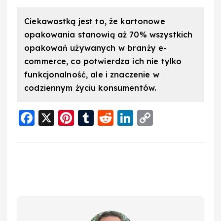
Ciekawostką jest to, że kartonowe
opakowania stanowią aż 70% wszystkich
opakowań używanych w branży e-
commerce, co potwierdza ich nie tylko
funkcjonalność, ale i znaczenie w
codziennym życiu konsumentów.
F
X
Pi
T
R
Li
C
a
nt
u
e
n
o
c
er
m
d
k
p
e
e
bl
di
e
y
b
st
r
t
d
Li
o
I
n
o
n
k