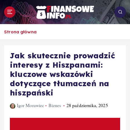
S
k
i
p
To i owo o rachunkowości, pracy, biznesie i
t
Strona główna
ekonomii
o
c
o
Jak skutecznie prowadzić
n
interesy z Hiszpanami:
t
e
kluczowe wskazówki
n
dotyczące tłumaczeń na
t
hiszpański
Igor Morawiec
Biznes
28 października, 2025