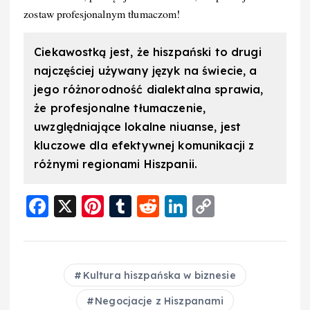
zostaw profesjonalnym tłumaczom!
Ciekawostką jest, że hiszpański to drugi
najczęściej używany język na świecie, a
jego różnorodność dialektalna sprawia,
że profesjonalne tłumaczenie,
uwzględniające lokalne niuanse, jest
kluczowe dla efektywnej komunikacji z
różnymi regionami Hiszpanii.
F
X
Pi
T
R
Li
C
a
nt
u
e
n
o
c
er
m
d
k
p
e
e
bl
di
e
y
Kultura hiszpańska w biznesie
b
st
r
t
d
Li
Negocjacje z Hiszpanami