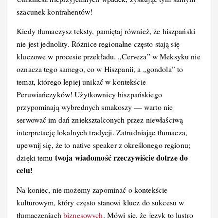
szacunek kontrahentów!
Kiedy tłumaczysz teksty, pamiętaj również, że hiszpański
nie jest jednolity. Różnice regionalne często stają się
kluczowe w procesie przekładu. „Cerveza” w Meksyku nie
oznacza tego samego, co w Hiszpanii, a „gondola” to
temat, którego lepiej unikać w kontekście
Peruwiańczyków! Użytkownicy hiszpańskiego
przypominają wybrednych smakoszy — warto nie
serwować im dań zniekształconych przez niewłaściwą
interpretację lokalnych tradycji. Zatrudniając tłumacza,
upewnij się, że to native speaker z określonego regionu;
twoja wiadomość rzeczywiście dotrze do
dzięki temu
celu!
Na koniec, nie możemy zapominać o kontekście
kulturowym, który często stanowi klucz do sukcesu w
tłumaczeniach
biznesowych
. Mówi się, że język to lustro