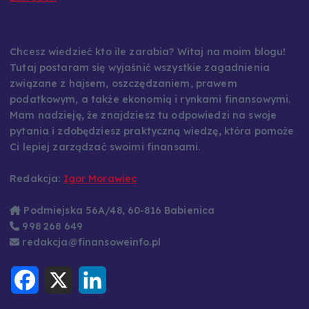
Chcesz wiedzieć kto ile zarabia? Witaj na moim blogu!
Tutaj postaram się wyjaśnić wszystkie zagadnienia
związane z hajsem, oszczędzaniem, prawem
podatkowym, a także ekonomią i rynkami finansowymi.
Mam nadzieję, że znajdziesz tu odpowiedzi na swoje
pytania i zdobędziesz praktyczną wiedzę, która pomoże
Ci lepiej zarządzać swoimi finansami.
Redakcja:
Igor Morawiec
Podmiejska 56A/48, 60-816 Babienica
998 268 649
redakcja@finansoweinfo.pl
F
X
L
a
i
c
n
e
k