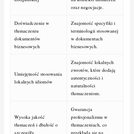
oraz negocjacje.
Doświadczenie w
Znajomość specyfiki i
tłumaczeniu
terminologii stosowanej
dokumentów
w dokumentach
biznesowych
biznesowych.
Znajomość lokalnych
zwrotów, które dodają
Umiejętność stosowania
autentyczności i
lokalnych idiomów
naturalności
tłumaczeniom.
Gwarancja
Wysoka jakość
profesjonalizmu w
tłumaczeń i dbałość o
tłumaczeniach, co
szczegóły
przekłada się na