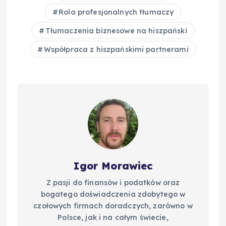
o
I
n
Rola profesjonalnych tłumaczy
o
n
k
Tłumaczenia biznesowe na hiszpański
k
Współpraca z hiszpańskimi partnerami
Igor Morawiec
Z pasji do finansów i podatków oraz
bogatego doświadczenia zdobytego w
czołowych firmach doradczych, zarówno w
Polsce, jak i na całym świecie,