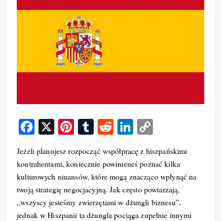
F
X
Pi
T
R
Li
C
a
nt
u
e
n
o
Jeżeli planujesz rozpocząć współpracę z hiszpańskimi
c
er
m
d
k
p
kontrahentami, koniecznie powinieneś poznać kilka
e
e
bl
di
e
y
kulturowych niuansów, które mogą znacząco wpłynąć na
b
st
r
t
d
Li
twoją strategię negocjacyjną. Jak często powtarzają,
o
I
n
„wszyscy jesteśmy zwierzętami w dżungli biznesu”,
jednak w Hiszpanii ta dżungla pociąga zupełnie innymi