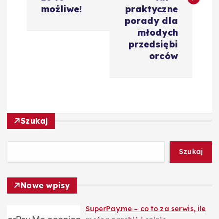
i
możliwe!
praktyczne
g
porady dla
młodych
a
przedsiębi
orców
c
j
a
Szukaj
w
Szukaj
p
Nowe wpisy
i
SuperPay.me – co to za serwis, ile
s