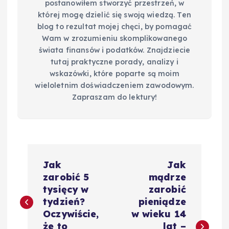
postanowiłem stworzyć przestrzeń, w
której mogę dzielić się swoją wiedzą. Ten
blog to rezultat mojej chęci, by pomagać
Wam w zrozumieniu skomplikowanego
świata finansów i podatków. Znajdziecie
tutaj praktyczne porady, analizy i
wskazówki, które poparte są moim
wieloletnim doświadczeniem zawodowym.
Zapraszam do lektury!
N
Jak
Jak
a
zarobić 5
mądrze
tysięcy w
zarobić
w
tydzień?
pieniądze
Oczywiście,
w wieku 14
że to
lat –