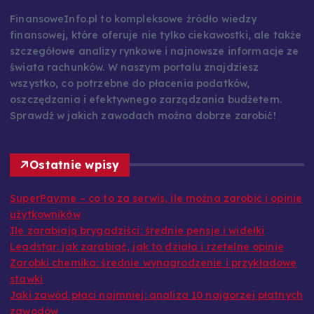
FinansoweInfo.pl to kompleksowe źródło wiedzy
finansowej, które oferuje nie tylko ciekawostki, ale także
szczegółowe analizy rynkowe i najnowsze informacje ze
świata rachunków. W naszym portalu znajdziesz
wszystko, co potrzebne do płacenia podatków,
oszczędzania i efektywnego zarządzania budżetem.
Sprawdź w jakich zawodach można dobrze zarobić!
Ostatnie wpisy
SuperPay.me – co to za serwis, ile można zarobić i opinie
użytkowników
Ile zarabiają brygadziści: średnie pensje i widełki
Leadstar: jak zarabiać, jak to działa i rzetelne opinie
Zarobki chemika: średnie wynagrodzenie i przykładowe
stawki
Jaki zawód płaci najmniej: analiza 10 najgorzej płatnych
zawodów