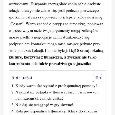
o
n
k
wartościami. Hiszpanie szczególnie cenią sobie osobiste
k
relacje, dlatego nie zdziw się, jeśli podczas pierwszego
spotkania usłyszysz opowieści o ich psie, który nosi imię
„Cesarz”. Warto zadbać o przyjazną atmosferę, ponieważ
w przeciwnym razie twoje argumenty mogą zniknąć w
morzu paelli, a negocjacje zamiast zakończyć się
podpisaniem kontraktu mogą mieć miejsce jedynie przy
Szanuj lokalną
stole podczas kolacji. I to nie byle jakiej!
kulturę, korzystaj z tłumaczeń, a zyskasz nie tylko
kontrahenta, ale także prawdziwego sojusznika.
Spis treści
Kiedy warto skorzystać z profesjonalnej pomocy?
Najczęstsze pułapki w tłumaczeniach biznesowych
na hiszpański: Jak ich unikać
Nie daj się wciągnąć w gry słowne!
Rola profesjonalnych tłumaczy: Klucz do sukcesu