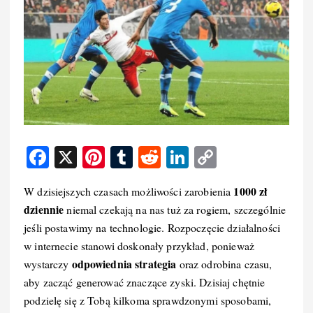
F
X
Pi
T
R
Li
C
a
nt
u
e
n
o
1000 zł
W dzisiejszych czasach możliwości zarobienia
c
er
m
d
k
p
dziennie
niemal czekają na nas tuż za rogiem, szczególnie
e
e
bl
di
e
y
jeśli postawimy na technologie. Rozpoczęcie działalności
b
st
r
t
d
Li
w internecie stanowi doskonały przykład, ponieważ
o
I
n
odpowiednia strategia
wystarczy
oraz odrobina czasu,
aby zacząć generować znaczące zyski. Dzisiaj chętnie
o
n
k
podzielę się z Tobą kilkoma sprawdzonymi sposobami,