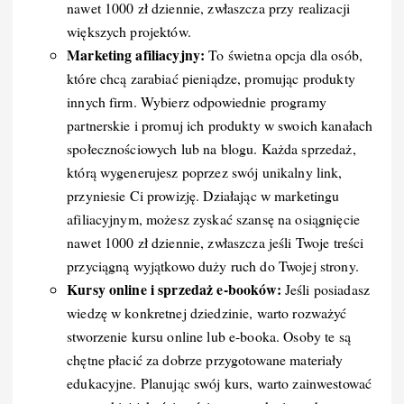
nawet 1000 zł dziennie, zwłaszcza przy realizacji
większych projektów.
Marketing afiliacyjny:
To świetna opcja dla osób,
które chcą zarabiać pieniądze, promując produkty
innych firm. Wybierz odpowiednie programy
partnerskie i promuj ich produkty w swoich kanałach
społecznościowych lub na blogu. Każda sprzedaż,
którą wygenerujesz poprzez swój unikalny link,
przyniesie Ci prowizję. Działając w marketingu
afiliacyjnym, możesz zyskać szansę na osiągnięcie
nawet 1000 zł dziennie, zwłaszcza jeśli Twoje treści
przyciągną wyjątkowo duży ruch do Twojej strony.
Kursy online i sprzedaż e-booków:
Jeśli posiadasz
wiedzę w konkretnej dziedzinie, warto rozważyć
stworzenie kursu online lub e-booka. Osoby te są
chętne płacić za dobrze przygotowane materiały
edukacyjne. Planując swój kurs, warto zainwestować