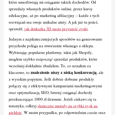
k
które umożliwiają mi osiąganie takich dochodów. Od
sprzedaży własnych produktów online, przez kursy
edukacyjne, aż po marketing afiliacyjny – każde z tych
rozwiązań ma swoje unikalne atuty. A jak już tu jesteś,
sprawdź,
jak drukarka 3D może przynieść zyski
.
Jednym z najskuteczniejszych sposobów na generowanie
przychodu polega na stworzeniu własnego e-sklepu.
Wybierając popularne platformy, takie jak Shopify,
mogłem szybko rozpocząć sprzedaż produktów, które
wcześniej dokładnie zbadałem. To, co uznałem za
znalezienie niszy z niską konkurencją
kluczowe, to
, ale
z wysokim popytem. Jeśli dobrze dobrane produkty
połączy się z efektywnymi kampaniami marketingowymi
oraz optymalizacją SEO, łatwiej osiągnąć dochody
przekraczające 1000 zł dziennie. Jeżeli ciekawi cię ta
tematyka, odkryj
skuteczne metody na szybki zysk na
giełdzie
. W moim przypadku, po odpowiednim czasie oraz