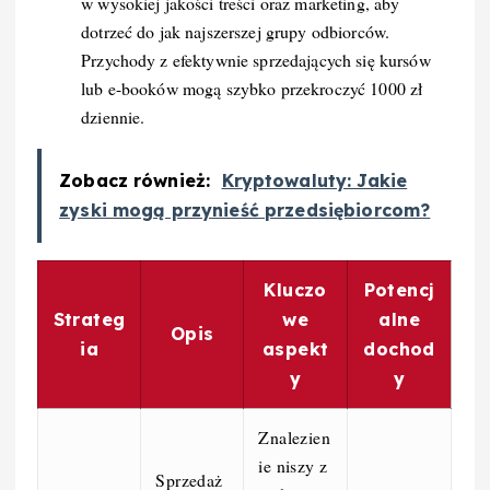
w wysokiej jakości treści oraz marketing, aby
dotrzeć do jak najszerszej grupy odbiorców.
Przychody z efektywnie sprzedających się kursów
lub e-booków mogą szybko przekroczyć 1000 zł
dziennie.
Zobacz również:
Kryptowaluty: Jakie
zyski mogą przynieść przedsiębiorcom?
Kluczo
Potencj
Strateg
we
alne
Opis
ia
aspekt
dochod
y
y
Znalezien
ie niszy z
Sprzedaż