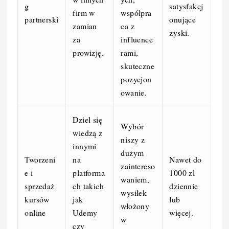
g
satysfakcj
firm w
współpra
partnerski
onujące
zamian
ca z
zyski.
za
influence
prowizję.
rami,
skuteczne
pozycjon
owanie.
Dziel się
Wybór
wiedzą z
niszy z
innymi
dużym
Tworzeni
na
Nawet do
zaintereso
e i
platforma
1000 zł
waniem,
sprzedaż
ch takich
dziennie
wysiłek
kursów
jak
lub
włożony
online
Udemy
więcej.
w
czy