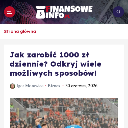
S
k
i
p
To i owo o rachunkowości, pracy, biznesie i
t
Strona główna
ekonomii
o
c
o
Jak zarobić 1000 zł
n
dziennie? Odkryj wiele
t
e
możliwych sposobów!
n
t
Igor Morawiec
Biznes
30 czerwca, 2026