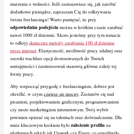
marzenia o wolności. Jeśli zastanawiasz się, jak zarobić
dodatkowe pieniądze, zapraszam Cię do odkrywania
świata freelancingu! Warto pamiętać, że przy
odpowiednim podejściu
można w krótkim czasie zarabiać
nawet 1000 zł dziennie. Skoro jesteśmy przy tym temacie
to odkryj
skuteczne metody zarabiania 100 zł dziennie
przez internet
. Elastyczność, możliwość pracy zdalnej oraz
szeroki wachlarz opcji dostosowanych do Twoich
umiejętności i zainteresowań stanowią główne zalety tej
formy pracy.
Aby rozpocząć przygodę z freelancingiem, dobrze jest
określić, w czym
czujesz się mocny
. Zastanów się nad
pisaniem, projektowaniem graficznym, programowaniem
czy może marketingiem internetowym. Twój wybór
powinien opierać się na talentach oraz doświadczeniu. Dla
założenie profilu
mnie kluczowym krokiem było
na
platformach takich jak Upwork czy Fiverr, co umożliwiło