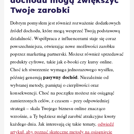
dochodu mogą zwiększyć
Twoje zarobki
Dobrym pomysłem jest również rozważenie dodatkowych
źródeł dochodu, które mogą wesprzeć Twoją podstawową
działalność. Współpraca z influencerami staje się coraz
powszechniejsza, otwierając nowe możliwości zarobku
poprzez marketing partnerski. Możesz również sprzedawać
produkty cyfrowe, takie jak e-booki czy kursy online.
Choć ich stworzenie wymaga jednorazowego wysiłku,
pasywny dochód
później generują
. Niezależnie od
wybranej metody, pamiętaj o cierpliwości oraz
konsekwencji. Choć na początku możesz nie osiągnąć
zamierzonych celów, z czasem – przy odpowiedniej
strategii – skala Twojego biznesu online znacząco
wzrośnie, a Ty będziesz mógł zarobić atrakcyjne kwoty
każdego dnia. Jak interesują cię takie tematy,
odwiedź
artykuł, aby poznać skuteczne metody na osiągnięcie