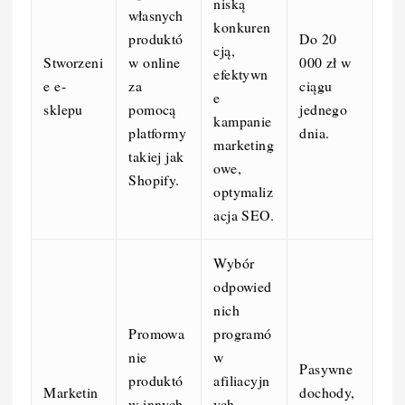
niską
własnych
konkuren
produktó
Do 20
cją,
Stworzeni
w online
000 zł w
efektywn
e e-
za
ciągu
e
sklepu
pomocą
jednego
kampanie
platformy
dnia.
marketing
takiej jak
owe,
Shopify.
optymaliz
acja SEO.
Wybór
odpowied
nich
Promowa
programó
nie
w
Pasywne
produktó
afiliacyjn
Marketin
dochody,
w innych
ych,