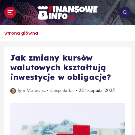
S
k
i
p
To i owo o rachunkowości, pracy, biznesie i
t
Strona główna
ekonomii
o
c
o
Jak zmiany kursów
n
walutowych kształtują
t
e
inwestycje w obligacje?
n
t
Igor Morawiec
Gospodarka
22 listopada, 2025