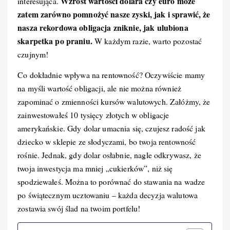
Wzrost wartości dolara czy euro może
interesująca.
zatem zarówno pomnożyć nasze zyski, jak i sprawić, że
nasza rekordowa obligacja zniknie, jak ulubiona
skarpetka po praniu.
W każdym razie, warto pozostać
czujnym!
Co dokładnie wpływa na rentowność? Oczywiście mamy
na myśli wartość obligacji, ale nie można również
zapominać o zmienności kursów walutowych. Załóżmy, że
zainwestowałeś 10 tysięcy złotych w obligacje
amerykańskie. Gdy dolar umacnia się, czujesz radość jak
dziecko w sklepie ze słodyczami, bo twoja rentowność
rośnie. Jednak, gdy dolar osłabnie, nagle odkrywasz, że
twoja inwestycja ma mniej „cukierków”, niż się
spodziewałeś. Można to porównać do stawania na wadze
po świątecznym ucztowaniu – każda decyzja walutowa
zostawia swój ślad na twoim portfelu!