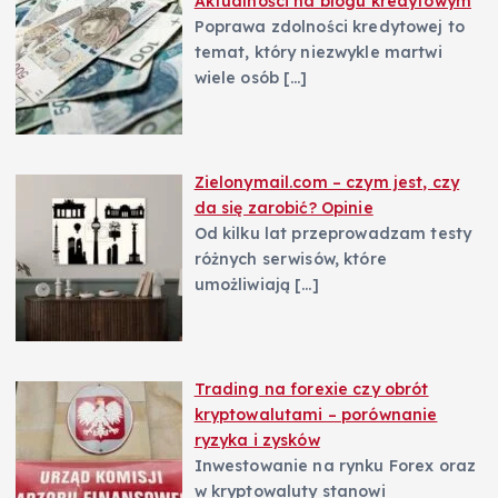
Aktualności na blogu kredytowym
Poprawa zdolności kredytowej to
temat, który niezwykle martwi
wiele osób
[…]
Zielonymail.com – czym jest, czy
da się zarobić? Opinie
Od kilku lat przeprowadzam testy
różnych serwisów, które
umożliwiają
[…]
Trading na forexie czy obrót
kryptowalutami – porównanie
ryzyka i zysków
Inwestowanie na rynku Forex oraz
w kryptowaluty stanowi