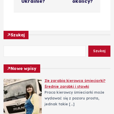
Ukrainie?
okolicy?
g
a
c
Szukaj
j
Szukaj
a
Nowe wpisy
w
Ile zarabia kierowca śmieciarki?
p
Średnie zarobki i stawki
Praca kierowcy śmieciarki może
i
wydawać się z pozoru prosta,
jednak takie
[…]
s