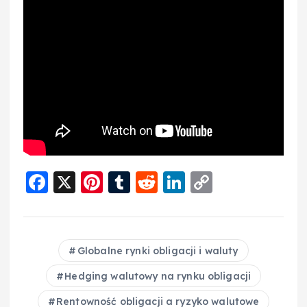
F
X
Pi
T
R
Li
C
a
nt
u
e
n
o
c
er
m
d
k
p
e
e
bl
di
e
y
Globalne rynki obligacji i waluty
b
st
r
t
d
Li
Hedging walutowy na rynku obligacji
o
I
n
Rentowność obligacji a ryzyko walutowe