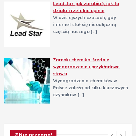
Leadstar: jak zarabiać, jak to
działa i rzetelne opinie
W dzisiejszych czasach, gdy
internet stał się nieodłączną
częścią naszego
[…]
Zarobki chemika: średnie
wynagrodzenie i przykładowe
stawki
Wynagrodzenia chemików w
Polsce zależą od kilku kluczowych
czynników.
[…]
Nie przegap!