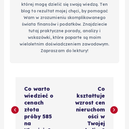
której mogę dzielić się swoją wiedzą. Ten
blog to rezultat mojej chęci, by pomagać
Wam w zrozumieniu skomplikowanego
świata finansów i podatków. Znajdziecie
tutaj praktyczne porady, analizy i
wskazówki, które poparte są moim
wieloletnim doświadczeniem zawodowym.
Zapraszam do lektury!
N
Co warto
Co
a
wiedzieć o
kształtuje
cenach
wzrost cen
w
złota
nieruchom
próby 585
ości w
i
na
Twojej