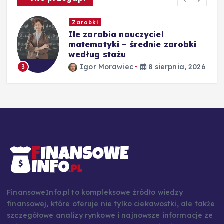
Zarobki
e
Ile zarabia nauczyciel
matematyki – średnie zarobki
według stażu
26
Igor Morawiec
8 sierpnia, 2026
3
FinansoweInfo.pl to kompleksowe źródło wiedzy
finansowej, które oferuje nie tylko ciekawostki, ale także
szczegółowe analizy rynkowe i najnowsze informacje ze