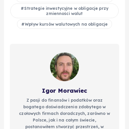
o
n
k
Strategie inwestycyjne w obligacje przy
k
zmienności walut
Wpływ kursów walutowych na obligacje
Igor Morawiec
Z pasji do finansów i podatków oraz
bogatego doświadczenia zdobytego w
czołowych firmach doradczych, zarówno w
Polsce, jak i na całym świecie,
postanowiłem stworzyć przestrzeń, w