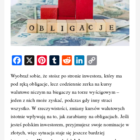
F
X
Pi
T
R
Li
C
a
nt
u
e
n
o
Wyobraź sobie, że stoisz po stronie inwestora, który ma
c
er
m
d
k
p
pod ręką obligacje, lecz codziennie zerka na kursy
e
e
bl
di
e
y
walutowe niczym na biegaczy na torze wyścigowym –
b
st
r
t
d
Li
jeden z nich może zyskać, podczas gdy inny straci
o
I
n
wszystko. W rzeczywistości, zmiany kursów walutowych
istotnie wpływają na to, jak zarabiamy na obligacjach. Jeśli
o
n
k
jesteś polskim inwestorem, przyjmujesz swoje nominacje w
k
złotych, więc sytuacja staje się jeszcze bardziej