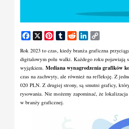
F
X
Pi
T
R
Li
C
a
nt
u
e
n
o
Rok 2023 to czas, kiedy branża graficzna przyciąg
c
er
m
d
k
p
digitalowym polu walki. Każdego roku pojawiają s
e
e
bl
di
e
y
Mediana wynagrodzenia grafików ko
wyjątkiem.
b
st
r
t
d
Li
czas na zachwyty, ale również na refleksję. Z jedn
o
I
n
020 PLN. Z drugiej strony, są smutni graficy, któr
o
n
k
rysowania. Nie możemy zapominać, że lokalizacja
k
w branży graficznej.