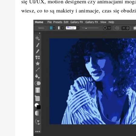
się UI/UX, motion designem czy animacjami mogą l
wiesz, co to są makiety i animacje, czas się obudzi