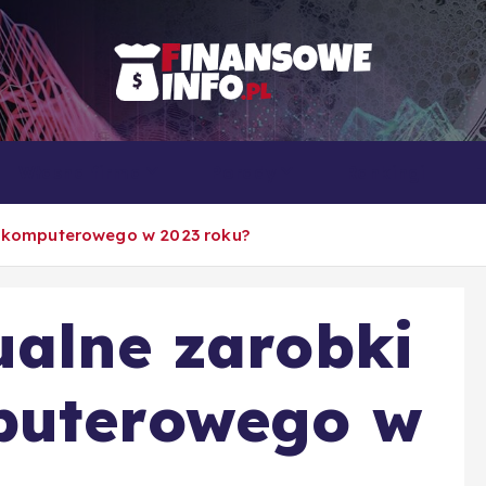
To i owo o rachunkowości, pracy, biznesie i ekonomii
Własna firma
Porady
Rankingi
ka komputerowego w 2023 roku?
ualne zarobki
puterowego w