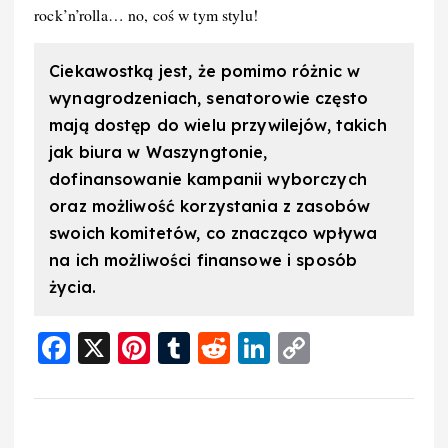
rock’n’rolla… no, coś w tym stylu!
Ciekawostką jest, że pomimo różnic w
wynagrodzeniach, senatorowie często
mają dostęp do wielu przywilejów, takich
jak biura w Waszyngtonie,
dofinansowanie kampanii wyborczych
oraz możliwość korzystania z zasobów
swoich komitetów, co znacząco wpływa
na ich możliwości finansowe i sposób
życia.
F
X
Pi
T
R
Li
C
a
nt
u
e
n
o
c
er
m
d
k
p
e
e
bl
di
e
y