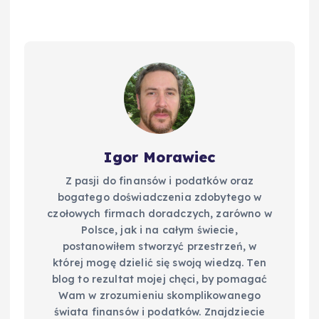
b
st
r
t
d
Li
o
I
n
o
n
k
k
Igor Morawiec
Z pasji do finansów i podatków oraz
bogatego doświadczenia zdobytego w
czołowych firmach doradczych, zarówno w
Polsce, jak i na całym świecie,
postanowiłem stworzyć przestrzeń, w
której mogę dzielić się swoją wiedzą. Ten
blog to rezultat mojej chęci, by pomagać
Wam w zrozumieniu skomplikowanego
świata finansów i podatków. Znajdziecie