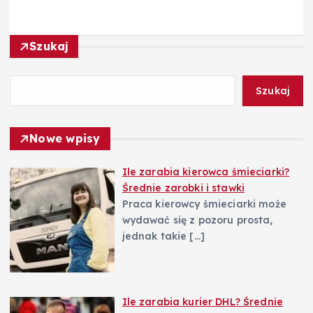
c
Szukaj
j
a
Szukaj
w
Nowe wpisy
p
Ile zarabia kierowca śmieciarki?
Średnie zarobki i stawki
i
Praca kierowcy śmieciarki może
wydawać się z pozoru prosta,
s
jednak takie
[…]
u
Ile zarabia kurier DHL? Średnie