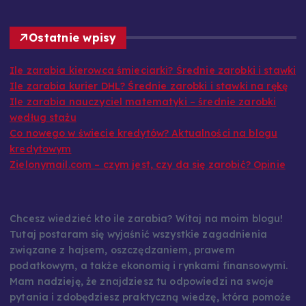
Sprawdź w jakich zawodach można dobrze zarobić!
Ostatnie wpisy
Ile zarabia kierowca śmieciarki? Średnie zarobki i stawki
Ile zarabia kurier DHL? Średnie zarobki i stawki na rękę
Ile zarabia nauczyciel matematyki – średnie zarobki
według stażu
Co nowego w świecie kredytów? Aktualności na blogu
kredytowym
Zielonymail.com – czym jest, czy da się zarobić? Opinie
Chcesz wiedzieć kto ile zarabia? Witaj na moim blogu!
Tutaj postaram się wyjaśnić wszystkie zagadnienia
związane z hajsem, oszczędzaniem, prawem
podatkowym, a także ekonomią i rynkami finansowymi.
Mam nadzieję, że znajdziesz tu odpowiedzi na swoje