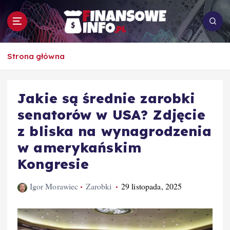
S
k
i
p
To i owo o rachunkowości, pracy, biznesie i
t
Strona główna
ekonomii
o
c
o
Jakie są średnie zarobki
n
senatorów w USA? Zdjęcie
t
e
z bliska na wynagrodzenia
n
w amerykańskim
t
Kongresie
Igor Morawiec
Zarobki
29 listopada, 2025