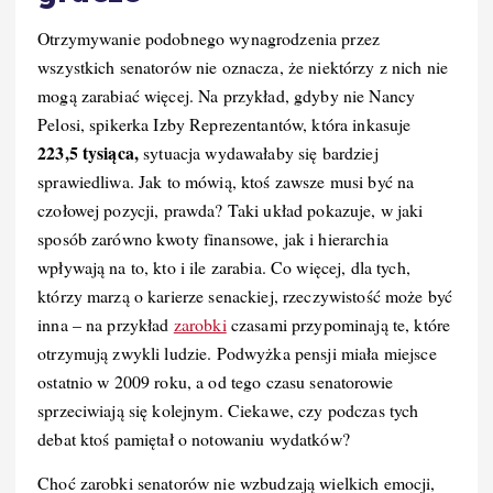
Otrzymywanie podobnego wynagrodzenia przez
wszystkich senatorów nie oznacza, że niektórzy z nich nie
mogą zarabiać więcej. Na przykład, gdyby nie Nancy
Pelosi, spikerka Izby Reprezentantów, która inkasuje
223,5 tysiąca,
sytuacja wydawałaby się bardziej
sprawiedliwa. Jak to mówią, ktoś zawsze musi być na
czołowej pozycji, prawda? Taki układ pokazuje, w jaki
sposób zarówno kwoty finansowe, jak i hierarchia
wpływają na to, kto i ile zarabia. Co więcej, dla tych,
którzy marzą o karierze senackiej, rzeczywistość może być
inna – na przykład
zarobki
czasami przypominają te, które
otrzymują zwykli ludzie. Podwyżka pensji miała miejsce
ostatnio w 2009 roku, a od tego czasu senatorowie
sprzeciwiają się kolejnym. Ciekawe, czy podczas tych
debat ktoś pamiętał o notowaniu wydatków?
Choć zarobki senatorów nie wzbudzają wielkich emocji,