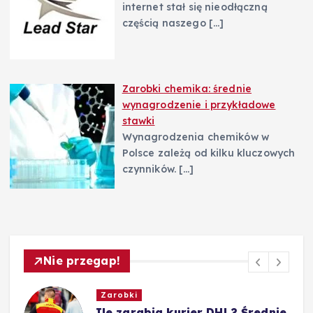
internet stał się nieodłączną
częścią naszego
[…]
Zarobki chemika: średnie
wynagrodzenie i przykładowe
stawki
Wynagrodzenia chemików w
Polsce zależą od kilku kluczowych
czynników.
[…]
Nie przegap!
Zarobki
e
Ile zarabia nauczyciel