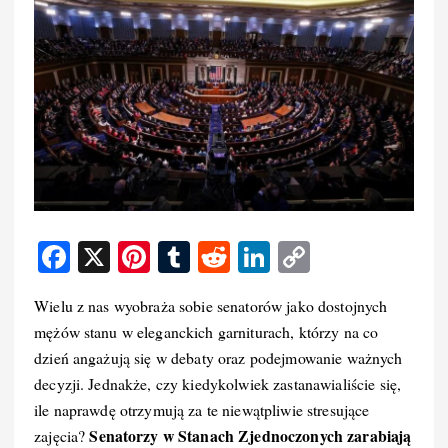
F
X
Pi
T
R
Li
C
a
nt
u
e
n
o
Wielu z nas wyobraża sobie senatorów jako dostojnych
c
er
m
d
k
p
mężów stanu w eleganckich garniturach, którzy na co
e
e
bl
di
e
y
dzień angażują się w debaty oraz podejmowanie ważnych
b
st
r
t
d
Li
decyzji. Jednakże, czy kiedykolwiek zastanawialiście się,
o
I
n
ile naprawdę otrzymują za te niewątpliwie stresujące
Senatorzy w Stanach Zjednoczonych zarabiają
zajęcia?