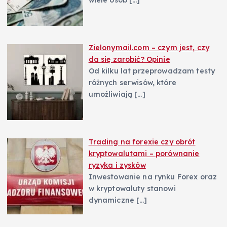
Zielonymail.com – czym jest, czy
da się zarobić? Opinie
Od kilku lat przeprowadzam testy
różnych serwisów, które
umożliwiają
[…]
Trading na forexie czy obrót
kryptowalutami – porównanie
ryzyka i zysków
Inwestowanie na rynku Forex oraz
w kryptowaluty stanowi
dynamiczne
[…]