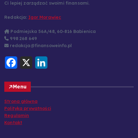
pytania i zdobędziesz praktyczną wiedzę, która pomoże
Ci lepiej zarządzać swoimi finansami.
Redakcja:
Igor Morawiec
Podmiejska 56A/48, 60-816 Babienica
998 268 649
redakcja@finansoweinfo.pl
F
X
L
a
i
c
n
e
k
b
e
o
d
Menu
o
I
k
n
Strona główna
Polityka prywatności
Regulamin
Kontakt