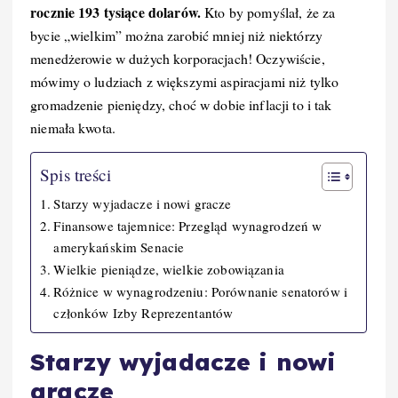
o
n
k
rocznie 193 tysiące dolarów.
Kto by pomyślał, że za
k
bycie „wielkim” można zarobić mniej niż niektórzy
menedżerowie w dużych korporacjach! Oczywiście,
mówimy o ludziach z większymi aspiracjami niż tylko
gromadzenie pieniędzy, choć w dobie inflacji to i tak
niemała kwota.
Spis treści
Starzy wyjadacze i nowi gracze
Finansowe tajemnice: Przegląd wynagrodzeń w
amerykańskim Senacie
Wielkie pieniądze, wielkie zobowiązania
Różnice w wynagrodzeniu: Porównanie senatorów i
członków Izby Reprezentantów
Starzy wyjadacze i nowi
gracze