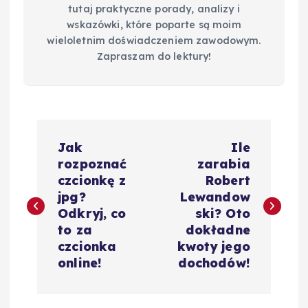
tutaj praktyczne porady, analizy i
wskazówki, które poparte są moim
wieloletnim doświadczeniem zawodowym.
Zapraszam do lektury!
N
Jak
Ile
a
rozpoznać
zarabia
czcionkę z
Robert
w
jpg?
Lewandow
Odkryj, co
ski? Oto
i
to za
dokładne
czcionka
kwoty jego
g
online!
dochodów!
a