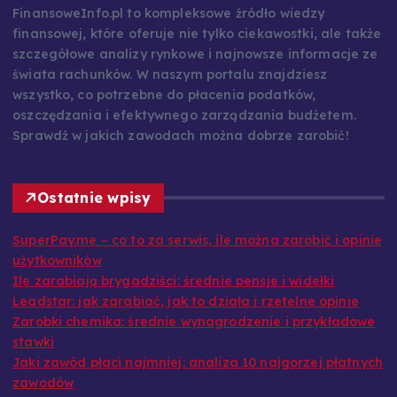
FinansoweInfo.pl to kompleksowe źródło wiedzy
finansowej, które oferuje nie tylko ciekawostki, ale także
szczegółowe analizy rynkowe i najnowsze informacje ze
świata rachunków. W naszym portalu znajdziesz
wszystko, co potrzebne do płacenia podatków,
oszczędzania i efektywnego zarządzania budżetem.
Sprawdź w jakich zawodach można dobrze zarobić!
Ostatnie wpisy
SuperPay.me – co to za serwis, ile można zarobić i opinie
użytkowników
Ile zarabiają brygadziści: średnie pensje i widełki
Leadstar: jak zarabiać, jak to działa i rzetelne opinie
Zarobki chemika: średnie wynagrodzenie i przykładowe
stawki
Jaki zawód płaci najmniej: analiza 10 najgorzej płatnych
zawodów