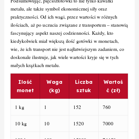
Podsumowując, pięciozłotówki to nie tylko kawałki
metalu, ale także symbol ekonomicznej siły oraz
praktyczności. Od ich wagi, przez wartości w różnych
ilościach, aż po uczucia związane z transportem – stanowią
fascynujący aspekt naszej codzienności. Każdy, kto
kiedykolwiek miał większą ilość gotówki w monetach,
wie, że ich transport nie jest najłatwiejszym zadaniem, co
doskonale ilustruje, jak wiele wartości kryje się w tych
małych krążkach metalu.
Ilość
Waga
Liczba
Wartoś
monet
(kg)
sztuk
ć (zł)
1 kg
1
152
760
10 kg
10
1520
7000