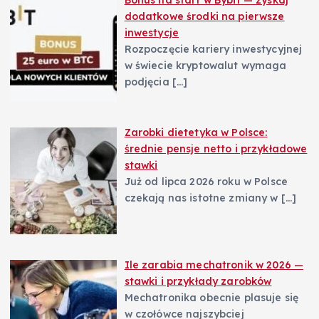
Bonus na start w Bybit — zyskaj
dodatkowe środki na pierwsze
inwestycje
Rozpoczęcie kariery inwestycyjnej
w świecie kryptowalut wymaga
podjęcia
[…]
Zarobki dietetyka w Polsce:
średnie pensje netto i przykładowe
stawki
Już od lipca 2026 roku w Polsce
czekają nas istotne zmiany w
[…]
Ile zarabia mechatronik w 2026 —
stawki i przykłady zarobków
Mechatronika obecnie plasuje się
w czołówce najszybciej