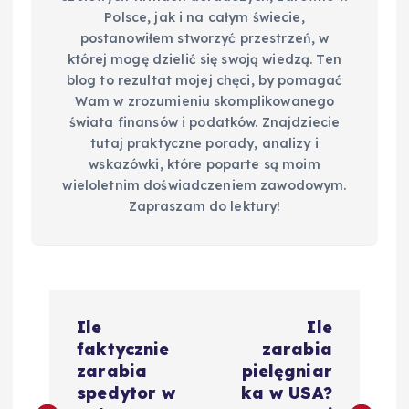
Polsce, jak i na całym świecie,
postanowiłem stworzyć przestrzeń, w
której mogę dzielić się swoją wiedzą. Ten
blog to rezultat mojej chęci, by pomagać
Wam w zrozumieniu skomplikowanego
świata finansów i podatków. Znajdziecie
tutaj praktyczne porady, analizy i
wskazówki, które poparte są moim
wieloletnim doświadczeniem zawodowym.
Zapraszam do lektury!
N
Ile
Ile
a
faktycznie
zarabia
zarabia
pielęgniar
w
spedytor w
ka w USA?