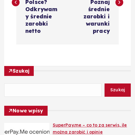
Polsce?
Poznaj
i
Odkrywam
średnie
y średnie
zarobki i
g
zarobki
warunki
netto
pracy
a
c
j
Szukaj
a
Szukaj
w
Nowe wpisy
p
SuperPay.me – co to za serwis, ile
i
można zarobić i opinie