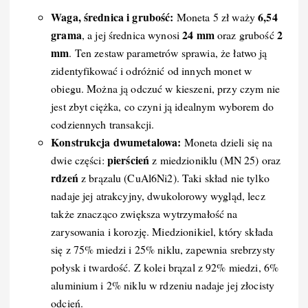
Waga, średnica i grubość:
6,54
Moneta 5 zł waży
grama
24 mm
2
, a jej średnica wynosi
oraz grubość
mm
. Ten zestaw parametrów sprawia, że łatwo ją
zidentyfikować i odróżnić od innych monet w
obiegu. Można ją odczuć w kieszeni, przy czym nie
jest zbyt ciężka, co czyni ją idealnym wyborem do
codziennych transakcji.
Konstrukcja dwumetalowa:
Moneta dzieli się na
pierścień
dwie części:
z miedzioniklu (MN 25) oraz
rdzeń
z brązalu (CuAl6Ni2). Taki skład nie tylko
nadaje jej atrakcyjny, dwukolorowy wygląd, lecz
także znacząco zwiększa wytrzymałość na
zarysowania i korozję. Miedzionikiel, który składa
się z 75% miedzi i 25% niklu, zapewnia srebrzysty
połysk i twardość. Z kolei brązal z 92% miedzi, 6%
aluminium i 2% niklu w rdzeniu nadaje jej złocisty
odcień.