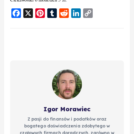
F
X
Pi
T
R
Li
C
a
nt
u
e
n
o
c
er
m
d
k
p
e
e
bl
di
e
y
b
st
r
t
d
Li
o
I
n
o
n
k
k
Igor Morawiec
Z pasji do finansów i podatków oraz
bogatego doświadczenia zdobytego w
czołowych firmach doradczych, zarówno w