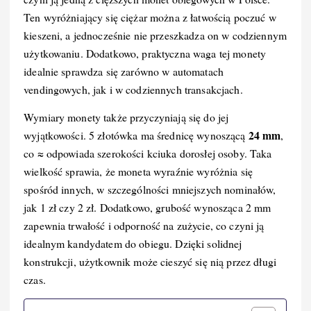
o
I
n
Ten wyróżniający się ciężar można z łatwością poczuć w
kieszeni, a jednocześnie nie przeszkadza on w codziennym
o
n
k
użytkowaniu. Dodatkowo, praktyczna waga tej monety
k
idealnie sprawdza się zarówno w automatach
vendingowych, jak i w codziennych transakcjach.
Wymiary monety także przyczyniają się do jej
24 mm
wyjątkowości. 5 złotówka ma średnicę wynoszącą
,
co ≈ odpowiada szerokości kciuka dorosłej osoby. Taka
wielkość sprawia, że moneta wyraźnie wyróżnia się
spośród innych, w szczególności mniejszych nominałów,
jak 1 zł czy 2 zł. Dodatkowo, grubość wynosząca 2 mm
zapewnia trwałość i odporność na zużycie, co czyni ją
idealnym kandydatem do obiegu. Dzięki solidnej
konstrukcji, użytkownik może cieszyć się nią przez długi
czas.