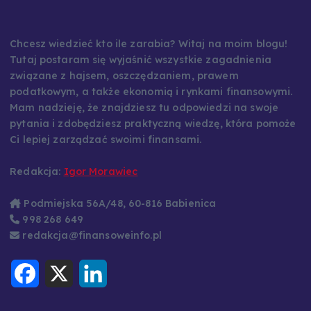
Chcesz wiedzieć kto ile zarabia? Witaj na moim blogu!
Tutaj postaram się wyjaśnić wszystkie zagadnienia
związane z hajsem, oszczędzaniem, prawem
podatkowym, a także ekonomią i rynkami finansowymi.
Mam nadzieję, że znajdziesz tu odpowiedzi na swoje
pytania i zdobędziesz praktyczną wiedzę, która pomoże
Ci lepiej zarządzać swoimi finansami.
Redakcja:
Igor Morawiec
Podmiejska 56A/48, 60-816 Babienica
998 268 649
redakcja@finansoweinfo.pl
F
X
L
a
i
c
n
e
k
b
e