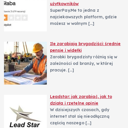
użytkowników
s
SuperPay.Me to jedna z
najciekawszych platform, gdzie
u
możesz w wolnym
[…]
Ile zarabiają brygadziści: średnie
pensje i widełki
Zarobki brygadzisty różnią się w
zależności od branży, w której
pracuje.
[…]
Leadstar: jak zarabiać, jak to
działa i rzetelne opinie
W dzisiejszych czasach, gdy
internet stał się nieodłączną
częścią naszego
[…]