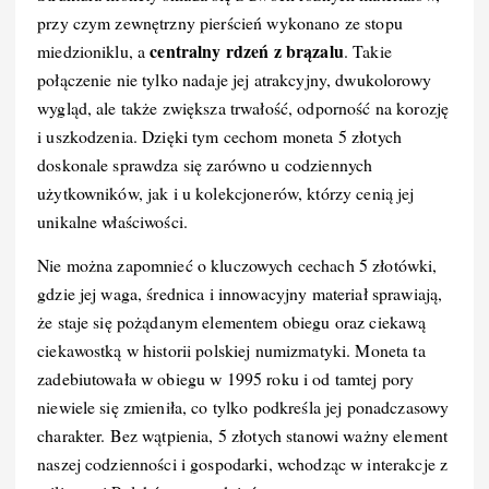
przy czym zewnętrzny pierścień wykonano ze stopu
centralny rdzeń z brązalu
miedzioniklu, a
. Takie
połączenie nie tylko nadaje jej atrakcyjny, dwukolorowy
wygląd, ale także zwiększa trwałość, odporność na korozję
i uszkodzenia. Dzięki tym cechom moneta 5 złotych
doskonale sprawdza się zarówno u codziennych
użytkowników, jak i u kolekcjonerów, którzy cenią jej
unikalne właściwości.
Nie można zapomnieć o kluczowych cechach 5 złotówki,
gdzie jej waga, średnica i innowacyjny materiał sprawiają,
że staje się pożądanym elementem obiegu oraz ciekawą
ciekawostką w historii polskiej numizmatyki. Moneta ta
zadebiutowała w obiegu w 1995 roku i od tamtej pory
niewiele się zmieniła, co tylko podkreśla jej ponadczasowy
charakter. Bez wątpienia, 5 złotych stanowi ważny element
naszej codzienności i gospodarki, wchodząc w interakcje z