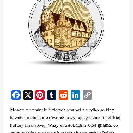
F
X
Pi
T
R
Li
C
a
nt
u
e
n
o
Moneta o nominale 5 złotych stanowi nie tylko solidny
c
er
m
d
k
p
kawałek metalu, ale również fascynujący element polskiej
e
e
bl
di
e
y
6,54 grama
kultury finansowej. Waży ona dokładnie
, co
b
st
r
t
d
Li
czyni ją jedną z cięższych monet obiegowych w Polsce.