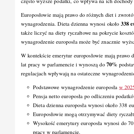
często wyższe podatki, co wpływa na ich dochody '
Europosłowie mają prawo do różnych diet i zwrotó
338 e
wynagrodzenia. Dieta dzienna wynosi około
także liczyć na diety ryczałtowe na pokrycie koszt
wynagrodzenie europosła może być znacznie wyżs
W kontekście emerytur europosłowie mają prawo do
70%
lat pracy w parlamencie i wynoszą do
podst
regulacjach wpływają na ostateczne wynagrodzenie
Podstawowe wynagrodzenie europosła
w 202
Pensja netto europosła po odliczeniu podatk
Dieta dzienna europosła wynosi około 338 eu
Europosłowie mogą otrzymywać diety ryczałt
Wysokość emerytury europosła wynosi do 70
pracy w parlamencie.