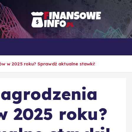
To i owo o rachunkowości, pracy, biznesie i ekonomii
Własna firma
Porady
Rankingi
ów w 2025 roku? Sprawdź aktualne stawki!
nagrodzenia
w 2025 roku?