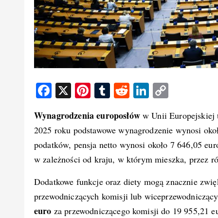
F
X
Pi
T
R
Li
C
a
nt
u
e
n
o
Wynagrodzenia europosłów
w Unii Europejskiej 
c
er
m
d
k
p
2025 roku podstawowe wynagrodzenie wynosi oko
e
e
bl
di
e
y
podatków, pensja netto wynosi około 7 646,05 euro
b
st
r
t
d
Li
w zależności od kraju, w którym mieszka, przez r
o
I
n
o
n
k
Dodatkowe funkcje oraz diety mogą znacznie zwię
k
przewodniczących komisji lub wiceprzewodnicząc
euro
za przewodniczącego komisji do 19 955,21 e