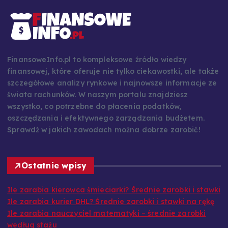
FinansoweInfo.pl to kompleksowe źródło wiedzy
finansowej, które oferuje nie tylko ciekawostki, ale także
szczegółowe analizy rynkowe i najnowsze informacje ze
świata rachunków. W naszym portalu znajdziesz
wszystko, co potrzebne do płacenia podatków,
oszczędzania i efektywnego zarządzania budżetem.
Sprawdź w jakich zawodach można dobrze zarobić!
Ostatnie wpisy
Ile zarabia kierowca śmieciarki? Średnie zarobki i stawki
Ile zarabia kurier DHL? Średnie zarobki i stawki na rękę
Ile zarabia nauczyciel matematyki – średnie zarobki