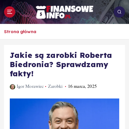
S
k
i
p
To i owo o rachunkowości, pracy, biznesie i
t
Strona główna
ekonomii
o
c
o
Jakie są zarobki Roberta
n
Biedronia? Sprawdzamy
t
e
fakty!
n
t
Igor Morawiec
Zarobki
16 marca, 2025