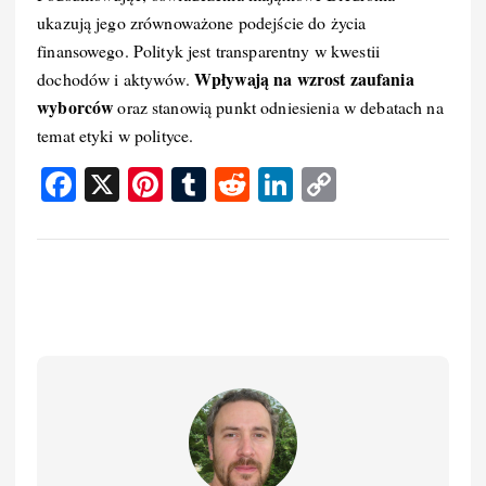
ukazują jego zrównoważone podejście do życia
finansowego. Polityk jest transparentny w kwestii
Wpływają na wzrost zaufania
dochodów i aktywów.
wyborców
oraz stanowią punkt odniesienia w debatach na
temat etyki w polityce.
F
X
Pi
T
R
Li
C
a
nt
u
e
n
o
c
er
m
d
k
p
e
e
bl
di
e
y
b
st
r
t
d
Li
o
I
n
o
n
k
k