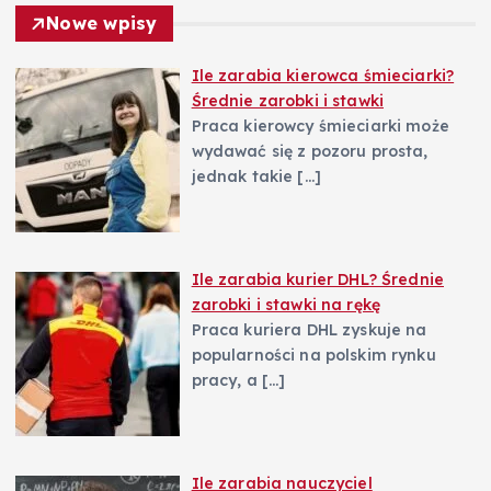
w
Nowe wpisy
p
Ile zarabia kierowca śmieciarki?
Średnie zarobki i stawki
i
Praca kierowcy śmieciarki może
wydawać się z pozoru prosta,
s
jednak takie
[…]
u
Ile zarabia kurier DHL? Średnie
zarobki i stawki na rękę
Praca kuriera DHL zyskuje na
popularności na polskim rynku
pracy, a
[…]
Ile zarabia nauczyciel