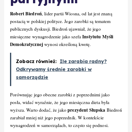
Robert Biedroń
, lider partii Wiosna, od lat jest znaną
postacią w polskiej polityce. Jego zarobki są tematem
publicznych dyskusji. Biedroń ujawniał, że jego
Instytutu Myśli
miesięczne wynagrodzenie jako szefa
Demokratycznej
wynosi określoną kwotę.
Zobacz również:
Ile zarabia radny?
Odkrywamy średnie zarobki w
samorządzie
Porównując jego obecne zarobki z poprzednimi jako
posła, widać wyraźnie, że jego miesięczna dieta była
prezydent Słupska
wyższa. Warto dodać, że jako
Biedroń
zarabiał mniej niż jego poprzednik. W kontekście
wynagrodzeń w samorządach, to często się podnosi.