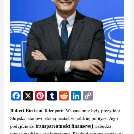
F
X
Pi
T
R
Li
C
a
nt
u
e
n
o
Robert Biedroń
, lider partii Wiosna oraz były prezydent
c
er
m
d
k
p
Słupska, stanowi istotną postać w polskiej polityce. Jego
e
e
bl
di
e
y
transparentności finansowej
podejście do
wzbudza
b
st
r
t
d
Li
uwagę mediów i społeczeństwa. Biedroń zawsze stawiał na