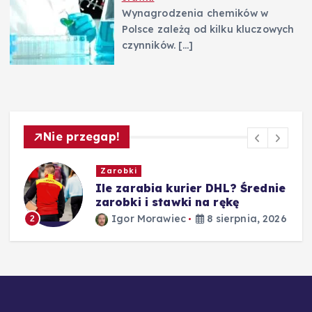
Wynagrodzenia chemików w
Polsce zależą od kilku kluczowych
czynników.
[…]
Nie przegap!
Zarobki
e
Ile zarabia nauczyciel
matematyki – średnie zarobki
według stażu
26
Igor Morawiec
8 sierpnia, 2026
3