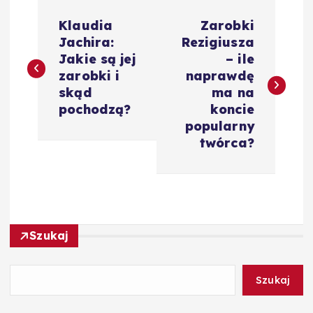
N
Klaudia
Zarobki
a
Jachira:
Rezigiusza
Jakie są jej
– ile
w
zarobki i
naprawdę
skąd
ma na
i
pochodzą?
koncie
popularny
g
twórca?
a
c
Szukaj
j
a
Szukaj