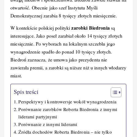
o
I
n
otwartość. Obecnie jako szef Instytutu Myśli
Demokratycznej zarabia 8 tysięcy złotych miesięcznie.
o
n
k
k
zarobki Biedronia
W kontekście polskiej polityki
są
interesujące. Jako poseł zarabiał około 14 tysięcy złotych
miesięcznie. Po wyborach na lokalnym szczeblu jego
wynagrodzenie spadło do ponad 10 tysięcy złotych.
Biedroń zaznacza, że umowa jako prezydenta nie
zawierała premii, a zarobki są niższe niż u innych włodarzy
miast.
Spis treści
Perspektywy i kontrowersje wokół wynagrodzenia
Porównanie zarobków Roberta Biedronia z innymi
liderami partyjnymi
Porównanie z innymi liderami
Źródła dochodów Roberta Biedronia – nie tylko