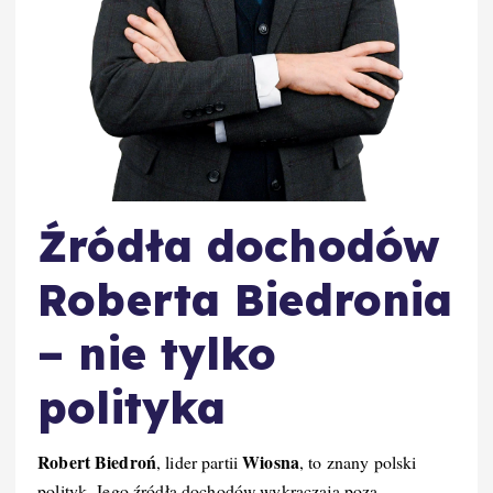
Źródła dochodów
Roberta Biedronia
– nie tylko
polityka
Robert Biedroń
Wiosna
, lider partii
, to znany polski
polityk. Jego źródła dochodów wykraczają poza