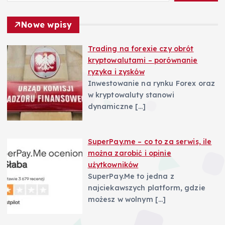
p
Nowe wpisy
i
Trading na forexie czy obrót
kryptowalutami – porównanie
s
ryzyka i zysków
Inwestowanie na rynku Forex oraz
u
w kryptowaluty stanowi
dynamiczne
[…]
SuperPay.me – co to za serwis, ile
można zarobić i opinie
użytkowników
SuperPay.Me to jedna z
najciekawszych platform, gdzie
możesz w wolnym
[…]