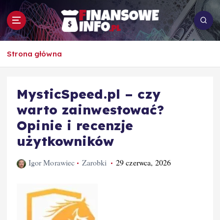
S
k
i
p
To i owo o rachunkowości, pracy, biznesie i
t
Strona główna
ekonomii
o
c
o
MysticSpeed.pl – czy
n
warto zainwestować?
t
e
Opinie i recenzje
n
użytkowników
t
Igor Morawiec
Zarobki
29 czerwca, 2026