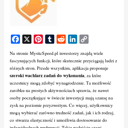
F
X
Pi
T
R
Li
C
a
nt
u
e
n
o
Na stronie MysticSpeed.pl inwestorzy znajdą wiele
c
er
m
d
k
p
fascynujących funkcji, które skutecznie przyciągają ludzi z
e
e
bl
di
e
y
różnych stron. Przede wszystkim, aplikacja proponuje
b
st
r
t
d
Li
szeroki wachlarz zadań do wykonania
, za które
o
I
n
uczestnicy mogą zdobyć wynagrodzenie. Ta możliwość
zarobku na prostych aktywnościach sprawia, że nawet
o
n
k
osoby początkujące w świecie inwestycji mają szansę na
k
zysk na poziomie przyzwoitym. Co więcej, użytkownicy
mogą wybierać zarówno trudność zadań, jak i ich rodzaj,
co stwarza elastyczność i umożliwia dostosowanie do
indywidualnych preferencji. Takie podejście czyni