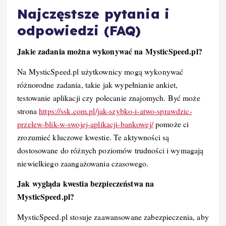
Najczęstsze pytania i
odpowiedzi (FAQ)
Jakie zadania można wykonywać na MysticSpeed.pl?
Na MysticSpeed.pl użytkownicy mogą wykonywać
różnorodne zadania, takie jak wypełnianie ankiet,
testowanie aplikacji czy polecanie znajomych. Być może
strona
https://ssk.com.pl/jak-szybko-i-atwo-sprawdzic-
przelew-blik-w-swojej-aplikacji-bankowej/
pomoże ci
zrozumieć kluczowe kwestie. Te aktywności są
dostosowane do różnych poziomów trudności i wymagają
niewielkiego zaangażowania czasowego.
Jak wygląda kwestia bezpieczeństwa na
MysticSpeed.pl?
MysticSpeed.pl stosuje zaawansowane zabezpieczenia, aby