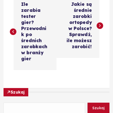
Ile
Jakie są
a
zarabia
średnie
tester
zarobki
w
gier?
ortopedy
Przewodni
w Polsce?
i
k po
Sprawdź,
średnich
ile możesz
g
zarobkach
zarobić!
w branży
a
gier
c
j
Szukaj
a
w
Szukaj