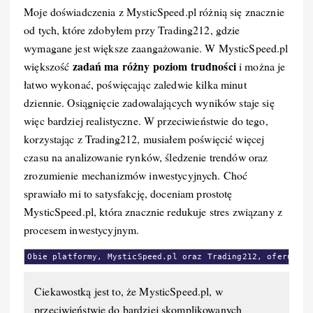
Moje doświadczenia z MysticSpeed.pl różnią się znacznie
od tych, które zdobyłem przy Trading212, gdzie
wymagane jest większe zaangażowanie. W MysticSpeed.pl
zadań ma różny poziom trudności
większość
i można je
łatwo wykonać, poświęcając zaledwie kilka minut
dziennie. Osiągnięcie zadowalających wyników staje się
więc bardziej realistyczne. W przeciwieństwie do tego,
korzystając z Trading212, musiałem poświęcić więcej
czasu na analizowanie rynków, śledzenie trendów oraz
zrozumienie mechanizmów inwestycyjnych. Choć
sprawiało mi to satysfakcję, doceniam prostotę
MysticSpeed.pl, która znacznie redukuje stres związany z
procesem inwestycyjnym.
Obie platformy, MysticSpeed.pl oraz Trading212, oferują r
Ciekawostką jest to, że MysticSpeed.pl, w
przeciwieństwie do bardziej skomplikowanych