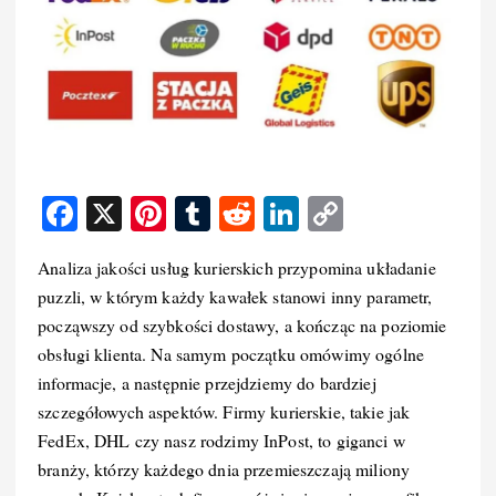
F
X
Pi
T
R
Li
C
a
nt
u
e
n
o
Analiza jakości usług kurierskich przypomina układanie
c
er
m
d
k
p
puzzli, w którym każdy kawałek stanowi inny parametr,
e
e
bl
di
e
y
począwszy od szybkości dostawy, a kończąc na poziomie
b
st
r
t
d
Li
obsługi klienta. Na samym początku omówimy ogólne
o
I
n
informacje, a następnie przejdziemy do bardziej
szczegółowych aspektów. Firmy kurierskie, takie jak
o
n
k
FedEx, DHL czy nasz rodzimy InPost, to giganci w
k
branży, którzy każdego dnia przemieszczają miliony