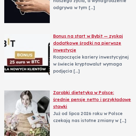
naszego życia, a wynagrodzenie
odgrywa w tym
[…]
Bonus na start w Bybit — zyskaj
dodatkowe środki na pierwsze
inwestycje
Rozpoczęcie kariery inwestycyjnej
w świecie kryptowalut wymaga
podjęcia
[…]
Zarobki dietetyka w Polsce:
średnie pensje netto i przykładowe
stawki
Już od lipca 2026 roku w Polsce
czekają nas istotne zmiany w
[…]