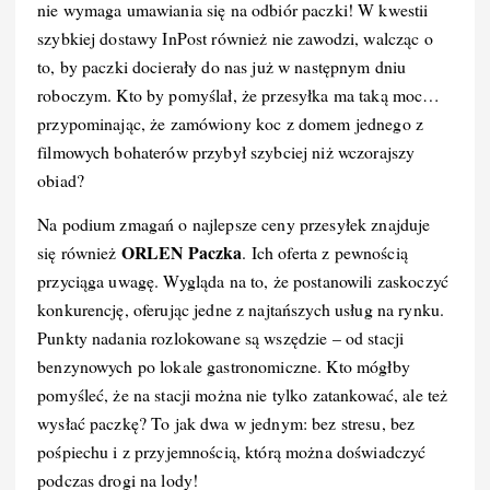
nie wymaga umawiania się na odbiór paczki! W kwestii
szybkiej dostawy InPost również nie zawodzi, walcząc o
to, by paczki docierały do nas już w następnym dniu
roboczym. Kto by pomyślał, że przesyłka ma taką moc…
przypominając, że zamówiony koc z domem jednego z
filmowych bohaterów przybył szybciej niż wczorajszy
obiad?
Na podium zmagań o najlepsze ceny przesyłek znajduje
ORLEN Paczka
się również
. Ich oferta z pewnością
przyciąga uwagę. Wygląda na to, że postanowili zaskoczyć
konkurencję, oferując jedne z najtańszych usług na rynku.
Punkty nadania rozlokowane są wszędzie – od stacji
benzynowych po lokale gastronomiczne. Kto mógłby
pomyśleć, że na stacji można nie tylko zatankować, ale też
wysłać paczkę? To jak dwa w jednym: bez stresu, bez
pośpiechu i z przyjemnością, którą można doświadczyć
podczas drogi na lody!