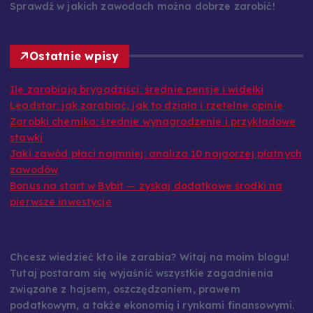
oszczędzania i efektywnego zarządzania budżetem.
Sprawdź w jakich zawodach można dobrze zarobić!
Ostatnie wpisy
Ile zarabiają brygadziści: średnie pensje i widełki
Leadstar: jak zarabiać, jak to działa i rzetelne opinie
Zarobki chemika: średnie wynagrodzenie i przykładowe
stawki
Jaki zawód płaci najmniej: analiza 10 najgorzej płatnych
zawodów
Bonus na start w Bybit — zyskaj dodatkowe środki na
pierwsze inwestycje
Chcesz wiedzieć kto ile zarabia? Witaj na moim blogu!
Tutaj postaram się wyjaśnić wszystkie zagadnienia
związane z hajsem, oszczędzaniem, prawem