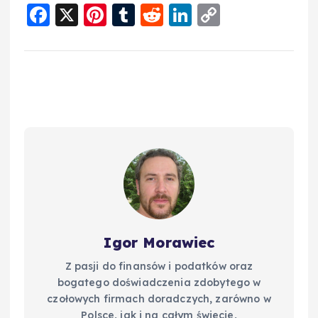
F
X
Pi
T
R
Li
C
a
nt
u
e
n
o
c
er
m
d
k
p
e
e
bl
di
e
y
b
st
r
t
d
Li
o
I
n
o
n
k
k
Igor Morawiec
Z pasji do finansów i podatków oraz
bogatego doświadczenia zdobytego w
czołowych firmach doradczych, zarówno w
Polsce, jak i na całym świecie,