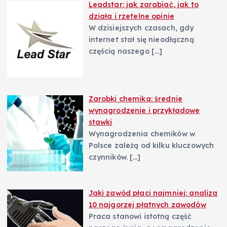
s
Leadstar: jak zarabiać, jak to
działa i rzetelne opinie
u
W dzisiejszych czasach, gdy
internet stał się nieodłączną
częścią naszego
[…]
Zarobki chemika: średnie
wynagrodzenie i przykładowe
stawki
Wynagrodzenia chemików w
Polsce zależą od kilku kluczowych
czynników.
[…]
Jaki zawód płaci najmniej: analiza
10 najgorzej płatnych zawodów
Praca stanowi istotną część