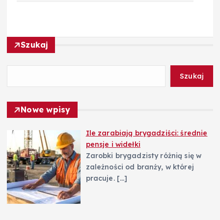
i
g
Szukaj
a
c
Szukaj
j
Nowe wpisy
a
Ile zarabiają brygadziści: średnie
pensje i widełki
w
Zarobki brygadzisty różnią się w
zależności od branży, w której
p
pracuje.
[…]
i