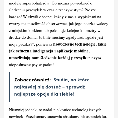
modele superbohaterów! Co można powiedzieć o
śledzeniu przesyłek w czasie rzeczywistym? Proszę
bardzo! W chwili obecnej każdy z nas z wypiekami na
twarzy ma możliwość obserwować, jak jego paczka walczy
z miejskim korkiem lub pokonuje kolejne kilometry w
drodze do domu. Już nie musimy zgadywać, „gdzie jest
nowoczesne technologie, takie
moja paczka?”, ponieważ
jak sztuczna inteligencja i aplikacje mobilne,
umożliwiają nam śledzenie każdej przesyłki
niczym
nieposłuszne psy w parku!
Zobacz również:
Studia, na które
najłatwiej się dostać – sprawdź
najlepsze opcje dla siebie!
Niemniej jednak, to nadal nie koniec technologicznych
nowinek! Paczkomaty stanowią absolutny hit ostatnich lat.