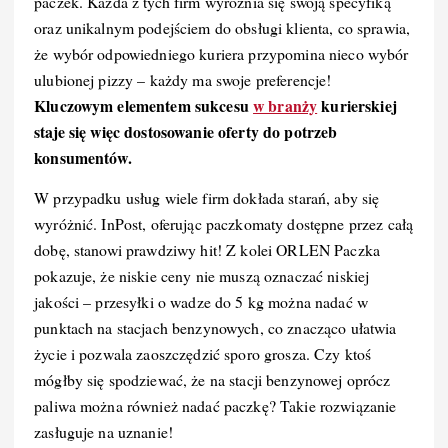
paczek. Każda z tych firm wyróżnia się swoją specyfiką
oraz unikalnym podejściem do obsługi klienta, co sprawia,
że wybór odpowiedniego kuriera przypomina nieco wybór
ulubionej pizzy – każdy ma swoje preferencje!
Kluczowym elementem sukcesu
w branży
kurierskiej
staje się więc dostosowanie oferty do potrzeb
konsumentów.
W przypadku usług wiele firm dokłada starań, aby się
wyróżnić. InPost, oferując paczkomaty dostępne przez całą
dobę, stanowi prawdziwy hit! Z kolei ORLEN Paczka
pokazuje, że niskie ceny nie muszą oznaczać niskiej
jakości – przesyłki o wadze do 5 kg można nadać w
punktach na stacjach benzynowych, co znacząco ułatwia
życie i pozwala zaoszczędzić sporo grosza. Czy ktoś
mógłby się spodziewać, że na stacji benzynowej oprócz
paliwa można również nadać paczkę? Takie rozwiązanie
zasługuje na uznanie!