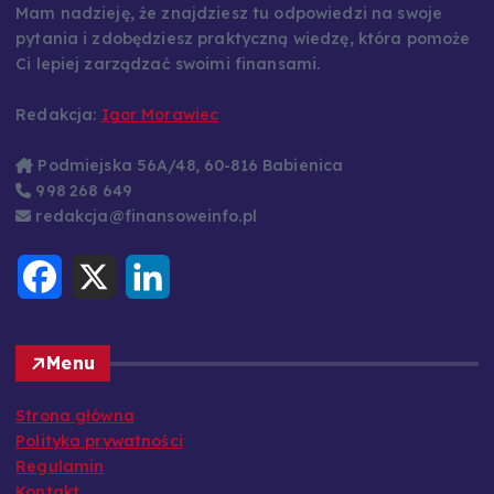
podatkowym, a także ekonomią i rynkami finansowymi.
Mam nadzieję, że znajdziesz tu odpowiedzi na swoje
pytania i zdobędziesz praktyczną wiedzę, która pomoże
Ci lepiej zarządzać swoimi finansami.
Redakcja:
Igor Morawiec
Podmiejska 56A/48, 60-816 Babienica
998 268 649
redakcja@finansoweinfo.pl
F
X
L
a
i
c
n
e
k
b
e
o
d
Menu
o
I
k
n
Strona główna
Polityka prywatności
Regulamin