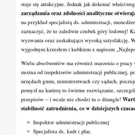
staje się atrakcyjne. Jednak jak dokonać właściw
e
e
bl
di
e
y
zarządzania oraz zdolności analityczne otwiera
b
st
r
t
d
Li
na przykład specjalistą ds. administracji, menedż
o
I
n
zaznaczyć, że to zaledwie czubek góry lodowej! K
o
n
k
wyzwania oraz zaskakująco wysoką satysfakcję. W 
k
wygodnym krzesłem i kubkiem z napisem „Najlepsz
Wielu absolwentów ma również marzenia o pracy
można od inspektorów administracji publicznej, po
urzędach gmin, ministerstwach czy sądach, poczuje
pomysł na karierę to świetne rozwiązanie, szczegól
Warto
przepisów – i wcale nie chodzi tu o dżungle!
stabilność zatrudnienia, co w dzisiejszych czasa
Inspektor administracji publicznej
Specjalista ds. kadr i płac