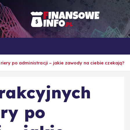
To i owo o rachunkowości, pracy, biznesie i ekonomii
Własna firma
Porady
Rankingi
riery po administracji – jakie zawody na ciebie czekają?
rakcyjnych
ery po