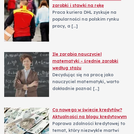
zarobki i stawki na rękę
Praca kuriera DHL zyskuje na
popularności na polskim rynku
pracy, a
[…]
Ile zarabia nauczyciel
matematyki – średnie zarobki
według stażu
Decydując się na pracę jako
nauczyciel matematyki, warto
dokładnie poznać
[…]
Co nowego w świecie kredytów?
Aktualności na blogu kredytowym
Poprawa zdolności kredytowej to
temat, który niezwykle martwi