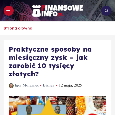
S
k
i
p
To i owo o rachunkowości, pracy, biznesie i
t
Strona główna
ekonomii
o
c
o
Praktyczne sposoby na
n
miesięczny zysk – jak
t
e
zarobić 10 tysięcy
n
złotych?
t
Igor Morawiec
Biznes
12 maja, 2025