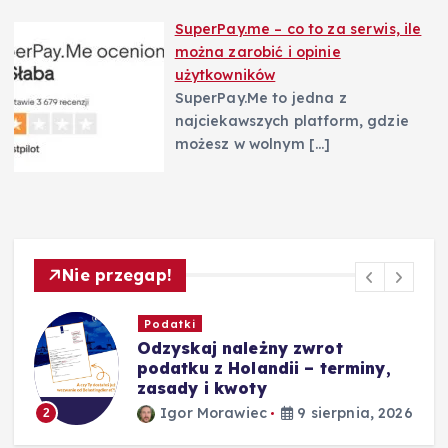
SuperPay.me – co to za serwis, ile
można zarobić i opinie
użytkowników
SuperPay.Me to jedna z
najciekawszych platform, gdzie
możesz w wolnym
[…]
Nie przegap!
Biznes
Maszt wózka widłowego a
efektywność magazynu –
najważniejsze informacje
26
Igor Morawiec
9 sierpnia, 2026
3