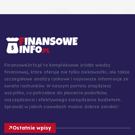
FinansoweInfo.pl to kompleksowe źródło wiedzy
finansowej, które oferuje nie tylko ciekawostki, ale także
szczegółowe analizy rynkowe i najnowsze informacje ze
świata rachunków. W naszym portalu znajdziesz
wszystko, co potrzebne do płacenia podatków,
oszczędzania i efektywnego zarządzania budżetem.
Sprawdź w jakich zawodach można dobrze zarobić!
Ostatnie wpisy