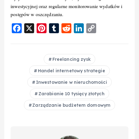
inwestycyjnej oraz regularne monitorowanie wydatków i
postępów w oszczędzaniu.
F
X
Pi
T
R
Li
C
a
nt
u
e
n
o
c
er
m
d
k
p
e
e
bl
di
e
y
Freelancing zysk
b
st
r
t
d
Li
Handel internetowy strategie
o
I
n
Inwestowanie w nieruchomości
o
n
k
Zarabianie 10 tysięcy złotych
k
Zarządzanie budżetem domowym