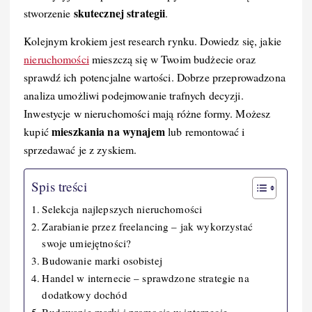
o
I
n
skutecznej strategii
stworzenie
.
o
n
k
k
Kolejnym krokiem jest research rynku. Dowiedz się, jakie
nieruchomości
mieszczą się w Twoim budżecie oraz
sprawdź ich potencjalne wartości. Dobrze przeprowadzona
analiza umożliwi podejmowanie trafnych decyzji.
Inwestycje w nieruchomości mają różne formy. Możesz
mieszkania na wynajem
kupić
lub remontować i
sprzedawać je z zyskiem.
Spis treści
Selekcja najlepszych nieruchomości
Zarabianie przez freelancing – jak wykorzystać
swoje umiejętności?
Budowanie marki osobistej
Handel w internecie – sprawdzone strategie na
dodatkowy dochód