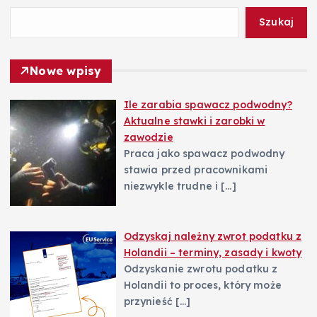
a
Szukaj
w
Nowe wpisy
p
Ile zarabia spawacz podwodny?
Aktualne stawki i zarobki w
i
zawodzie
Praca jako spawacz podwodny
s
stawia przed pracownikami
niezwykle trudne i
[…]
u
Odzyskaj należny zwrot podatku z
Holandii – terminy, zasady i kwoty
Odzyskanie zwrotu podatku z
Holandii to proces, który może
przynieść
[…]