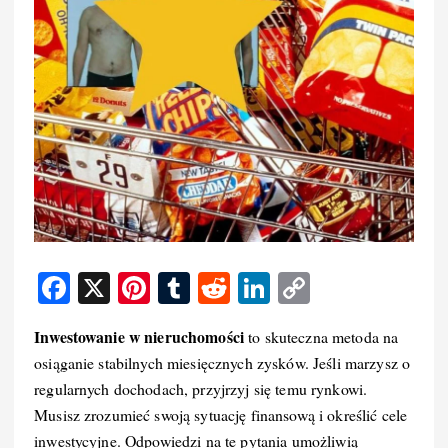
F
X
Pi
T
R
Li
C
a
nt
u
e
n
o
Inwestowanie w nieruchomości
to skuteczna metoda na
c
er
m
d
k
p
osiąganie stabilnych miesięcznych zysków. Jeśli marzysz o
e
e
bl
di
e
y
regularnych dochodach, przyjrzyj się temu rynkowi.
b
st
r
t
d
Li
Musisz zrozumieć swoją sytuację finansową i określić cele
inwestycyjne. Odpowiedzi na te pytania umożliwią