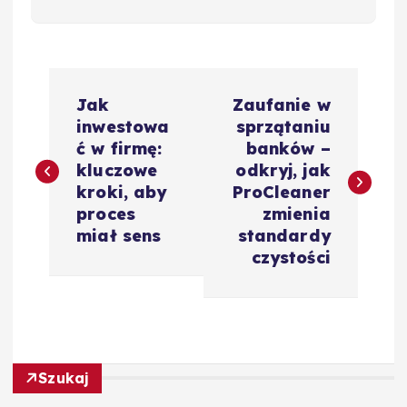
N
Jak
Zaufanie w
a
inwestowa
sprzątaniu
ć w firmę:
banków –
w
kluczowe
odkryj, jak
kroki, aby
ProCleaner
i
proces
zmienia
miał sens
standardy
g
czystości
a
c
Szukaj
j