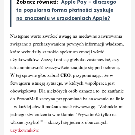
Zobacz również:
Apple Pay – dlaczego
ta popularna forma płatności zyskuje
na znaczeniu w urządzeniach Apple?
Następnie warto zwrócić uwagę na niedawne zawirowania
związane z przekazywaniem pewnych informacji władzom,
które wzbudziły szerokie spektrum emocji wśród
użytkowników. Zaczęli oni się głęboko zastanawiać, czy
ich anonimowość rzeczywiście znajduje się pod ochroną.
CEO
W tej sprawie głos zabrał
, przypominając, że w
Szwajcarii istnieją sytuacje, w których współpraca jest
obowiązkowa. Dla niektórych osób oznacza to, że zaufanie
do ProtonMail zaczyna przypominać balansowanie na linie
– w każdej chwili można stracić równowagę. “Zabrakło mi
jednego stwierdzenia w reklamie: ‘Prywatność tylko na
własne ryzyko!’” – skarżył się jeden z oburzonych
użytkowników
.