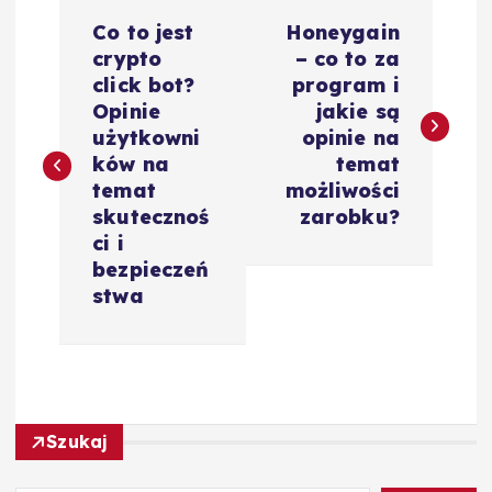
N
Co to jest
Honeygain
a
crypto
– co to za
click bot?
program i
w
Opinie
jakie są
użytkowni
opinie na
i
ków na
temat
temat
możliwości
g
skutecznoś
zarobku?
ci i
a
bezpieczeń
stwa
c
j
a
Szukaj