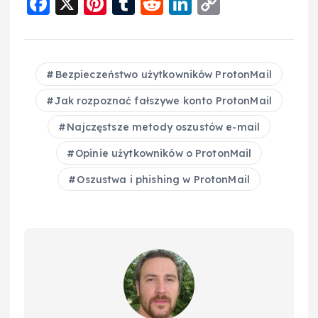
F
X
Pi
T
R
Li
C
a
nt
u
e
n
o
c
er
m
d
k
p
e
e
bl
di
e
y
Bezpieczeństwo użytkowników ProtonMail
b
st
r
t
d
Li
Jak rozpoznać fałszywe konto ProtonMail
o
I
n
Najczęstsze metody oszustów e-mail
o
n
k
Opinie użytkowników o ProtonMail
k
Oszustwa i phishing w ProtonMail