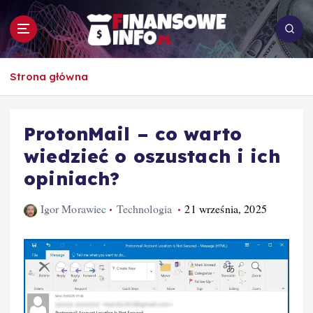
S
k
i
p
To i owo o rachunkowości, pracy, biznesie i
t
Strona główna
ekonomii
o
c
o
ProtonMail – co warto
n
wiedzieć o oszustach i ich
t
e
opiniach?
n
t
Igor Morawiec
Technologia
21 września, 2025