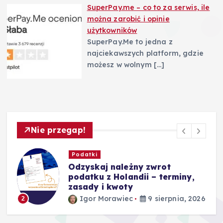
SuperPay.me – co to za serwis, ile
można zarobić i opinie
użytkowników
SuperPay.Me to jedna z
najciekawszych platform, gdzie
możesz w wolnym
[…]
Nie przegap!
Biznes
Maszt wózka widłowego a
efektywność magazynu –
najważniejsze informacje
26
Igor Morawiec
9 sierpnia, 2026
3