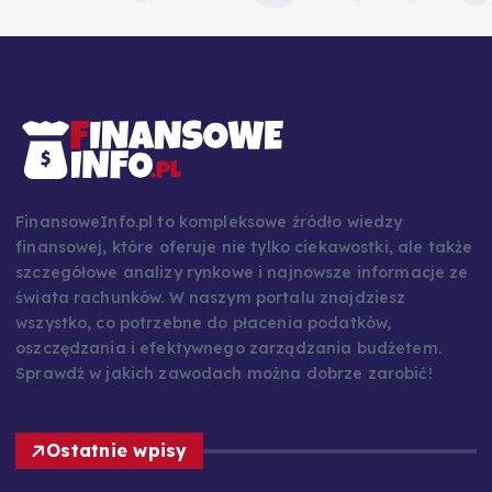
FinansoweInfo.pl to kompleksowe źródło wiedzy
finansowej, które oferuje nie tylko ciekawostki, ale także
szczegółowe analizy rynkowe i najnowsze informacje ze
świata rachunków. W naszym portalu znajdziesz
wszystko, co potrzebne do płacenia podatków,
oszczędzania i efektywnego zarządzania budżetem.
Sprawdź w jakich zawodach można dobrze zarobić!
Ostatnie wpisy