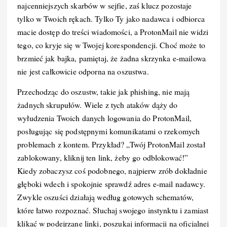
najcenniejszych skarbów w sejfie, zaś klucz pozostaje
k
tylko w Twoich rękach. Tylko Ty jako nadawca i odbiorca
macie dostęp do treści wiadomości, a ProtonMail nie widzi
tego, co kryje się w Twojej korespondencji. Choć może to
brzmieć jak bajka, pamiętaj, że żadna skrzynka e-mailowa
nie jest całkowicie odporna na oszustwa.
Przechodząc do oszustw, takie jak phishing, nie mają
żadnych skrupułów. Wiele z tych ataków dąży do
wyłudzenia Twoich danych logowania do ProtonMail,
posługując się podstępnymi komunikatami o rzekomych
problemach z kontem. Przykład? „Twój ProtonMail został
zablokowany, kliknij ten link, żeby go odblokować!”
Kiedy zobaczysz coś podobnego, najpierw zrób dokładnie
głęboki wdech i spokojnie sprawdź adres e-mail nadawcy.
Zwykle oszuści działają według gotowych schematów,
które łatwo rozpoznać. Słuchaj swojego instynktu i zamiast
klikać w podejrzane linki, poszukaj informacji na oficjalnej