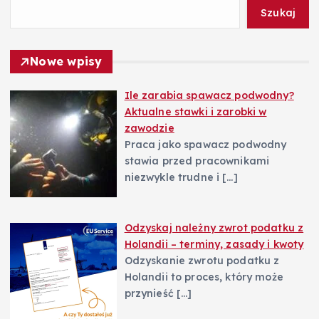
w
Szukaj
p
Nowe wpisy
i
Ile zarabia spawacz podwodny?
s
Aktualne stawki i zarobki w
zawodzie
u
Praca jako spawacz podwodny
stawia przed pracownikami
niezwykle trudne i
[…]
Odzyskaj należny zwrot podatku z
Holandii – terminy, zasady i kwoty
Odzyskanie zwrotu podatku z
Holandii to proces, który może
przynieść
[…]