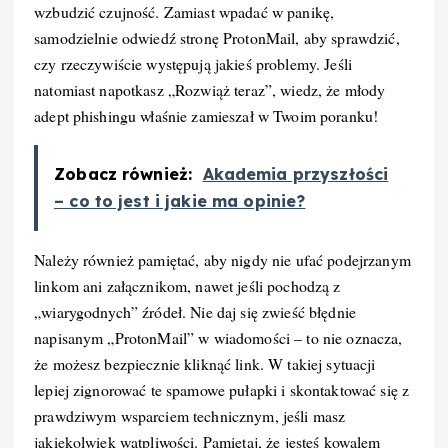
wzbudzić czujność. Zamiast wpadać w panikę,
samodzielnie odwiedź stronę ProtonMail, aby sprawdzić,
czy rzeczywiście występują jakieś problemy. Jeśli
natomiast napotkasz „Rozwiąż teraz”, wiedz, że młody
adept phishingu właśnie zamieszał w Twoim poranku!
Zobacz również:
Akademia przyszłości
– co to jest i jakie ma opinie?
Należy również pamiętać, aby nigdy nie ufać podejrzanym
linkom ani załącznikom, nawet jeśli pochodzą z
„wiarygodnych” źródeł. Nie daj się zwieść błędnie
napisanym „ProtonMail” w wiadomości – to nie oznacza,
że możesz bezpiecznie kliknąć link. W takiej sytuacji
lepiej zignorować te spamowe pułapki i skontaktować się z
prawdziwym wsparciem technicznym, jeśli masz
jakiekolwiek wątpliwości. Pamiętaj, że jesteś kowalem