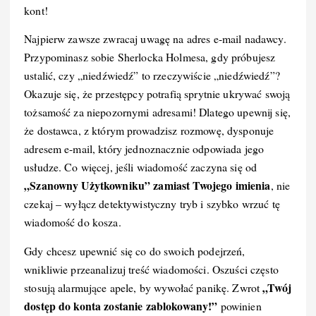
kont!
Najpierw zawsze zwracaj uwagę na adres e-mail nadawcy.
Przypominasz sobie Sherlocka Holmesa, gdy próbujesz
ustalić, czy „niedźwiedź” to rzeczywiście „niedźwiedź”?
Okazuje się, że przestępcy potrafią sprytnie ukrywać swoją
tożsamość za niepozornymi adresami! Dlatego upewnij się,
że dostawca, z którym prowadzisz rozmowę, dysponuje
adresem e-mail, który jednoznacznie odpowiada jego
usłudze. Co więcej, jeśli wiadomość zaczyna się od
„Szanowny Użytkowniku” zamiast Twojego imienia
, nie
czekaj – wyłącz detektywistyczny tryb i szybko wrzuć tę
wiadomość do kosza.
Gdy chcesz upewnić się co do swoich podejrzeń,
wnikliwie przeanalizuj treść wiadomości. Oszuści często
„Twój
stosują alarmujące apele, by wywołać panikę. Zwrot
dostęp do konta zostanie zablokowany!”
powinien