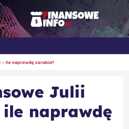
To i owo o rachunkowości, pracy, biznesie i ekonomii
Własna firma
Porady
Rankingi
j – ile naprawdę zarabia?
nsowe Julii
 ile naprawdę