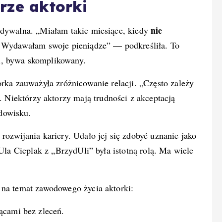
rze aktorki
nie
idywalna. „Miałam takie miesiące, kiedy
y. Wydawałam swoje pieniądze” — podkreśliła. To
u, bywa skomplikowany.
orka zauważyła zróżnicowanie relacji. „Często zależy
Niektórzy aktorzy mają trudności z akceptacją
dowisku.
rozwijania kariery. Udało jej się zdobyć uznanie jako
 Ula Cieplak z „BrzydUli” była istotną rolą. Ma wiele
 na temat zawodowego życia aktorki:
ącami bez zleceń.