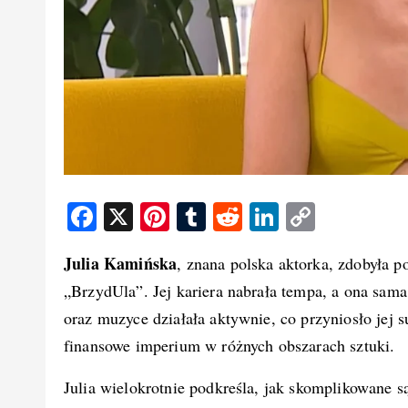
F
X
Pi
T
R
Li
C
a
nt
u
e
n
o
Julia Kamińska
, znana polska aktorka, zdobyła p
c
er
m
d
k
p
„BrzydUla”. Jej kariera nabrała tempa, a ona sama 
e
e
bl
di
e
y
oraz muzyce działała aktywnie, co przyniosło jej s
b
st
r
t
d
Li
finansowe imperium w różnych obszarach sztuki.
o
I
n
o
n
k
Julia wielokrotnie podkreśla, jak skomplikowane s