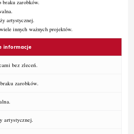
o braku zarobków.
walna.
ży artystycznej.
a wiele innych ważnych projektów.
e informacje
cami bez zleceń.
 braku zarobków.
alna.
 artystycznej.