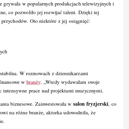
kże grywała w popularnych produkcjach telewizyjnych i
, co pozwoliło jej rozwijać talent. Dzięki tej
przychodów. Oto niektóre z jej osiągnięć:
nych
iestabilna. W rozmowach z dziennikarzami
 finansowe w
branży
. „Wtedy wydawałam swoje
ąc intensywne prace nad projektami muzycznymi.
salon fryzjerski
wania biznesowe. Zainwestowała w
, co
wowi na różne branże, aktorka udowodniła, że
ie.