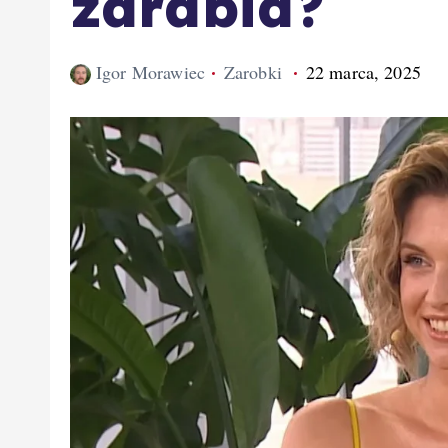
zarabia?
Igor Morawiec
Zarobki
22 marca, 2025