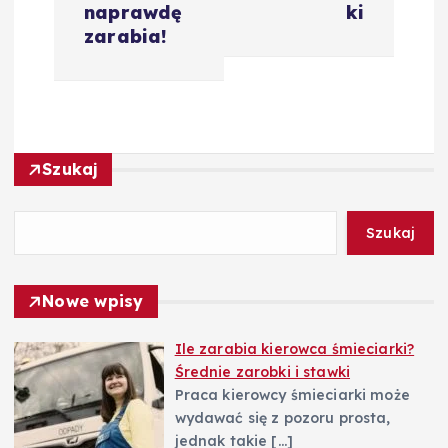
naprawdę
ki
g
zarabia!
a
c
Szukaj
j
a
Szukaj
w
Nowe wpisy
p
Ile zarabia kierowca śmieciarki?
Średnie zarobki i stawki
i
Praca kierowcy śmieciarki może
wydawać się z pozoru prosta,
s
jednak takie
[…]