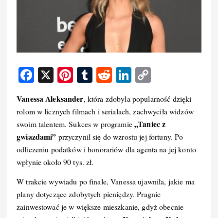
F
X
Pi
T
R
Li
C
a
nt
u
e
n
o
Vanessa Aleksander
, która zdobyła popularność dzięki
c
er
m
d
k
p
rolom w licznych filmach i serialach, zachwyciła widzów
e
e
bl
di
e
y
„Taniec z
swoim talentem. Sukces w programie
b
st
r
t
d
Li
gwiazdami”
przyczynił się do wzrostu jej fortuny. Po
o
I
n
odliczeniu podatków i honorariów dla agenta na jej konto
wpłynie około 90 tys. zł.
o
n
k
k
W trakcie wywiadu po finale, Vanessa ujawniła, jakie ma
plany dotyczące zdobytych pieniędzy. Pragnie
zainwestować je w większe mieszkanie, gdyż obecnie