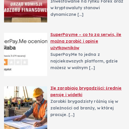
Inwestowanie na rynku Forex oraz
w kryptowaluty stanowi
dynamiczne
[…]
SuperPay.me – co to za serwis, ile
można zarobić i opinie
użytkowników
SuperPay.Me to jedna z
najciekawszych platform, gdzie
możesz w wolnym
[…]
Ile zarabiają brygadziści: średnie
pensje i widełki
Zarobki brygadzisty różnią się w
zależności od branży, w której
pracuje.
[…]