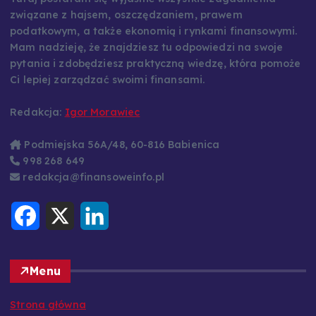
Tutaj postaram się wyjaśnić wszystkie zagadnienia
związane z hajsem, oszczędzaniem, prawem
podatkowym, a także ekonomią i rynkami finansowymi.
Mam nadzieję, że znajdziesz tu odpowiedzi na swoje
pytania i zdobędziesz praktyczną wiedzę, która pomoże
Ci lepiej zarządzać swoimi finansami.
Redakcja:
Igor Morawiec
Podmiejska 56A/48, 60-816 Babienica
998 268 649
redakcja@finansoweinfo.pl
F
X
L
a
i
c
n
e
k
b
e
o
d
Menu
o
I
k
n