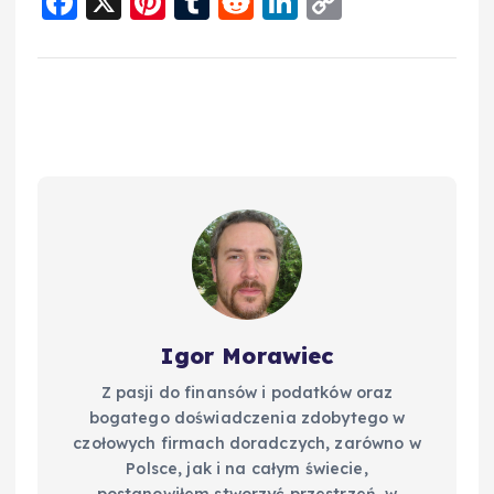
F
X
Pi
T
R
Li
C
a
nt
u
e
n
o
c
er
m
d
k
p
e
e
bl
di
e
y
b
st
r
t
d
Li
o
I
n
o
n
k
k
Igor Morawiec
Z pasji do finansów i podatków oraz
bogatego doświadczenia zdobytego w
czołowych firmach doradczych, zarówno w
Polsce, jak i na całym świecie,