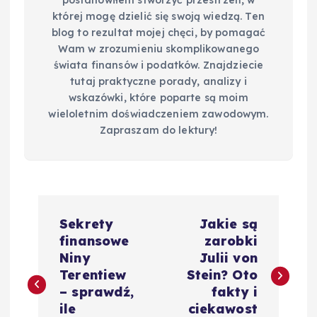
postanowiłem stworzyć przestrzeń, w
której mogę dzielić się swoją wiedzą. Ten
blog to rezultat mojej chęci, by pomagać
Wam w zrozumieniu skomplikowanego
świata finansów i podatków. Znajdziecie
tutaj praktyczne porady, analizy i
wskazówki, które poparte są moim
wieloletnim doświadczeniem zawodowym.
Zapraszam do lektury!
N
Sekrety
Jakie są
a
finansowe
zarobki
Niny
Julii von
w
Terentiew
Stein? Oto
– sprawdź,
fakty i
i
ile
ciekawost