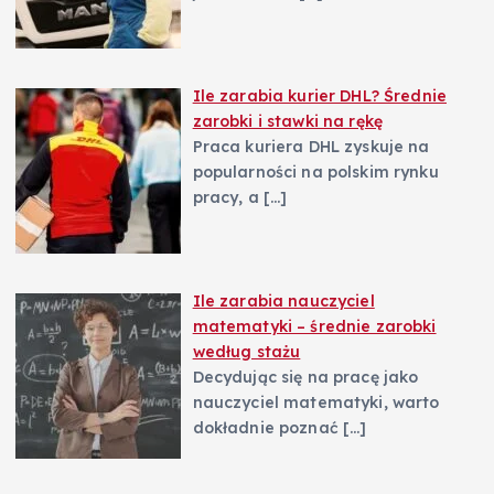
u
Ile zarabia kurier DHL? Średnie
zarobki i stawki na rękę
Praca kuriera DHL zyskuje na
popularności na polskim rynku
pracy, a
[…]
Ile zarabia nauczyciel
matematyki – średnie zarobki
według stażu
Decydując się na pracę jako
nauczyciel matematyki, warto
dokładnie poznać
[…]