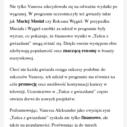
Nie tylko Vanessa zdecydowała się na odważne wydatki po
wygranej. W programie uczestniczyły też gwiazdy takie
Maciej Musiał
jak
czy Roksana Węgiel. W przypadku
Musiała i Węgiel zarobki za udział w programie były
wyższe, co pokazuje, że finansowe wyniki w „Tańcu z
gwiazdami” mogą różnić się. Dzięki swoim występom obie
znaczącą renomę
zdobywają popularność oraz
w branży
rozrywkowej.
Choć nie każda gwiazda osiąga sukcesy podobne do
sukcesów Vanessy, ich udział w programie ma również na
promocję
celu
oraz możliwość kontynuacji kariery w
telewizji. Uczestnictwo w „Tańcu z gwiazdami” często
otwiera drzwi do nowych projektów.
Podsumowując, Vanessa Aleksander jako zwyciężczyni
finansowo
„Tańca z gwiazdami” zyskała nie tylko
, ale
także na popularności. Porównując ją do innych