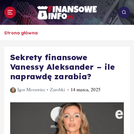
S
k
i
p
To i owo o rachunkowości, pracy, biznesie i
t
Strona główna
ekonomii
o
c
o
Sekrety finansowe
n
Vanessy Aleksander – ile
t
e
naprawdę zarabia?
n
t
Igor Morawiec
Zarobki
14 marca, 2025