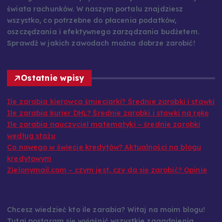
szczegółowe analizy rynkowe i najnowsze informacje ze
świata rachunków. W naszym portalu znajdziesz
wszystko, co potrzebne do płacenia podatków,
oszczędzania i efektywnego zarządzania budżetem.
Sprawdź w jakich zawodach można dobrze zarobić!
Ostatnie wpisy
Ile zarabia kierowca śmieciarki? Średnie zarobki i stawki
Ile zarabia kurier DHL? Średnie zarobki i stawki na rękę
Ile zarabia nauczyciel matematyki – średnie zarobki
według stażu
Co nowego w świecie kredytów? Aktualności na blogu
kredytowym
Zielonymail.com – czym jest, czy da się zarobić? Opinie
Chcesz wiedzieć kto ile zarabia? Witaj na moim blogu!