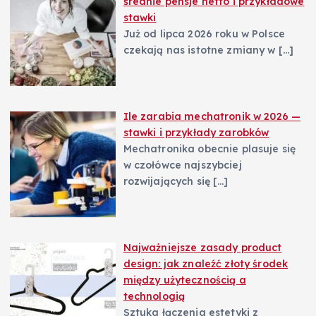
średnie pensje netto i przykładowe
stawki
Już od lipca 2026 roku w Polsce
czekają nas istotne zmiany w
[…]
Ile zarabia mechatronik w 2026 —
stawki i przykłady zarobków
Mechatronika obecnie plasuje się
w czołówce najszybciej
rozwijających się
[…]
Najważniejsze zasady product
design: jak znaleźć złoty środek
między użytecznością a
technologią
Sztuka łączenia estetyki z