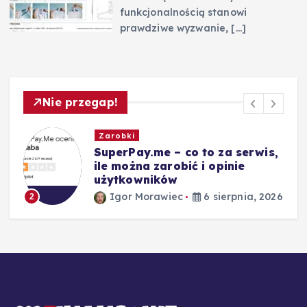
funkcjonalnością stanowi
prawdziwe wyzwanie,
[…]
Nie przegap!
Zarobki
,
Ile zarabiają brygadziści:
średnie pensje i widełki
Igor Morawiec
5 sierpnia, 2026
3
26