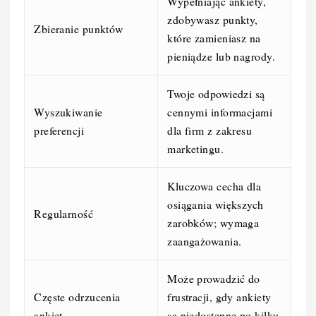
Wypełniając ankiety,
zdobywasz punkty,
Zbieranie punktów
które zamieniasz na
pieniądze lub nagrody.
Twoje odpowiedzi są
Wyszukiwanie
cennymi informacjami
preferencji
dla firm z zakresu
marketingu.
Kluczowa cecha dla
osiągania większych
Regularność
zarobków; wymaga
zaangażowania.
Może prowadzić do
Częste odrzucenia
frustracji, gdy ankiety
ankiet
są niedostępne po kilku