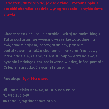
Zarobki chemika: średnie wynagrodzenie i przykładowe
stawki
Chcesz wiedzieć kto ile zarabia? Witaj na moim blogu!
Tutaj postaram się wyjaśnić wszystkie zagadnienia
związane z hajsem, oszczędzaniem, prawem
podatkowym, a także ekonomią i rynkami finansowymi.
Mam nadzieję, że znajdziesz tu odpowiedzi na swoje
pytania i zdobędziesz praktyczną wiedzę, która pomoże
Ci lepiej zarządzać swoimi finansami.
Redakcja:
Igor Morawiec
Podmiejska 56A/48, 60-816 Babienica
998 268 649
redakcja@finansoweinfo.pl
F
X
L