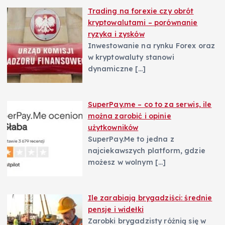
Trading na forexie czy obrót
i
kryptowalutami – porównanie
ryzyka i zysków
s
Inwestowanie na rynku Forex oraz
w kryptowaluty stanowi
u
dynamiczne
[…]
SuperPay.me – co to za serwis, ile
można zarobić i opinie
użytkowników
SuperPay.Me to jedna z
najciekawszych platform, gdzie
możesz w wolnym
[…]
Ile zarabiają brygadziści: średnie
pensje i widełki
Zarobki brygadzisty różnią się w