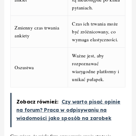
pytaniach.
Czas ich trwania może
Zmienny czas trwania
być zróżnicowany, co
ankiety
wymaga elastyczności.
Ważne jest, aby
rozpoznawać
Oszustwa
wiarygodne platformy i
unikać pułapek.
Zobacz również:
Czy warto pisać opinie
na forum? Praca w odpisywaniu na
wiadomości jako sposób na zarobek
Czy wiesz, że wiele firm opracowuje swoje strategię