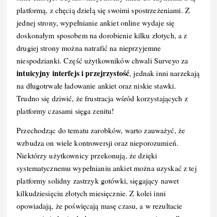
platformą, z chęcią dzielą się swoimi spostrzeżeniami. Z
jednej strony, wypełnianie ankiet online wydaje się
doskonałym sposobem na dorobienie kilku złotych, a z
drugiej strony można natrafić na nieprzyjemne
niespodzianki. Część użytkowników chwali Surveyo za
intuicyjny interfejs i przejrzystość
, jednak inni narzekają
na długotrwałe ładowanie ankiet oraz niskie stawki.
Trudno się dziwić, że frustracja wśród korzystających z
platformy czasami sięga zenitu!
Przechodząc do tematu zarobków, warto zauważyć, że
wzbudza on wiele kontrowersji oraz nieporozumień.
Niektórzy użytkownicy przekonują, że dzięki
systematycznemu wypełnianiu ankiet można uzyskać z tej
platformy solidny zastrzyk gotówki, sięgający nawet
kilkudziesięciu złotych miesięcznie. Z kolei inni
opowiadają, że poświęcają masę czasu, a w rezultacie