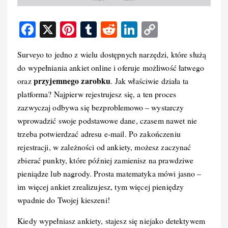
F
X
Pi
T
R
Li
C
a
nt
u
e
n
o
Surveyo to jedno z wielu dostępnych narzędzi, które służą
c
er
m
d
k
p
do wypełniania ankiet online i oferuje możliwość łatwego
e
e
bl
di
e
y
przyjemnego zarobku
oraz
. Jak właściwie działa ta
b
st
r
t
d
Li
platforma? Najpierw rejestrujesz się, a ten proces
o
I
n
zazwyczaj odbywa się bezproblemowo – wystarczy
wprowadzić swoje podstawowe dane, czasem nawet nie
o
n
k
trzeba potwierdzać adresu e-mail. Po zakończeniu
k
rejestracji, w zależności od ankiety, możesz zaczynać
zbierać punkty, które później zamienisz na prawdziwe
pieniądze lub nagrody. Prosta matematyka mówi jasno –
im więcej ankiet zrealizujesz, tym więcej pieniędzy
wpadnie do Twojej kieszeni!
Kiedy wypełniasz ankiety, stajesz się niejako detektywem