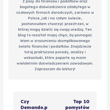
Z pasji do finansów i podatków oraz
bogatego doświadczenia zdobytego w
czołowych firmach doradczych, zarówno w
Polsce, jak i na całym świecie,
postanowiłem stworzyć przestrzeń, w
której mogę dzielić się swoją wiedzą. Ten
blog to rezultat mojej chęci, by pomagać
Wam w zrozumieniu skomplikowanego
świata finansów i podatków. Znajdziecie
tutaj praktyczne porady, analizy i
wskazówki, które poparte są moim
wieloletnim doświadczeniem zawodowym.
Zapraszam do lektury!
N
Czy
Top 10
a
Demando.p
pomysłów