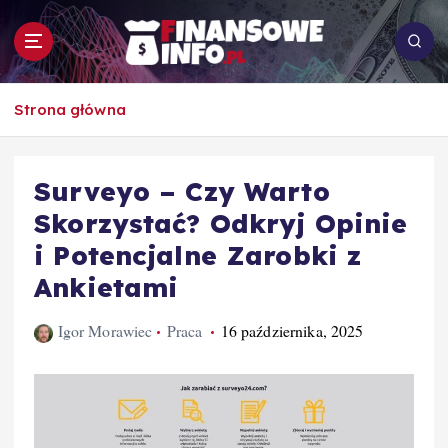
S
k
i
p
To i owo o rachunkowości, pracy, biznesie i
t
Strona główna
ekonomii
o
c
o
Surveyo – Czy Warto
n
Skorzystać? Odkryj Opinie
t
e
i Potencjalne Zarobki z
n
Ankietami
t
Igor Morawiec
Praca
16 października, 2025