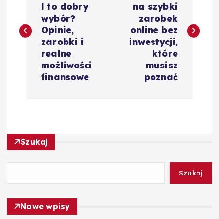
l to dobry
na szybki
w
wybór?
zarobek
Opinie,
online bez
i
zarobki i
inwestycji,
realne
które
g
możliwości
musisz
finansowe
poznać
a
c
j
Szukaj
a
Szukaj
w
Nowe wpisy
p