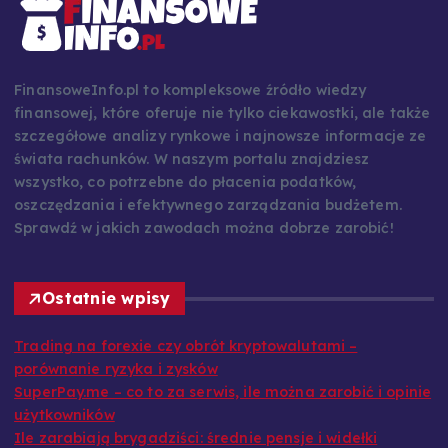
FinansoweInfo.pl to kompleksowe źródło wiedzy
finansowej, które oferuje nie tylko ciekawostki, ale także
szczegółowe analizy rynkowe i najnowsze informacje ze
świata rachunków. W naszym portalu znajdziesz
wszystko, co potrzebne do płacenia podatków,
oszczędzania i efektywnego zarządzania budżetem.
Sprawdź w jakich zawodach można dobrze zarobić!
Ostatnie wpisy
Trading na forexie czy obrót kryptowalutami –
porównanie ryzyka i zysków
SuperPay.me – co to za serwis, ile można zarobić i opinie
użytkowników
Ile zarabiają brygadziści: średnie pensje i widełki
Leadstar: jak zarabiać, jak to działa i rzetelne opinie