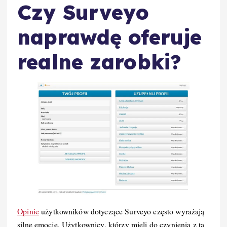
Czy Surveyo
naprawdę oferuje
realne zarobki?
Opinie
użytkowników dotyczące Surveyo często wyrażają
silne emocje. Użytkownicy, którzy mieli do czynienia z tą