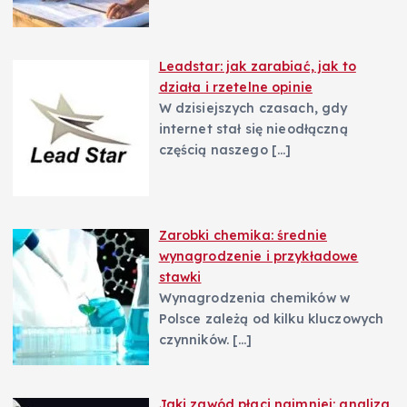
Leadstar: jak zarabiać, jak to
działa i rzetelne opinie
W dzisiejszych czasach, gdy
internet stał się nieodłączną
częścią naszego
[…]
Zarobki chemika: średnie
wynagrodzenie i przykładowe
stawki
Wynagrodzenia chemików w
Polsce zależą od kilku kluczowych
czynników.
[…]
Jaki zawód płaci najmniej: analiza