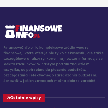
FinansoweInfo.pl to kompleksowe źródło wiedzy
finansowej, które oferuje nie tylko ciekawostki, ale także
szczegółowe analizy rynkowe i najnowsze informacje ze
świata rachunków. W naszym portalu znajdziesz
wszystko, co potrzebne do płacenia podatków,
oszczędzania i efektywnego zarządzania budżetem.
Sprawdź w jakich zawodach można dobrze zarobić!
Ostatnie wpisy