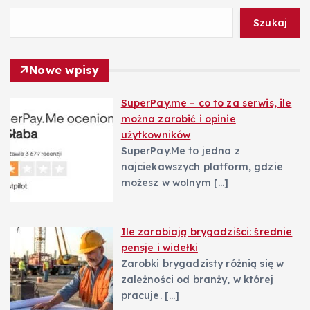
Szukaj
Nowe wpisy
SuperPay.me – co to za serwis, ile
można zarobić i opinie
użytkowników
SuperPay.Me to jedna z
najciekawszych platform, gdzie
możesz w wolnym
[…]
Ile zarabiają brygadziści: średnie
pensje i widełki
Zarobki brygadzisty różnią się w
zależności od branży, w której
pracuje.
[…]