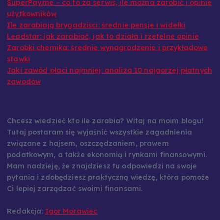
SuperPay.me – co to za serwis, ile można zarobić i opinie
użytkowników
Ile zarabiają brygadziści: średnie pensje i widełki
Leadstar: jak zarabiać, jak to działa i rzetelne opinie
Zarobki chemika: średnie wynagrodzenie i przykładowe
stawki
Jaki zawód płaci najmniej: analiza 10 najgorzej płatnych
zawodów
Chcesz wiedzieć kto ile zarabia? Witaj na moim blogu!
Tutaj postaram się wyjaśnić wszystkie zagadnienia
związane z hajsem, oszczędzaniem, prawem
podatkowym, a także ekonomią i rynkami finansowymi.
Mam nadzieję, że znajdziesz tu odpowiedzi na swoje
pytania i zdobędziesz praktyczną wiedzę, która pomoże
Ci lepiej zarządzać swoimi finansami.
Redakcja:
Igor Morawiec