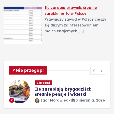
Ile zarabia prawnik: średnie
zarobki netto w Polsce
Prawniczy zawód w Polsce cieszy
się dużym zainteresowaniem
moich znajomych
[…]
Nie przegap!
Zarobki
,
Ile zarabiają brygadziści:
średnie pensje i widełki
Igor Morawiec
5 sierpnia, 2026
2
26