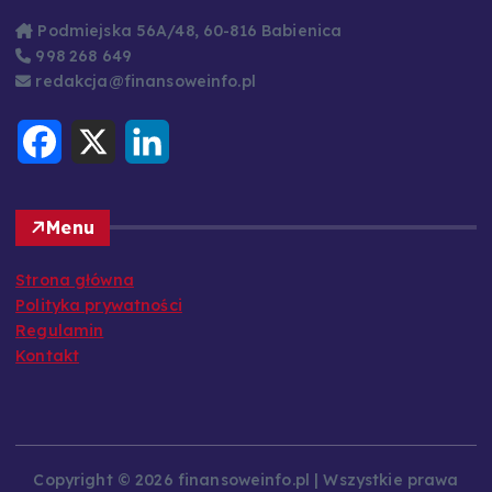
Podmiejska 56A/48, 60-816 Babienica
998 268 649
redakcja@finansoweinfo.pl
F
X
L
a
i
c
n
e
k
b
e
o
d
Menu
o
I
k
n
Strona główna
Polityka prywatności
Regulamin
Kontakt
Copyright © 2026 finansoweinfo.pl | Wszystkie prawa