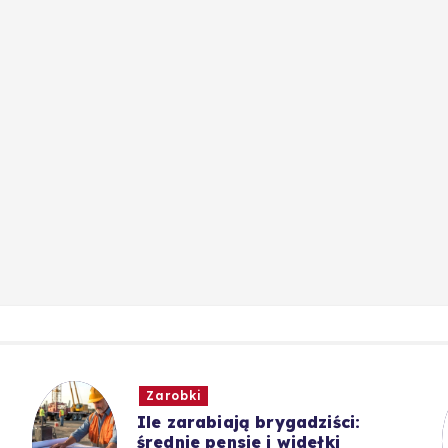
Zarobki
Ile zarabiają brygadziści:
średnie pensje i widełki