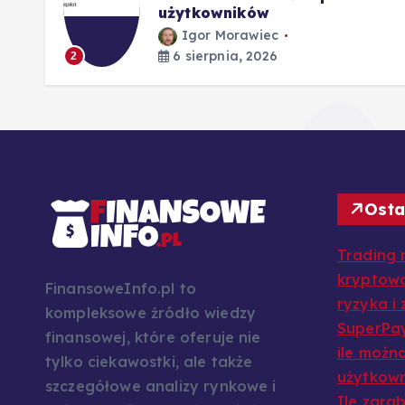
użytkowników
Igor Morawiec
6 sierpnia, 2026
2
Osta
Trading 
kryptowa
FinansoweInfo.pl to
ryzyka i
kompleksowe źródło wiedzy
SuperPay
finansowej, które oferuje nie
ile można
tylko ciekawostki, ale także
użytkow
szczegółowe analizy rynkowe i
Ile zarab