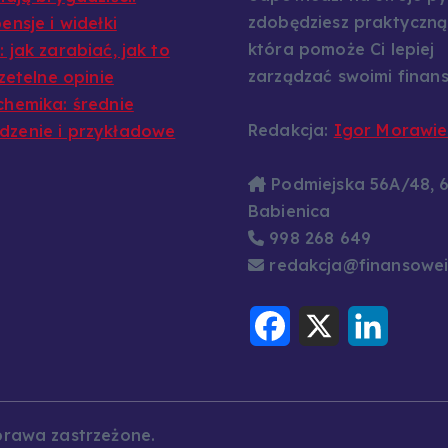
zdobędziesz praktyczną
ensje i widełki
która pomoże Ci lepiej
 jak zarabiać, jak to
zarządzać swoimi finans
rzetelne opinie
chemika: średnie
Redakcja:
Igor Morawie
zenie i przykładowe
Podmiejska 56A/48, 
Babienica
998 268 649
redakcja@finansowei
F
X
L
a
i
c
n
e
k
b
e
o
d
o
I
k
n
prawa zastrzeżone.