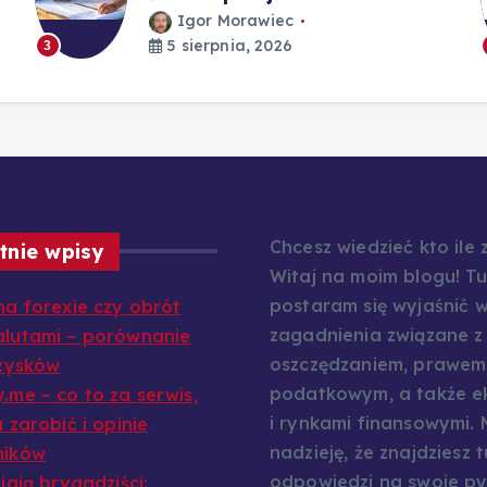
Igor Morawiec
5 sierpnia, 2026
3
Chcesz wiedzieć kto ile
tnie wpisy
Witaj na moim blogu! Tu
postaram się wyjaśnić w
na forexie czy obrót
zagadnienia związane z
lutami – porównanie
oszczędzaniem, prawem
 zysków
podatkowym, a także e
.me – co to za serwis,
i rynkami finansowymi.
 zarobić i opinie
nadzieję, że znajdziesz t
ników
odpowiedzi na swoje py
iają brygadziści: