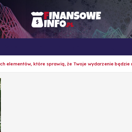
To i owo o rachunkowości, pracy, biznesie i ekonomii
Własna firma
Porady
Rankingi
ych elementów, które sprawią, że Twoje wydarzenie będzi