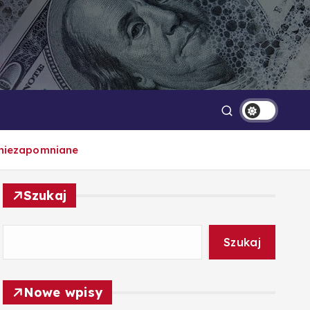
Technologia
Oszczędzanie
e niezapomniane
Szukaj
Szukaj
Nowe wpisy