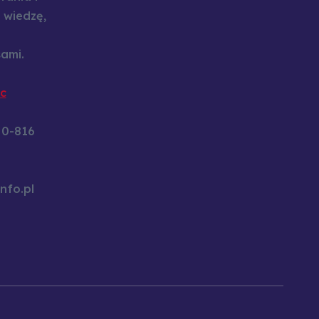
 wiedzę,
ami.
c
60-816
nfo.pl