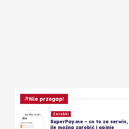
Nie przegap!
Zarobki
ót
SuperPay.me – co to za serwis,
nie
ile można zarobić i opinie