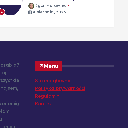
Igor Morawiec
4 sierpnia, 2026
4
5
 zarabia?
Menu
taj
szystkie
Strona główna
 hajsem,
Polityka prywatności
Regulamin
konomią
Kontakt
 Mam
u
tania i