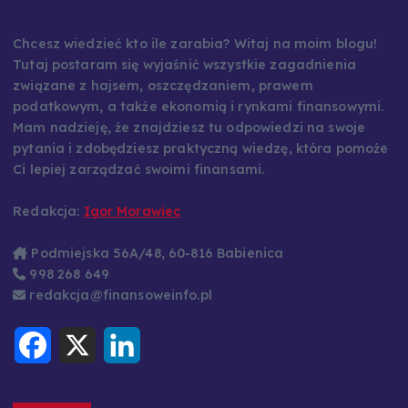
Chcesz wiedzieć kto ile zarabia? Witaj na moim blogu!
Tutaj postaram się wyjaśnić wszystkie zagadnienia
związane z hajsem, oszczędzaniem, prawem
podatkowym, a także ekonomią i rynkami finansowymi.
Mam nadzieję, że znajdziesz tu odpowiedzi na swoje
pytania i zdobędziesz praktyczną wiedzę, która pomoże
Ci lepiej zarządzać swoimi finansami.
Redakcja:
Igor Morawiec
Podmiejska 56A/48, 60-816 Babienica
998 268 649
redakcja@finansoweinfo.pl
F
X
L
a
i
c
n
e
k
b
e
o
d