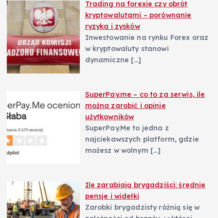
Trading na forexie czy obrót
kryptowalutami – porównanie
ryzyka i zysków
Inwestowanie na rynku Forex oraz
w kryptowaluty stanowi
dynamiczne
[…]
SuperPay.me – co to za serwis, ile
można zarobić i opinie
użytkowników
SuperPay.Me to jedna z
najciekawszych platform, gdzie
możesz w wolnym
[…]
Ile zarabiają brygadziści: średnie
pensje i widełki
Zarobki brygadzisty różnią się w