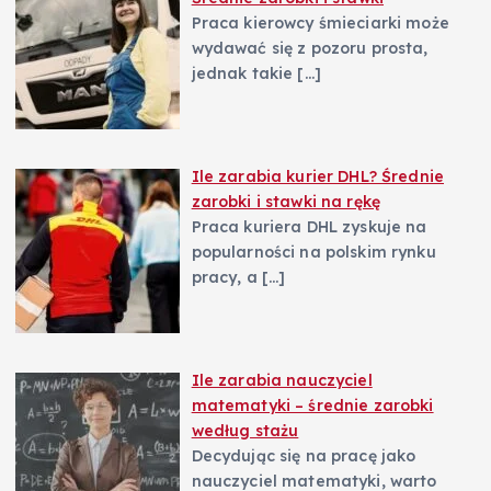
Praca kierowcy śmieciarki może
wydawać się z pozoru prosta,
jednak takie
[…]
Ile zarabia kurier DHL? Średnie
zarobki i stawki na rękę
Praca kuriera DHL zyskuje na
popularności na polskim rynku
pracy, a
[…]
Ile zarabia nauczyciel
matematyki – średnie zarobki
według stażu
Decydując się na pracę jako
nauczyciel matematyki, warto