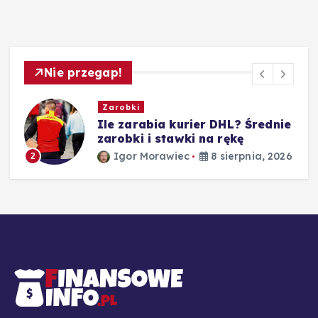
Nie przegap!
Zarobki
Ile zarabia kurier DHL? Średnie
zarobki i stawki na rękę
Igor Morawiec
8 sierpnia, 2026
2
26