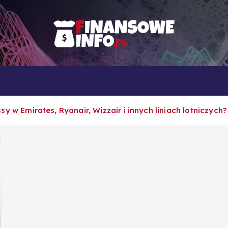
To i owo o rachunkowości, pracy, biznesie i ekonomii
Własna firma
Porady
Rankingi
y w Emirates, Ryanair, Wizzair i innych liniach lotniczych?