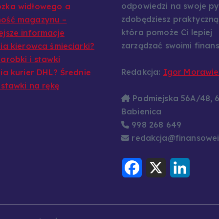
odpowiedzi na swoje py
ózka widłowego a
zdobędziesz praktyczną
ność magazynu –
która pomoże Ci lepiej
ejsze informacje
zarządzać swoimi finans
bia kierowca śmieciarki?
arobki i stawki
Redakcja:
Igor Morawie
bia kurier DHL? Średnie
 stawki na rękę
Podmiejska 56A/48, 
Babienica
998 268 649
redakcja@finansowei
F
X
L
a
i
c
n
e
k
b
e
o
d
o
I
k
n