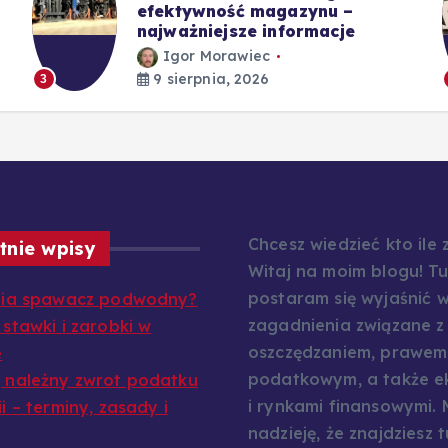
efektywność magazynu –
najważniejsze informacje
Igor Morawiec
9 sierpnia, 2026
3
Chcesz wiedzieć kto ile
tnie wpisy
Witaj na moim blogu! Tu
postaram się wyjaśnić w
abia spawacz podwodny?
zagadnienia związane z
 stawki i zarobki w
oszczędzaniem, prawem
e
podatkowym, a także e
 należny zwrot podatku
i rynkami finansowymi.
i – terminy, zasady i
nadzieję, że znajdziesz t