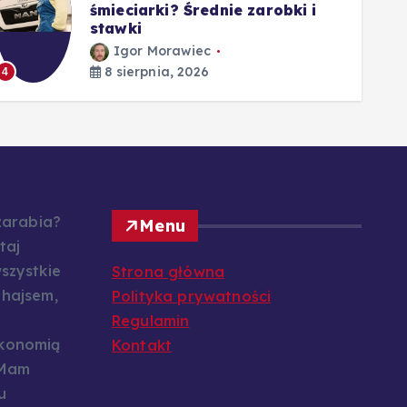
śmieciarki? Średnie zarobki i
stawki
Igor Morawiec
5
8 sierpnia, 2026
4
 zarabia?
Menu
taj
szystkie
Strona główna
 hajsem,
Polityka prywatności
Regulamin
konomią
Kontakt
 Mam
u