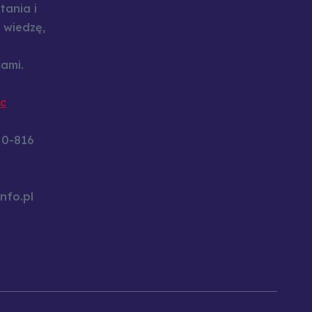
tania i
 wiedzę,
ami.
c
60-816
nfo.pl