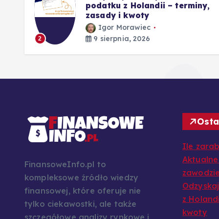
 i
podatku z Holandii – terminy,
zasady i kwoty
Igor Morawiec
9 sierpnia, 2026
2
Osta
Ile zar
Aktualne
FinansoweInfo.pl to
zawodzi
kompleksowe źródło wiedzy
Odzyskaj
finansowej, które oferuje nie
z Holandi
tylko ciekawostki, ale także
kwoty
szczegółowe analizy rynkowe i