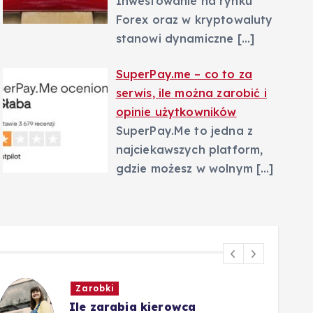
Inwestowanie na rynku
Forex oraz w kryptowaluty
stanowi dynamiczne
[…]
SuperPay.me – co to za
serwis, ile można zarobić i
opinie użytkowników
SuperPay.Me to jedna z
najciekawszych platform,
gdzie możesz w wolnym
[…]
Zarobki
Ile zarabia kierowca