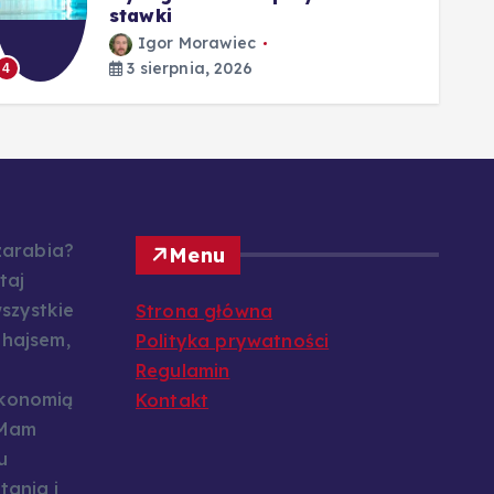
stawki
Igor Morawiec
3 sierpnia, 2026
4
5
 zarabia?
Menu
taj
szystkie
Strona główna
 hajsem,
Polityka prywatności
Regulamin
konomią
Kontakt
 Mam
u
tania i