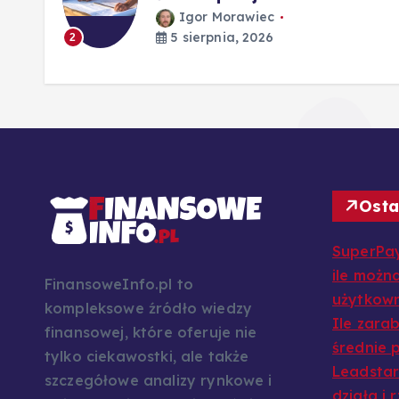
Igor Morawiec
5 sierpnia, 2026
2
Osta
SuperPay
ile można
FinansoweInfo.pl to
użytkow
kompleksowe źródło wiedzy
Ile zarab
finansowej, które oferuje nie
średnie p
tylko ciekawostki, ale także
Leadstar:
szczegółowe analizy rynkowe i
działa i 