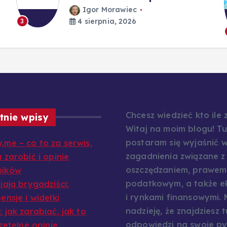
Igor Morawiec
4 sierpnia, 2026
3
Chcesz wiedzieć kto ile
tnie wpisy
Witaj na moim blogu! Tu
postaram się wyjaśnić w
.me – co to za serwis,
zagadnienia związane z
 zarobić i opinie
oszczędzaniem, prawem
ników
podatkowym, a także e
iają brygadziści:
i rynkami finansowymi.
ensje i widełki
nadzieję, że znajdziesz t
 jak zarabiać, jak to
odpowiedzi na swoje py
rzetelne opinie