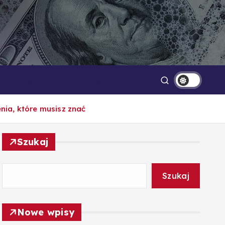
Technologia
Oszczędzanie
enia, które musisz znać
Szukaj
Szukaj
Nowe wpisy