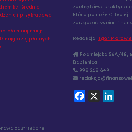
zdobędziesz praktyczną
chemika: średnie
która pomoże Ci lepiej
zenie i przykładowe
zarządzać swoimi finans
ód płaci najmniej:
Redakcja:
Igor Morawie
10 najgorzej płatnych
w
Podmiejska 56A/48, 
Babienica
998 268 649
redakcja@finansowei
F
X
L
a
i
c
n
e
k
b
e
o
d
o
I
k
n
prawa zastrzeżone.