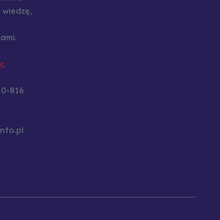
 wiedzę,
ami.
c
60-816
nfo.pl