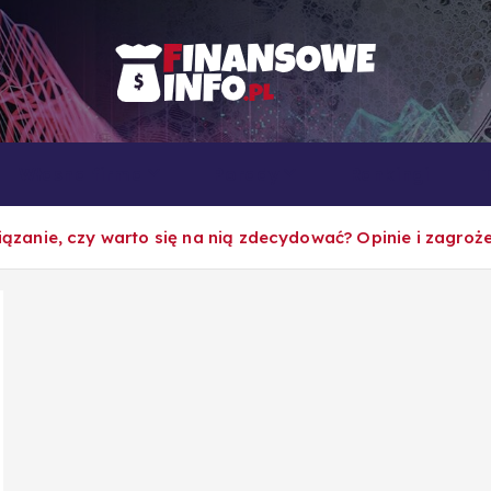
To i owo o rachunkowości, pracy, biznesie i ekonomii
Własna firma
Porady
Rankingi
wiązanie, czy warto się na nią zdecydować? Opinie i zagroż