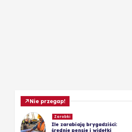
Nie przegap!
Zarobki
wis,
Ile zarabiają brygadziści:
średnie pensje i widełki