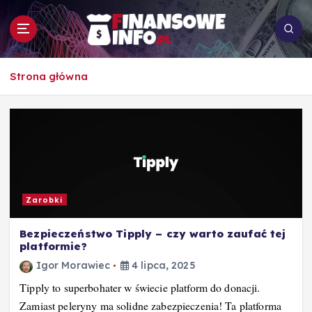
S
k
i
p
To i owo o rachunkowości, pracy, biznesie i
t
Strona główna
ekonomii
o
c
o
n
t
e
n
t
Zarobki
Bezpieczeństwo Tipply – czy warto zaufać tej
platformie?
Igor Morawiec
4 lipca, 2025
Tipply to superbohater w świecie platform do donacji.
Zamiast peleryny ma solidne zabezpieczenia! Ta platforma