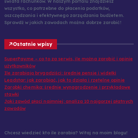
świata rachunków. W naszym portalu znajdziesz
wszystko, co potrzebne do płacenia podatków,
oszczędzania i efektywnego zarządzania budżetem.
Sprawdź w jakich zawodach można dobrze zarobić!
Ostatnie wpisy
SuperPay.me – co to za serwis, ile można zarobić i opinie
użytkowników
Ile zarabiają brygadziści: średnie pensje i widełki
Leadstar: jak zarabiać, jak to działa i rzetelne opinie
Zarobki chemika: średnie wynagrodzenie i przykładowe
stawki
Jaki zawód płaci najmniej: analiza 10 najgorzej płatnych
zawodów
Chcesz wiedzieć kto ile zarabia? Witaj na moim blogu!