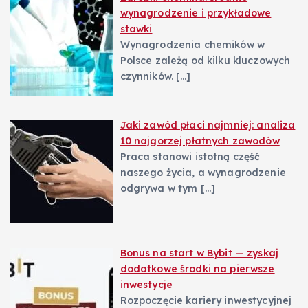
wynagrodzenie i przykładowe
stawki
Wynagrodzenia chemików w
Polsce zależą od kilku kluczowych
czynników.
[…]
Jaki zawód płaci najmniej: analiza
10 najgorzej płatnych zawodów
Praca stanowi istotną część
naszego życia, a wynagrodzenie
odgrywa w tym
[…]
Bonus na start w Bybit — zyskaj
dodatkowe środki na pierwsze
inwestycje
Rozpoczęcie kariery inwestycyjnej