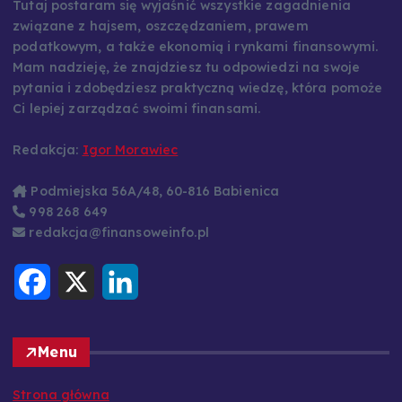
Tutaj postaram się wyjaśnić wszystkie zagadnienia
związane z hajsem, oszczędzaniem, prawem
podatkowym, a także ekonomią i rynkami finansowymi.
Mam nadzieję, że znajdziesz tu odpowiedzi na swoje
pytania i zdobędziesz praktyczną wiedzę, która pomoże
Ci lepiej zarządzać swoimi finansami.
Redakcja:
Igor Morawiec
Podmiejska 56A/48, 60-816 Babienica
998 268 649
redakcja@finansoweinfo.pl
F
X
L
a
i
c
n
e
k
b
e
o
d
Menu
o
I
k
n
Strona główna