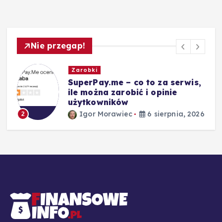
Nie przegap!
Zarobki
SuperPay.me – co to za serwis,
ile można zarobić i opinie
użytkowników
26
Igor Morawiec
6 sierpnia, 2026
2