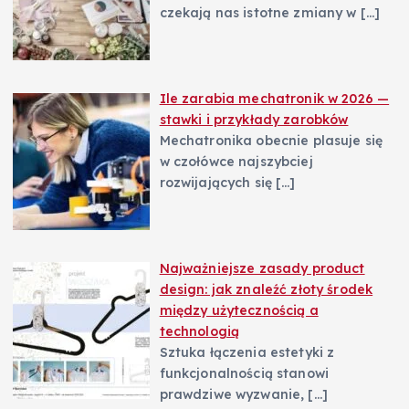
czekają nas istotne zmiany w
[…]
Ile zarabia mechatronik w 2026 —
stawki i przykłady zarobków
Mechatronika obecnie plasuje się
w czołówce najszybciej
rozwijających się
[…]
Najważniejsze zasady product
design: jak znaleźć złoty środek
między użytecznością a
technologią
Sztuka łączenia estetyki z
funkcjonalnością stanowi
prawdziwe wyzwanie,
[…]