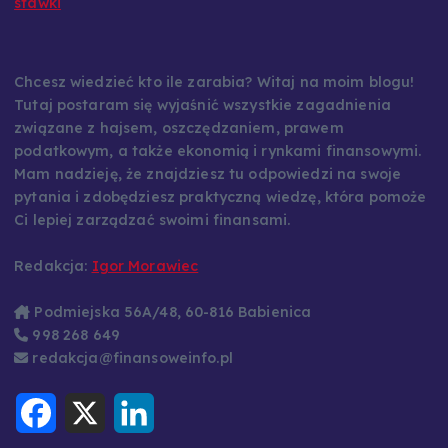
stawki
Chcesz wiedzieć kto ile zarabia? Witaj na moim blogu!
Tutaj postaram się wyjaśnić wszystkie zagadnienia
związane z hajsem, oszczędzaniem, prawem
podatkowym, a także ekonomią i rynkami finansowymi.
Mam nadzieję, że znajdziesz tu odpowiedzi na swoje
pytania i zdobędziesz praktyczną wiedzę, która pomoże
Ci lepiej zarządzać swoimi finansami.
Redakcja:
Igor Morawiec
Podmiejska 56A/48, 60-816 Babienica
998 268 649
redakcja@finansoweinfo.pl
F
X
L
a
i
c
n