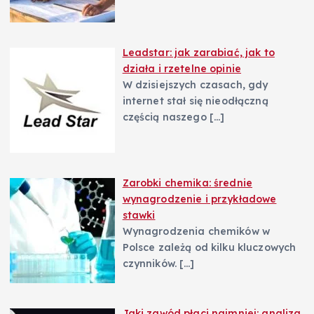
Leadstar: jak zarabiać, jak to
działa i rzetelne opinie
W dzisiejszych czasach, gdy
internet stał się nieodłączną
częścią naszego
[…]
Zarobki chemika: średnie
wynagrodzenie i przykładowe
stawki
Wynagrodzenia chemików w
Polsce zależą od kilku kluczowych
czynników.
[…]
Jaki zawód płaci najmniej: analiza