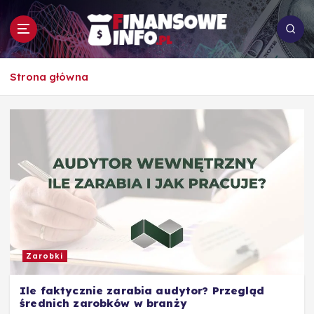
S
k
i
p
To i owo o rachunkowości, pracy, biznesie i
t
Strona główna
ekonomii
o
c
o
n
t
e
n
t
Zarobki
Ile faktycznie zarabia audytor? Przegląd
średnich zarobków w branży