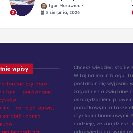
Igor Morawiec
5 sierpnia, 2026
3
Chcesz wiedzieć kto ile
tnie wpisy
Witaj na moim blogu! Tu
postaram się wyjaśnić w
na forexie czy obrót
zagadnienia związane z
lutami – porównanie
oszczędzaniem, prawem
 zysków
podatkowym, a także e
.me – co to za serwis,
i rynkami finansowymi.
 zarobić i opinie
nadzieję, że znajdziesz t
ników
odpowiedzi na swoje py
iają brygadziści: