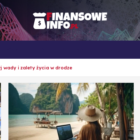
To i owo o rachunkowości, pracy, biznesie i ekonomii
Własna firma
Porady
Rankingi
j wady i zalety życia w drodze