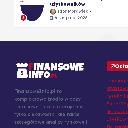
użytkowników
Igor Morawiec
6 sierpnia, 2026
2
Osta
Trading 
kryptowa
FinansoweInfo.pl to
ryzyka i
kompleksowe źródło wiedzy
SuperPay
finansowej, które oferuje nie
ile można
tylko ciekawostki, ale także
użytkow
szczegółowe analizy rynkowe i
Ile zarab