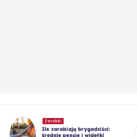
Zarobki
Ile zarabiają brygadziści:
średnie pensje i widełki