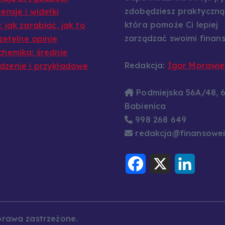
zdobędziesz praktyczną
ensje i widełki
która pomoże Ci lepiej
 jak zarabiać, jak to
zarządzać swoimi finans
rzetelne opinie
chemika: średnie
Redakcja:
Igor Morawie
zenie i przykładowe
Podmiejska 56A/48, 
Babienica
998 268 649
redakcja@finansowei
F
X
L
a
i
c
n
e
k
b
e
o
d
o
I
k
n
prawa zastrzeżone.