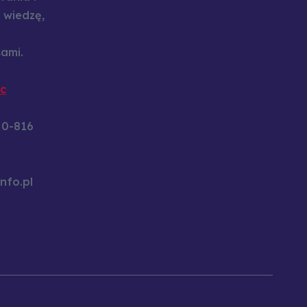
 wiedzę,
ami.
c
60-816
nfo.pl