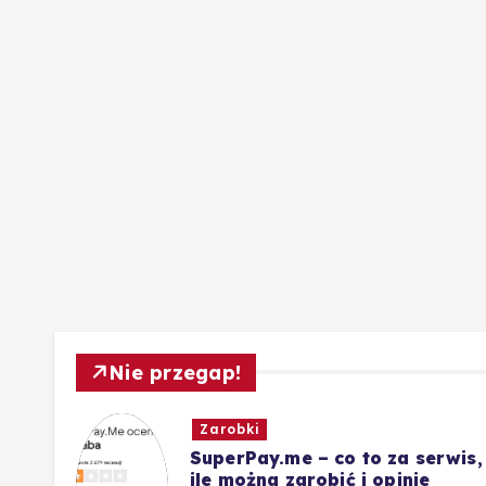
Nie przegap!
Zarobki
ót
SuperPay.me – co to za serwis,
nie
ile można zarobić i opinie