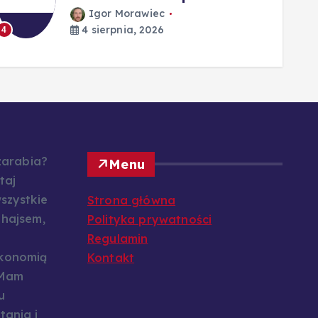
Igor Morawiec
4 sierpnia, 2026
4
5
 zarabia?
Menu
taj
szystkie
Strona główna
 hajsem,
Polityka prywatności
Regulamin
konomią
Kontakt
 Mam
u
tania i