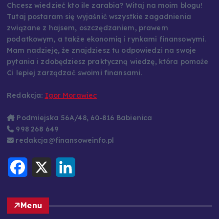
Chcesz wiedzieć kto ile zarabia? Witaj na moim blogu!
Tutaj postaram się wyjaśnić wszystkie zagadnienia
związane z hajsem, oszczędzaniem, prawem
podatkowym, a także ekonomią i rynkami finansowymi.
Mam nadzieję, że znajdziesz tu odpowiedzi na swoje
pytania i zdobędziesz praktyczną wiedzę, która pomoże
Ci lepiej zarządzać swoimi finansami.
Redakcja:
Igor Morawiec
Podmiejska 56A/48, 60-816 Babienica
998 268 649
redakcja@finansoweinfo.pl
F
X
L
a
i
c
n
e
k
b
e
o
d
Menu
o
I
k
n