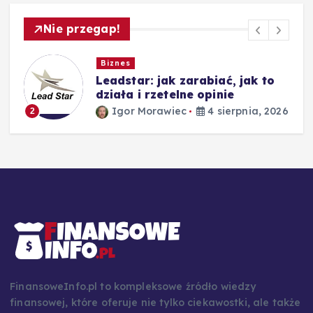
Nie przegap!
Biznes
Leadstar: jak zarabiać, jak to
działa i rzetelne opinie
26
Igor Morawiec
4 sierpnia, 2026
2
FinansoweInfo.pl to kompleksowe źródło wiedzy
finansowej, które oferuje nie tylko ciekawostki, ale także