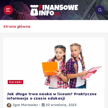
S
k
i
p
To i owo o rachunkowości, pracy, biznesie i
t
Strona główna
ekonomii
o
c
o
n
t
e
n
t
Zarobki
Jak długo trwa nauka w liceum? Praktyczne
informacje o czasie edukacji
Igor Morawiec
20 września, 2025