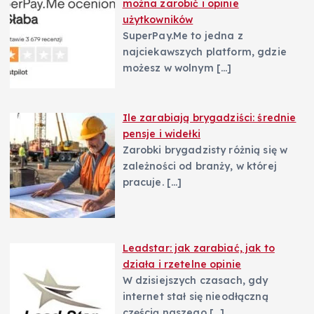
można zarobić i opinie
użytkowników
SuperPay.Me to jedna z
najciekawszych platform, gdzie
możesz w wolnym
[…]
Ile zarabiają brygadziści: średnie
pensje i widełki
Zarobki brygadzisty różnią się w
zależności od branży, w której
pracuje.
[…]
Leadstar: jak zarabiać, jak to
działa i rzetelne opinie
W dzisiejszych czasach, gdy
internet stał się nieodłączną
częścią naszego
[…]