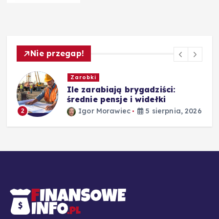
Nie przegap!
Zarobki
,
Ile zarabiają brygadziści:
średnie pensje i widełki
Igor Morawiec
5 sierpnia, 2026
2
26