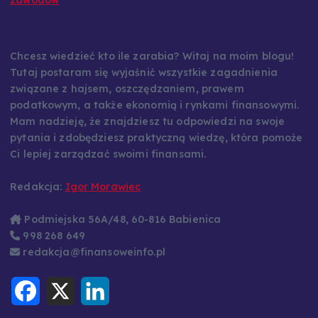
Chcesz wiedzieć kto ile zarabia? Witaj na moim blogu!
Tutaj postaram się wyjaśnić wszystkie zagadnienia
związane z hajsem, oszczędzaniem, prawem
podatkowym, a także ekonomią i rynkami finansowymi.
Mam nadzieję, że znajdziesz tu odpowiedzi na swoje
pytania i zdobędziesz praktyczną wiedzę, która pomoże
Ci lepiej zarządzać swoimi finansami.
Redakcja:
Igor Morawiec
Podmiejska 56A/48, 60-816 Babienica
998 268 649
redakcja@finansoweinfo.pl
F
X
L
a
i
c
n
e
k