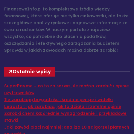
FinansoweInfo.pl to kompleksowe źródło wiedzy
finansowej, które oferuje nie tylko ciekawostki, ale także
szczegółowe analizy rynkowe i najnowsze informacje ze
świata rachunków. W naszym portalu znajdziesz
wszystko, co potrzebne do płacenia podatków,
oszczędzania i efektywnego zarządzania budżetem.
Sprawdź w jakich zawodach można dobrze zarobić!
Ostatnie wpisy
SuperPay.me – co to za serwis, ile można zarobić i opinie
użytkowników
Ile zarabiają brygadziści: średnie pensje i widełki
Leadstar: jak zarabiać, jak to działa i rzetelne opinie
Zarobki chemika: średnie wynagrodzenie i przykładowe
stawki
Jaki zawód płaci najmniej: analiza 10 najgorzej płatnych
zawodów