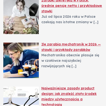
Zarobki dietetyka w Polsce:
średnie pensje netto i przykładowe
stawki
Już od lipca 2026 roku w Polsce
czekają nas istotne zmiany w
[…]
Ile zarabia mechatronik w 2026 —
stawki i przykłady zarobków
Mechatronika obecnie plasuje się
w czołówce najszybciej
rozwijających się
[…]
Najważniejsze zasady product
design: jak znaleźć złoty środek
między użytecznością a
technologią