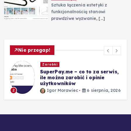
Sztuka łączenia estetyki z
funkcjonalnością stanowi
prawdziwe wyzwanie,
[…]
Nie przegap!
Zarobki
SuperPay.me – co to za serwis,
ile można zarobić i opinie
użytkowników
26
Igor Morawiec
6 sierpnia, 2026
2