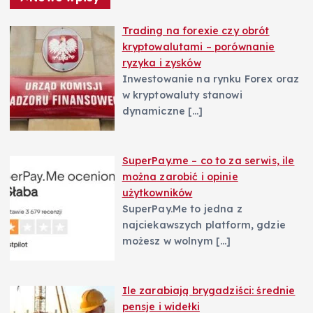
Trading na forexie czy obrót
kryptowalutami – porównanie
ryzyka i zysków
Inwestowanie na rynku Forex oraz
w kryptowaluty stanowi
dynamiczne
[…]
SuperPay.me – co to za serwis, ile
można zarobić i opinie
użytkowników
SuperPay.Me to jedna z
najciekawszych platform, gdzie
możesz w wolnym
[…]
Ile zarabiają brygadziści: średnie
pensje i widełki