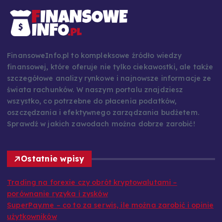
FinansoweInfo.pl to kompleksowe źródło wiedzy
finansowej, które oferuje nie tylko ciekawostki, ale także
szczegółowe analizy rynkowe i najnowsze informacje ze
świata rachunków. W naszym portalu znajdziesz
wszystko, co potrzebne do płacenia podatków,
oszczędzania i efektywnego zarządzania budżetem.
Sprawdź w jakich zawodach można dobrze zarobić!
Ostatnie wpisy
Trading na forexie czy obrót kryptowalutami –
porównanie ryzyka i zysków
SuperPay.me – co to za serwis, ile można zarobić i opinie
użytkowników