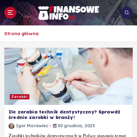
S
k
i
p
To i owo o rachunkowości, pracy, biznesie i
t
Strona główna
ekonomii
o
c
o
n
t
e
n
t
Zarobki
Ile zarabia technik dentystyczny? Sprawdź
średnie zarobki w branży!
Igor Morawiec
30 grudnia, 2025
Zarobki techników dentystycznych w Polsce stanowią temat,