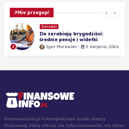
Nie przegap!
Zarobki
,
Ile zarabiają brygadziści:
średnie pensje i widełki
Igor Morawiec
5 sierpnia, 2026
2
26
FinansoweInfo.pl to kompleksowe źródło wiedzy
finansowej, które oferuje nie tylko ciekawostki, ale także