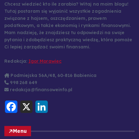
Chcesz wiedzieć kto ile zarabia? Witaj na moim blogu!
Tutaj postaram się wyjaśnić wszystkie zagadnienia
związane z hajsem, oszczędzaniem, prawem
podatkowym, a także ekonomią i rynkami finansowymi.
Mam nadzieję, że znajdziesz tu odpowiedzi na swoje
pytania i zdobędziesz praktyczną wiedzę, która pomoże
Ci lepiej zarządzać swoimi finansami.
Redakcja:
Igor Morawiec
Podmiejska 56A/48, 60-816 Babienica
998 268 649
redakcja@finansoweinfo.pl
F
X
L
a
i
c
n
e
k
b
e
o
d
Menu
o
I
k
n