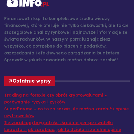
FinansoweInfo.pl to kompleksowe źródło wiedzy
finansowej, które oferuje nie tylko ciekawostki, ale także
szczegółowe analizy rynkowe i najnowsze informacje ze
świata rachunków. W naszym portalu znajdziesz
wszystko, co potrzebne do płacenia podatków,
oszczędzania i efektywnego zarządzania budżetem.
Sprawdź w jakich zawodach można dobrze zarobić!
Ostatnie wpisy
Trading na forexie czy obrót kryptowalutami –
porównanie ryzyka i zysków
SuperPay.me – co to za serwis, ile można zarobić i opinie
użytkowników
Ile zarabiają brygadziści: średnie pensje i widełki
Leadstar: jak zarabiać, jak to działa i rzetelne opinie