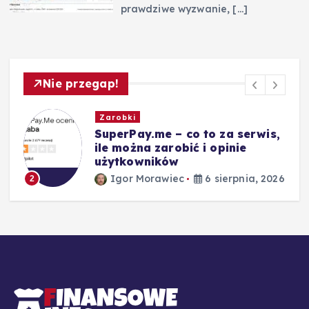
prawdziwe wyzwanie,
[…]
Nie przegap!
Zarobki
SuperPay.me – co to za serwis,
ile można zarobić i opinie
użytkowników
26
Igor Morawiec
6 sierpnia, 2026
2