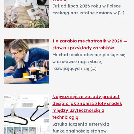
Już od lipca 2026 roku w Polsce
czekają nas istotne zmiany w
[…]
Ile zarabia mechatronik w 2026 —
stawki i przykłady zarobków
Mechatronika obecnie plasuje się
w czołówce najszybciej
rozwijających się
[…]
Najważniejsze zasady product
design: jak znaleźć złoty środek
między użytecznością a
technologią
Sztuka łączenia estetyki z
funkcjonalnością stanowi