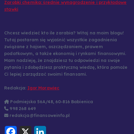
Zarobki chemika: średnie wynagrodzenie i przykładowe
stawki
Chcesz wiedzieć kto ile zarabia? Witaj na moim blogu!
Tutaj postaram się wyjaśnić wszystkie zagadnienia
związane z hajsem, oszczędzaniem, prawem
podatkowym, a także ekonomią i rynkami finansowymi.
Mam nadzieję, że znajdziesz tu odpowiedzi na swoje
pytania i zdobędziesz praktyczną wiedzę, która pomoże
Ci lepiej zarządzać swoimi finansami.
Redakcja:
Igor Morawiec
Podmiejska 56A/48, 60-816 Babienica
998 268 649
redakcja@finansoweinfo.pl
F
X
L
a
i