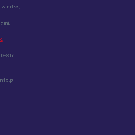
 wiedzę,
ami.
c
60-816
nfo.pl