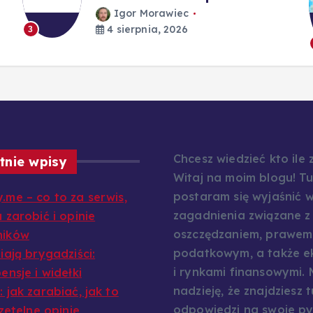
Igor Morawiec
4 sierpnia, 2026
3
Chcesz wiedzieć kto ile
tnie wpisy
Witaj na moim blogu! Tu
postaram się wyjaśnić w
.me – co to za serwis,
zagadnienia związane z
 zarobić i opinie
oszczędzaniem, prawem
ników
podatkowym, a także e
iają brygadziści:
i rynkami finansowymi.
ensje i widełki
nadzieję, że znajdziesz t
 jak zarabiać, jak to
odpowiedzi na swoje py
rzetelne opinie