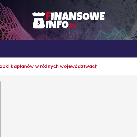
To i owo o rachunkowości, pracy, biznesie i ekonomii
Własna firma
Porady
Rankingi
arobki kapłanów w różnych województwach