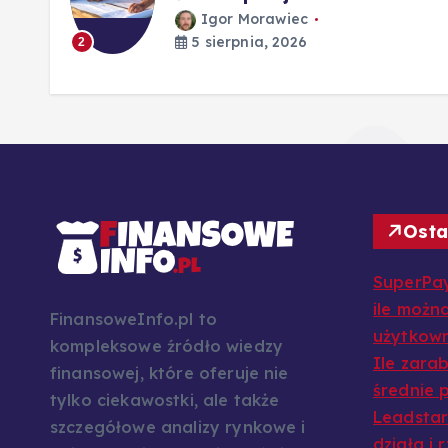
Igor Morawiec
5 sierpnia, 2026
2
Osta
SuperPay
ile można
FinansoweInfo.pl to
użytkow
kompleksowe źródło wiedzy
Ile zarab
finansowej, które oferuje nie
średnie p
tylko ciekawostki, ale także
Leadstar:
szczegółowe analizy rynkowe i
działa i 