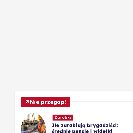
Nie przegap!
Zarobki
wis,
Ile zarabiają brygadziści:
średnie pensje i widełki