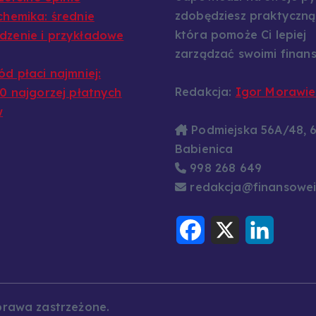
zdobędziesz praktyczną
chemika: średnie
która pomoże Ci lepiej
zenie i przykładowe
zarządzać swoimi finans
ód płaci najmniej:
Redakcja:
Igor Morawie
10 najgorzej płatnych
w
Podmiejska 56A/48, 
Babienica
998 268 649
redakcja@finansowei
F
X
L
a
i
c
n
e
k
b
e
o
d
o
I
k
n
prawa zastrzeżone.