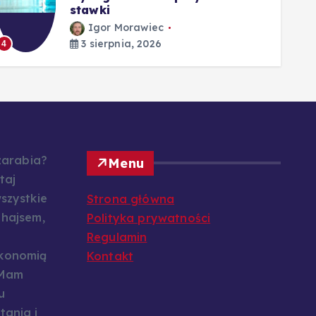
stawki
Igor Morawiec
3 sierpnia, 2026
4
5
 zarabia?
Menu
taj
szystkie
Strona główna
 hajsem,
Polityka prywatności
Regulamin
konomią
Kontakt
 Mam
u
tania i