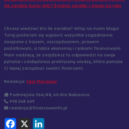
Ile zarabia kurier DHL? Średnie zarobki i stawki na rękę
Chcesz wiedzieć kto ile zarabia? Witaj na moim blogu!
Tutaj postaram się wyjaśnić wszystkie zagadnienia
związane z hajsem, oszczędzaniem, prawem
podatkowym, a także ekonomią i rynkami finansowymi.
Mam nadzieję, że znajdziesz tu odpowiedzi na swoje
pytania i zdobędziesz praktyczną wiedzę, która pomoże
Ci lepiej zarządzać swoimi finansami.
Redakcja:
Igor Morawiec
Podmiejska 56A/48, 60-816 Babienica
998 268 649
redakcja@finansoweinfo.pl
F
X
L
a
i