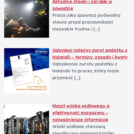
Aktualne stawki i zarobki w
zawodzie
Praca jako spawacz podwodny
stawia przed pracownikami
niezwykle trudne i
[…]
Odzyskaj należny zwrot podatku z
Holandii – terminy, zasady i kwoty
Odzyskanie zwrotu podatku z
Holandii to proces, który może
przynieść
[…]
Maszt wózka widłowego a
efektywność magazynu –
najważniejsze informacje
Wózki widłowe stanowią
nieodłączny element każdej