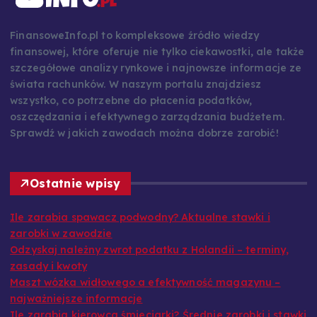
FinansoweInfo.pl to kompleksowe źródło wiedzy
finansowej, które oferuje nie tylko ciekawostki, ale także
szczegółowe analizy rynkowe i najnowsze informacje ze
świata rachunków. W naszym portalu znajdziesz
wszystko, co potrzebne do płacenia podatków,
oszczędzania i efektywnego zarządzania budżetem.
Sprawdź w jakich zawodach można dobrze zarobić!
Ostatnie wpisy
Ile zarabia spawacz podwodny? Aktualne stawki i
zarobki w zawodzie
Odzyskaj należny zwrot podatku z Holandii – terminy,
zasady i kwoty
Maszt wózka widłowego a efektywność magazynu –
najważniejsze informacje
Ile zarabia kierowca śmieciarki? Średnie zarobki i stawki