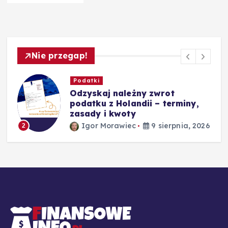
Nie przegap!
Podatki
Odzyskaj należny zwrot
podatku z Holandii – terminy,
zasady i kwoty
26
Igor Morawiec
9 sierpnia, 2026
2