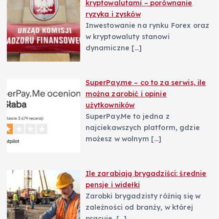
kryptowalutami – porównanie
ryzyka i zysków
Inwestowanie na rynku Forex oraz
w kryptowaluty stanowi
dynamiczne
[…]
SuperPay.me – co to za serwis, ile
można zarobić i opinie
użytkowników
SuperPay.Me to jedna z
najciekawszych platform, gdzie
możesz w wolnym
[…]
Ile zarabiają brygadziści: średnie
pensje i widełki
Zarobki brygadzisty różnią się w
zależności od branży, w której
pracuje.
[…]