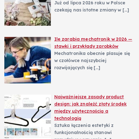
Już od lipca 2026 roku w Polsce
czekają nas istotne zmiany w
[…]
Ile zarabia mechatronik w 2026 —
stawki i przykłady zarobków
Mechatronika obecnie plasuje się
w czołówce najszybciej
rozwijających się
[…]
Najważniejsze zasady product
design: jak znaleźć złoty środek
między użytecznością a
technologią
Sztuka łączenia estetyki z
funkcjonalnością stanowi