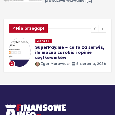
prawdziwe wyzwanie,
[…]
Nie przegap!
Zarobki
SuperPay.me – co to za serwis,
ile można zarobić i opinie
użytkowników
26
Igor Morawiec
6 sierpnia, 2026
2