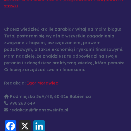
stawki
Chcesz wiedzieć kto ile zarabia? Witaj na moim blogu!
Tutaj postaram się wyjaśnić wszystkie zagadnienia
związane z hajsem, oszczędzaniem, prawem
podatkowym, a także ekonomią i rynkami finansowymi.
Mam nadzieję, że znajdziesz tu odpowiedzi na swoje
pytania i zdobędziesz praktyczną wiedzę, która pomoże
Ci lepiej zarządzać swoimi finansami.
Redakcja:
Igor Morawiec
Podmiejska 56A/48, 60-816 Babienica
998 268 649
redakcja@finansoweinfo.pl
F
X
L
a
i