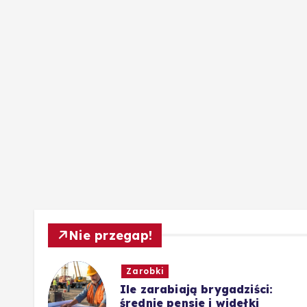
Nie przegap!
Zarobki
wis,
Ile zarabiają brygadziści:
średnie pensje i widełki