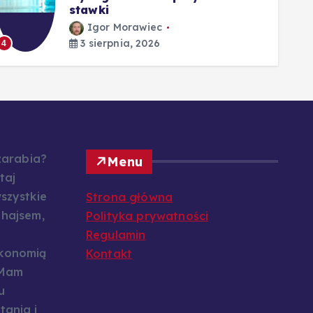
stawki
Igor Morawiec
3 sierpnia, 2026
4
5
 zarabia?
Menu
taj
szystkie
Strona główna
 hajsem,
Polityka prywatności
Regulamin
konomią
Kontakt
 Mam
u
tania i