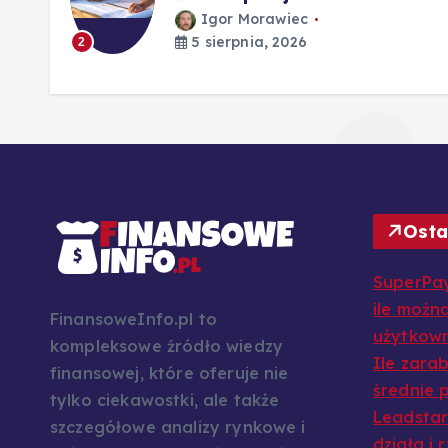
Igor Morawiec
5 sierpnia, 2026
2
Osta
SuperPay
ile można
FinansoweInfo.pl to
użytkow
kompleksowe źródło wiedzy
Ile zarab
finansowej, które oferuje nie
średnie p
tylko ciekawostki, ale także
Leadstar:
szczegółowe analizy rynkowe i
działa i 