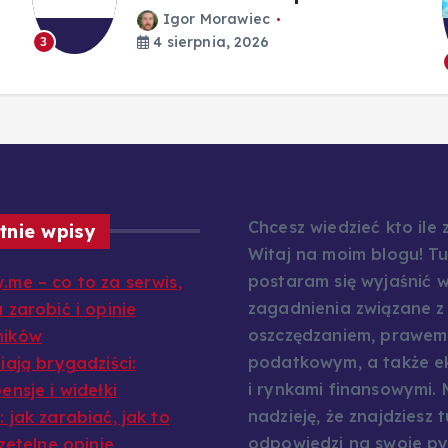
Igor Morawiec
4 sierpnia, 2026
3
Chcesz wiedzieć kto ile
tnie wpisy
Witaj na moim blogu! Tu
postaram się wyjaśnić w
.me – co to za serwis,
zagadnienia związane z
 zarobić i opinie
oszczędzaniem, prawem
ników
podatkowym, a także e
iają brygadziści:
i rynkami finansowymi.
ensje i widełki
nadzieję, że znajdziesz t
 jak zarabiać, jak to
odpowiedzi na swoje py
rzetelne opinie