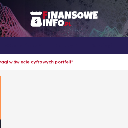
To i owo o rachunkowości, pracy, biznesie i ekonomii
Własna firma
Porady
Rankingi
agi w świecie cyfrowych portfeli?