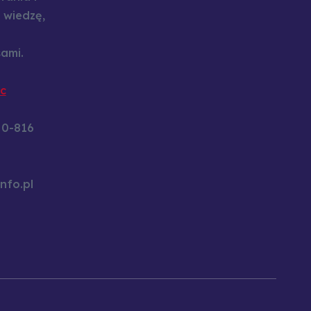
 wiedzę,
ami.
c
60-816
nfo.pl