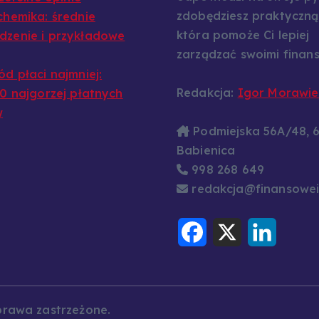
zdobędziesz praktyczną
chemika: średnie
która pomoże Ci lepiej
zenie i przykładowe
zarządzać swoimi finans
ód płaci najmniej:
Redakcja:
Igor Morawie
10 najgorzej płatnych
w
Podmiejska 56A/48, 
Babienica
998 268 649
redakcja@finansowei
F
X
L
a
i
c
n
e
k
b
e
o
d
o
I
k
n
prawa zastrzeżone.