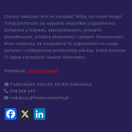
Chcesz wiedzieć kto ile zarabia? Witaj na moim blogu!
Tutaj postaram się wyjaśnić wszystkie zagadnienia
związane z hajsem, oszczędzaniem, prawem
podatkowym, a także ekonomią i rynkami finansowymi.
Mam nadzieję, że znajdziesz tu odpowiedzi na swoje
pytania i zdobędziesz praktyczną wiedzę, która pomoże
Ci lepiej zarządzać swoimi finansami.
Redakcja:
Igor Morawiec
Podmiejska 56A/48, 60-816 Babienica
998 268 649
redakcja@finansoweinfo.pl
F
X
L
a
i
c
n
e
k
b
e