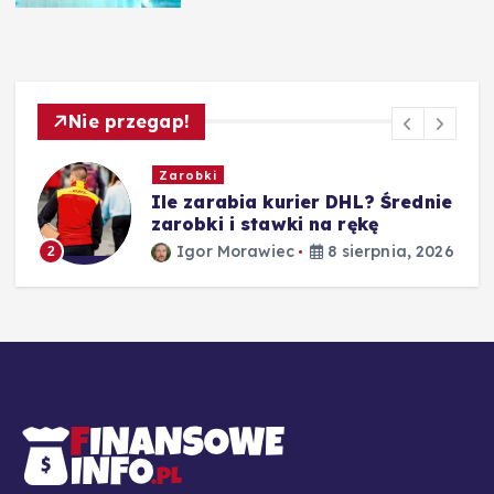
Nie przegap!
Zarobki
Ile zarabia kurier DHL? Średnie
zarobki i stawki na rękę
Igor Morawiec
8 sierpnia, 2026
2
26