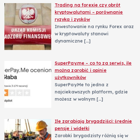
Trading na forexie czy obrót
kryptowalutami – porównanie
ryzyka i zysków
Inwestowanie na rynku Forex oraz
w kryptowaluty stanowi
dynamiczne
[…]
SuperPay.me – co to za serwis, ile
można zarobić i opinie
użytkowników
SuperPay.Me to jedna z
najciekawszych platform, gdzie
możesz w wolnym
[…]
Ile zarabiają brygadziści: średnie
pensje i widełki
Zarobki brygadzisty różnią się w