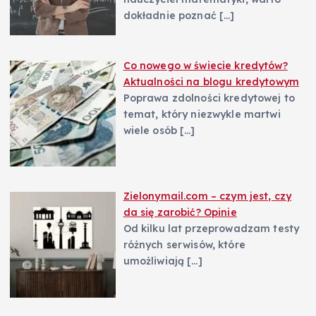
dokładnie poznać
[…]
Co nowego w świecie kredytów?
Aktualności na blogu kredytowym
Poprawa zdolności kredytowej to
temat, który niezwykle martwi
wiele osób
[…]
Zielonymail.com – czym jest, czy
da się zarobić? Opinie
Od kilku lat przeprowadzam testy
różnych serwisów, które
umożliwiają
[…]